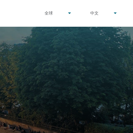
undefined
undefined
全球
中文
▾
▾