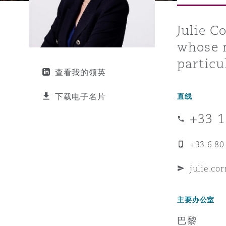
能源、海洋与贸易
争议融资
约翰内斯堡
重庆
圣地亚哥 – 联营办公室
迪拜
芝加哥
布里斯托尔
Debt Recovery
数据保护与隐私权
PPP/PFI
Financial Services
Cyber Risk
Julie C
whose m
保险和再保险
HR Eco Audit
内罗比 – 联营办公室
香港
圣保罗
吉达
达拉斯
德里
Emergency Response & Cris
劳动、养老金和移民n
Public Procurement
Fraud & White-Collar Crime
Management
Employers' & Public Liabilit
particu
查看我的领英
项目和建筑工程
吉隆坡 – 联营办公室
利雅得
丹佛
都柏林（圣史蒂芬绿地大厦）
金融
房地产
Internal Investigations
下载电子名片
直线
Finance & Leasing
Employment Practices Liabil
+33 1
监管法规与调查
墨尔本
堪萨斯城
杜塞尔多夫
知识产权
Professional Services
Fleet Procurement
Energy
+33 6 80
julie.co
新德里 – 联营办公室
拉斯维加斯
爱丁堡
技术、外包与数据
Safety, Security, Health & 
Insurance Coverage
Financial Institutions, Direc
Officers
主要办公室
珀斯
洛杉矶
格拉斯哥（G1大厦）
巴黎