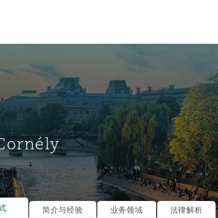
 Cornély
tion
ompliance
式
简介与经验
业务领域
法律解析