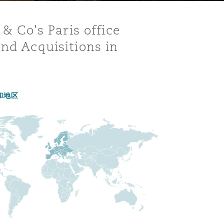
 & Co's Paris office
and Acquisitions in
和地区
目
录
搜寻