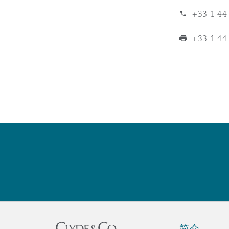
MRO (Maintenance, Repair &
Healthcare
+33 1 44
上海
迈阿密
吉尔福德
+33 1 44
Non-Contentious Commercia
Insurance Coverage
新加坡
蒙特利尔
汉堡
Regulatory
Marine
悉尼
新泽西
利兹
Satellite & Space
Political Risk & Trade Credit
乌兰巴托 – 联营办公室
纽约
利物浦
Product Liability & Recall
奥兰治县
伦敦
Property
简介