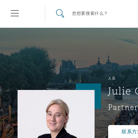
其礼律所事务所
搜寻网站
您想要搜索什么？
目录
航空
气候变化
开罗
曼谷
加拉加斯
阿布扎比
亚特兰大
阿伯丁
Business Jets
商业
Commercial Arbitration
Energy & Natural Resources
Bermuda Form
Construction Disputes
Anti-Bribery & Corruption
人员
Julie
企业与咨询
Clyde Code
开普敦
北京
墨西哥城
开罗
波士顿
贝尔法斯特
Carrier Liability
公司
Commercial Disputes
Marine
Casualty
环境保护法
Compliance
Partner
争议解决
Clyde & Co Newton - 解锁智能索赔新模式
达累斯萨拉姆
布里斯班
里约热内卢
多哈
卡尔加里
伯明翰
Commerical Dispute Resolu
企业、商业与合规保险
Commercial Litigation
Trade & Commodities
Corporate, Commercial & C
基础设施
External Investigations
Insurance
联系方