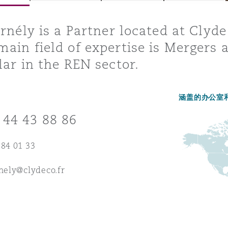
ornély is a Partner located at Clyde
ain field of expertise is Mergers 
is
y
lar in the REN sector.
涵盖的办公室
ity
 44 43 88 86
 84 01 33
rnely@clydeco.fr
Environment
tors &