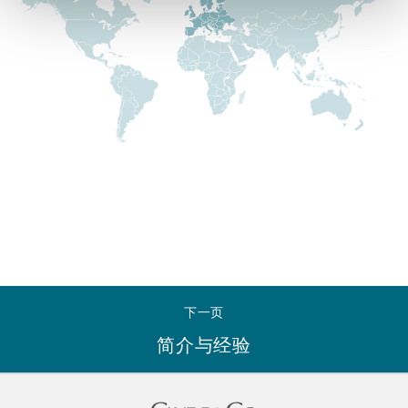
Reinsurance
三藩市
曼彻斯特，新贝利广场2号
Specialty
多伦多
米兰
温哥华
慕尼克
华盛顿
纽卡斯尔
下一页
简介与经验
巴黎