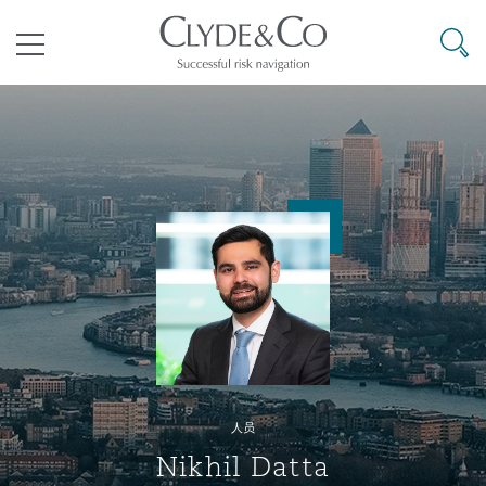
其礼律所事务所
搜寻
目录
航空
气候变化
开罗
曼谷
加拉加斯
阿布扎比
亚特兰大
阿伯丁
Business Jets
商业
Commercial Arbitration
Energy & Natural Resources
Bermuda Form
Construction Disputes
Anti-Bribery & Corruption
企业与咨询
Clyde Code
开普敦
北京
墨西哥城
开罗
波士顿
贝尔法斯特
Carrier Liability
公司
Commercial Disputes
Marine
Casualty
环境保护法
Compliance
争议解决
Clyde & Co Newton - 解锁智能索赔新模式
达累斯萨拉姆
布里斯班
里约热内卢
多哈
卡尔加里
伯明翰
Commerical Dispute Resoluti
企业、商业与合规保险
Commercial Litigation
Trade & Commodities
Corporate, Commercial & Co
基础设施
External Investigations
Insurance
人员
能源、海洋与贸易
争议融资
约翰内斯堡
重庆
圣地亚哥 – 联营办公室
迪拜
芝加哥
布里斯托尔
Debt Recovery
数据保护与隐私权
PPP/PFI
Financial Services
Nikhil Datta
Cyber Risk