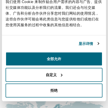
直线
我们使用 Cookie 来制作贴合用户需求的内容与广告、提供
法律解析
上海
迈阿密
吉尔福德
社交媒体功能以及分析我们的流量。我们还会与社交媒
Non-Contentious Commercial
+44 20 7876 6037
体、广告和分析合作伙伴分享您对我们网站的使用情况，
Insurance Coverage
这些合作伙伴可能会将此类信息与您提供给他们或他们在
+44 7355 609 610
新加坡
蒙特利尔
汉堡
您使用其服务的过程中收集的其他信息相结合。
Regulatory
Nikhil.Datta@clydeco.com
Marine
悉尼
新泽西
利兹
显示详情
主要办公室
Satellite & Space
Political Risk & Trade Credit
伦敦，圣伯托尔夫大厦
全部允许
乌兰巴托 – 联营办公室
纽约
利物浦
+44 (0) 20 7876 5000
Product Liability & Recall
自定义
+44 (0) 20 7876 5111
奥兰治县
伦敦
涵盖的办公室和地区
拒绝
Property
菲尼克斯
马德里