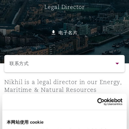
Legal Director
保险和再保险
HR Eco Audit
内罗比 – 联营办公室
香港
圣保罗
吉达
达拉斯
德里
Emergency Response & Crisis
劳动、养老金和移民n
Public Procurement
Fraud & White-Collar Crime
Management
Employers' & Public Liability
电子名片
项目和建筑工程
吉隆坡 – 联营办公室
利雅得
丹佛
都柏林（圣史蒂芬绿地大厦）
金融
房地产
Internal Investigations
Finance & Leasing
Employment Practices Liabili
选择所需部分
监管法规与调查
墨尔本
堪萨斯城
杜塞尔多夫
知识产权
Professional Services
联系方式
Fleet Procurement
Energy
联系方式
Nikhil is a legal director in our Energy,
新德里 – 联营办公室
拉斯维加斯
爱丁堡
技术、外包与数据
Safety, Security, Health & En
Maritime & Natural Resources
Insurance Coverage
Financial Institutions, Direct
transactional team in London. He
简介与经验
Officers
advises on all aspects of shipping and
珀斯
洛杉矶
格拉斯哥（G1大厦）
offshore energy projects.
业务领域
MRO (Maintenance, Repair & 
本网站使用 cookie
Healthcare