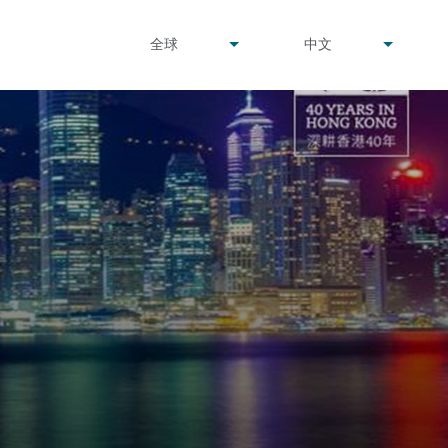
undefined
undefined
全球
中文
▾
▾