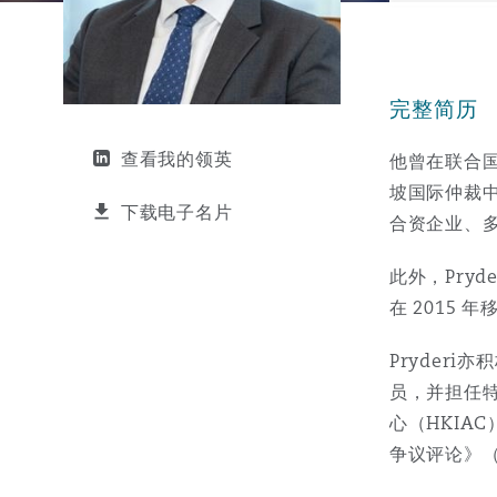
能源、海洋与贸易
争议融资
约翰内斯堡
重庆
圣地亚哥 – 联营办公室
迪拜
芝加哥
布里斯托尔
Debt Recovery
数据保护与隐私权
PPP/PFI
Financial Services
Cyber Risk
完整简历
保险和再保险
HR Eco Audit
内罗比 – 联营办公室
香港
圣保罗
吉达
达拉斯
德里
Emergency Response & Cris
劳动、养老金和移民n
Public Procurement
Fraud & White-Collar Crime
Management
Employers' & Public Liabilit
查看我的领英
他曾在联合国
坡国际仲裁中
项目和建筑工程
吉隆坡 – 联营办公室
利雅得
丹佛
都柏林（圣史蒂芬绿地大厦）
金融
房地产
Internal Investigations
下载电子名片
合资企业、
Finance & Leasing
Employment Practices Liabil
此外，Pry
监管法规与调查
墨尔本
堪萨斯城
杜塞尔多夫
知识产权
Professional Services
在 2015
Fleet Procurement
Energy
Pryder
新德里 – 联营办公室
拉斯维加斯
爱丁堡
技术、外包与数据
Safety, Security, Health & 
员，并担任
Insurance Coverage
Financial Institutions, Direc
心（HKI
Officers
争议评论》（A
珀斯
洛杉矶
格拉斯哥（G1大厦）