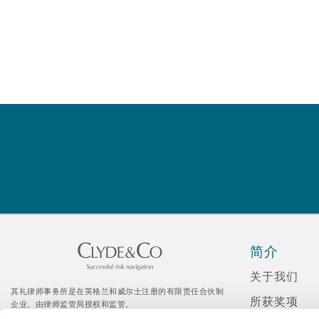
南安普顿
华沙
简介
关于我们
其礼律师事务所是在英格兰和威尔士注册的有限责任合伙制
所获奖项
企业。由律师监管局授权和监管。
© Clyde & Co LLP