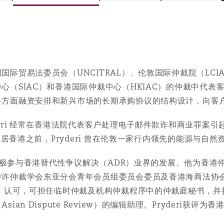
is
y
国际贸易法委员会（UNCITRAL）、伦敦国际仲裁院（LC
心（SIAC）和香港国际仲裁中心（HKIAC）的仲裁中代
多方面融资安排和新兴市场的长期承购协议的结构设计，向客
ity
deri 经常在香港法院代表客户处理电子邮件欺诈和商业罪案
 年移居香港之前，Pryderi 曾在伦敦一家行内领先的能源与
i亦积极参与香港替代性争议解决（ADR）业界的发展。他为香
Environment
特许仲裁学会东亚分会青年会员组委员会委员及香港海商法协
tors &
AC）认可，可担任临时仲裁及机构仲裁程序中的仲裁庭秘书，
sian Dispute Review）的编辑助理。Pryderi获