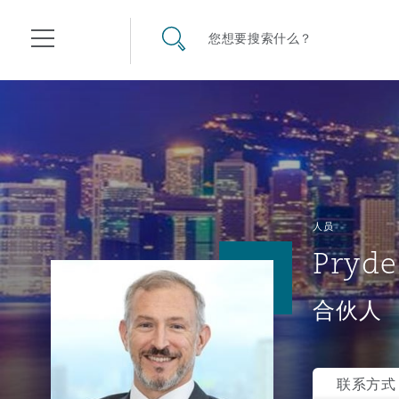
其礼律所事务所
搜寻网站
您想要搜索什么？
目录
航空
气候变化
开罗
曼谷
加拉加斯
阿布扎比
亚特兰大
阿伯丁
Business Jets
商业
Commercial Arbitration
Energy & Natural Resources
Bermuda Form
Construction Disputes
Anti-Bribery & Corruption
人员
Pryde
企业与咨询
Clyde Code
开普敦
北京
墨西哥城
开罗
波士顿
贝尔法斯特
Carrier Liability
公司
Commercial Disputes
Marine
Casualty
环境保护法
Compliance
合伙人
争议解决
Clyde & Co Newton - 解锁智能索赔新模式
达累斯萨拉姆
布里斯班
里约热内卢
多哈
卡尔加里
伯明翰
Commerical Dispute Resolu
企业、商业与合规保险
Commercial Litigation
Trade & Commodities
Corporate, Commercial & C
基础设施
External Investigations
Insurance
联系方式