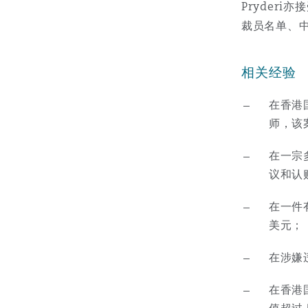
MRO (Maintenance, Repair &
Pryder
Healthcare
裁员名单、
上海
迈阿密
吉尔福德
Non-Contentious Commercia
相关经验
Insurance Coverage
新加坡
蒙特利尔
汉堡
在香港
Regulatory
师，该
Marine
悉尼
新泽西
利兹
在一宗
Satellite & Space
议和认
Political Risk & Trade Credit
在一件
乌兰巴托 – 联营办公室
纽约
利物浦
美元；
Product Liability & Recall
在涉嫌
奥兰治县
伦敦
在香港
Property