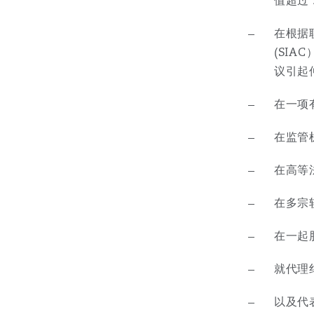
值超过 
菲尼克斯
马德里
在根据
Reinsurance
(SI
议引起
三藩市
曼彻斯特，新贝利广场2号
Specialty
在一项
多伦多
米兰
在监管
在高等
温哥华
慕尼克
在多宗
在一起
华盛顿
纽卡斯尔
就代理
以及代
巴黎