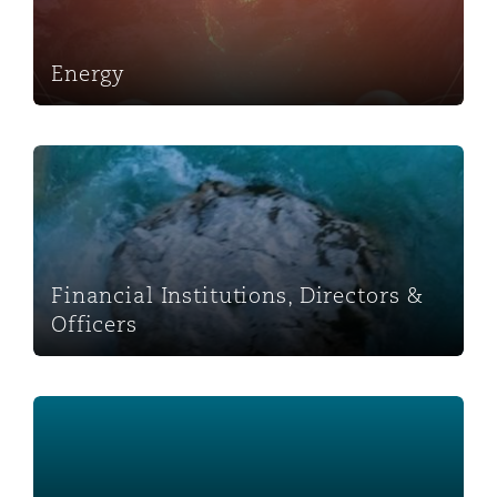
Reinsurance
三藩市
曼彻斯特，新贝利广场2号
Energy
Specialty
多伦多
米兰
Financial Institutions, Directors & Officers
温哥华
慕尼克
Financial Institutions, Directors &
Officers
华盛顿
纽卡斯尔
Product Liability & Recall
巴黎