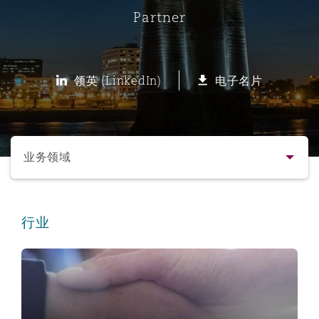
Partner
保险和再保险
HR Eco Audit
内罗比 – 联营办公室
香港
圣保罗
吉达
达拉斯
德里
Emergency Response & Crisis
劳动、养老金和移民n
Public Procurement
Fraud & White-Collar Crime
Management
Employers' & Public Liability
领英 (LinkedIn)
电子名片
项目和建筑工程
吉隆坡 – 联营办公室
利雅得
丹佛
都柏林（圣史蒂芬绿地大厦）
金融
房地产
Internal Investigations
Finance & Leasing
Employment Practices Liabili
选择所需部分
监管法规与调查
墨尔本
堪萨斯城
杜塞尔多夫
知识产权
Professional Services
业务领域
Fleet Procurement
Energy
联系方式
新德里 – 联营办公室
拉斯维加斯
爱丁堡
技术、外包与数据
Safety, Security, Health & En
行业
Insurance Coverage
Financial Institutions, Direct
简介与经验
Officers
Commercial
珀斯
洛杉矶
格拉斯哥（G1大厦）
业务领域
MRO (Maintenance, Repair & 
Healthcare