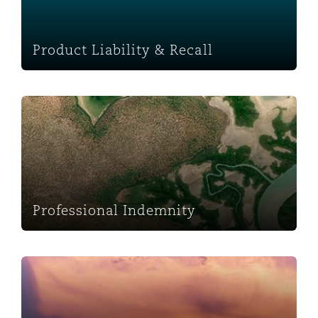
南安普顿
Product Liability & Recall
华沙
Professional Indemnity
Professional Indemnity
Property Insurance