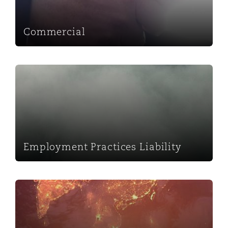
法律解析
上海
迈阿密
吉尔福德
Non-Contentious Commercial
Insurance Coverage
Commercial
新加坡
蒙特利尔
汉堡
Regulatory
Employment Practices Liability
Marine
悉尼
新泽西
利兹
Satellite & Space
Political Risk & Trade Credit
乌兰巴托 – 联营办公室
纽约
利物浦
Employment Practices Liability
Product Liability & Recall
奥兰治县
伦敦
Energy
Property
菲尼克斯
马德里