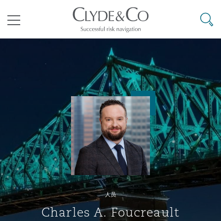
其礼律所事务所
搜寻
目录
航空
气候变化
开罗
曼谷
加拉加斯
阿布扎比
亚特兰大
阿伯丁
Business Jets
商业
Commercial Arbitration
Energy & Natural Resources
Bermuda Form
Construction Disputes
Anti-Bribery & Corruption
企业与咨询
Clyde Code
开普敦
北京
墨西哥城
开罗
波士顿
贝尔法斯特
Carrier Liability
公司
Commercial Disputes
Marine
Casualty
环境保护法
Compliance
争议解决
Clyde & Co Newton - 解锁智能索赔新模式
达累斯萨拉姆
布里斯班
里约热内卢
多哈
卡尔加里
伯明翰
Commerical Dispute Resoluti
企业、商业与合规保险
Commercial Litigation
Trade & Commodities
Corporate, Commercial & Co
基础设施
External Investigations
Insurance
人员
能源、海洋与贸易
争议融资
约翰内斯堡
重庆
圣地亚哥 – 联营办公室
迪拜
芝加哥
布里斯托尔
Debt Recovery
数据保护与隐私权
PPP/PFI
Financial Services
Charles A. Foucreault
Cyber Risk