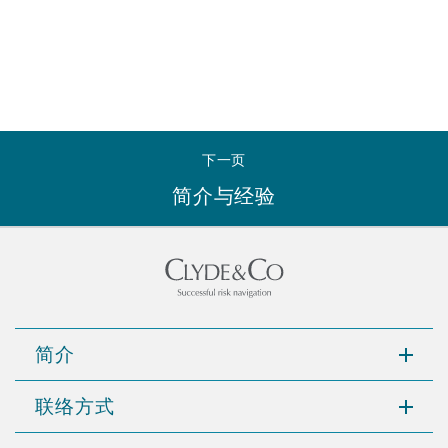
Reinsurance
三藩市
曼彻斯特，新贝利广场2号
Specialty
多伦多
米兰
下一页
简介与经验
温哥华
慕尼克
华盛顿
纽卡斯尔
简介
巴黎
联络方式