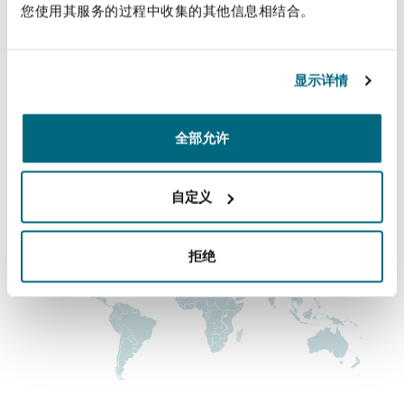
主要办公室
您使用其服务的过程中收集的其他信息相结合。
上海
迈阿密
吉尔福德
Non-Contentious Commercial
伦敦，圣伯托尔夫大厦
Insurance Coverage
+44 (0) 20 7876 5000
显示详情
新加坡
蒙特利尔
汉堡
Regulatory
+44 (0) 20 7876 5111
Marine
全部允许
涵盖的办公室和地区
悉尼
新泽西
利兹
Satellite & Space
自定义
Political Risk & Trade Credit
乌兰巴托 – 联营办公室
纽约
利物浦
拒绝
Product Liability & Recall
奥兰治县
伦敦
Property
菲尼克斯
马德里