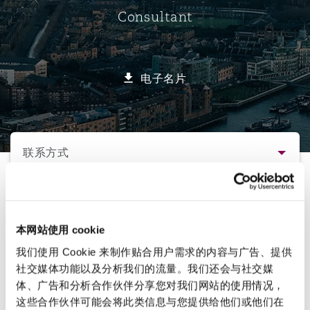
Consultant
保险和再保险
HR Eco Audit
内罗比 – 联营办公室
香港
圣保罗
吉达
达拉斯
德里
Emergency Response & Crisis
劳动、养老金和移民n
Public Procurement
Fraud & White-Collar Crime
Management
Employers' & Public Liability
电子名片
项目和建筑工程
吉隆坡 – 联营办公室
利雅得
丹佛
都柏林（圣史蒂芬绿地大厦）
金融
房地产
Internal Investigations
Finance & Leasing
Employment Practices Liabili
选择所需部分
监管法规与调查
墨尔本
堪萨斯城
杜塞尔多夫
知识产权
Professional Services
联系方式
Fleet Procurement
Energy
联系方式
新德里 – 联营办公室
拉斯维加斯
爱丁堡
技术、外包与数据
Safety, Security, Health & En
直线
Insurance Coverage
Financial Institutions, Direct
本网站使用 cookie
简介与经验
Officers
+44 (0) 20 7876 6346
我们使用 Cookie 来制作贴合用户需求的内容与广告、提供
珀斯
洛杉矶
格拉斯哥（G1大厦）
社交媒体功能以及分析我们的流量。我们还会与社交媒
john.flaherty@clydeco.com
业务领域
MRO (Maintenance, Repair & 
体、广告和分析合作伙伴分享您对我们网站的使用情况，
Healthcare
这些合作伙伴可能会将此类信息与您提供给他们或他们在