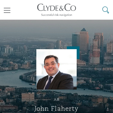
其礼律所事务所
搜寻
目录
航空
气候变化
开罗
曼谷
加拉加斯
阿布扎比
亚特兰大
阿伯丁
Business Jets
商业
Commercial Arbitration
Energy & Natural Resources
Bermuda Form
Construction Disputes
Anti-Bribery & Corruption
企业与咨询
Clyde Code
开普敦
北京
墨西哥城
开罗
波士顿
贝尔法斯特
Carrier Liability
公司
Commercial Disputes
Marine
Casualty
环境保护法
Compliance
争议解决
Clyde & Co Newton - 解锁智能索赔新模式
达累斯萨拉姆
布里斯班
里约热内卢
多哈
卡尔加里
伯明翰
Commerical Dispute Resoluti
企业、商业与合规保险
Commercial Litigation
Trade & Commodities
Corporate, Commercial & Co
基础设施
External Investigations
Insurance
人员
能源、海洋与贸易
争议融资
约翰内斯堡
重庆
圣地亚哥 – 联营办公室
迪拜
芝加哥
布里斯托尔
Debt Recovery
数据保护与隐私权
PPP/PFI
Financial Services
John Flaherty
Cyber Risk