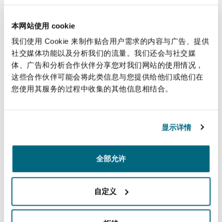
上海
迈阿密
吉尔福德
debt finance in the aviation and real
Non-Contentious Commercial
estate sectors and the acquisition,
本网站使用 cookie
Insurance Coverage
financing and leasing of portfolios of
我们使用 Cookie 来制作贴合用户需求的内容与广告、提供
新加坡
蒙特利尔
汉堡
aircraft and engines.
社交媒体功能以及分析我们的流量。我们还会与社交媒
Regulatory
体、广告和分析合作伙伴分享您对我们网站的使用情况，
Marine
这些合作伙伴可能会将此类信息与您提供给他们或他们在
直线
悉尼
新泽西
利兹
您使用其服务的过程中收集的其他信息相结合。
Satellite & Space
+44 20 7876 4727
Political Risk & Trade Credit
norman.fraser@clydeco.com
显示详情
乌兰巴托 – 联营办公室
纽约
利物浦
主要办公室
Product Liability & Recall
全部允许
奥兰治县
伦敦
伦敦，圣伯托尔夫大厦
+44 (0) 20 7876 5000
自定义
Property
菲尼克斯
马德里
+44 (0) 20 7876 5111