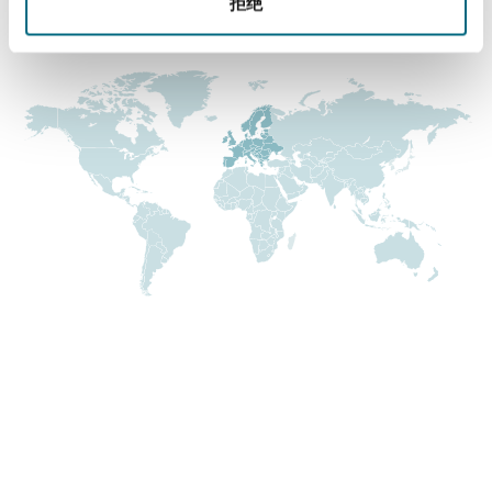
拒绝
Reinsurance
涵盖的办公室和地区
三藩市
曼彻斯特，新贝利广场2号
Specialty
多伦多
米兰
温哥华
慕尼克
华盛顿
纽卡斯尔
巴黎