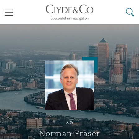
其礼律所事务所
搜寻
目录
航空
气候变化
开罗
曼谷
加拉加斯
阿布扎比
亚特兰大
阿伯丁
Business Jets
商业
Commercial Arbitration
Energy & Natural Resources
Bermuda Form
Construction Disputes
Anti-Bribery & Corruption
企业与咨询
Clyde Code
开普敦
北京
墨西哥城
开罗
波士顿
贝尔法斯特
Carrier Liability
公司
Commercial Disputes
Marine
Casualty
环境保护法
Compliance
争议解决
Clyde & Co Newton - 解锁智能索赔新模式
达累斯萨拉姆
布里斯班
里约热内卢
多哈
卡尔加里
伯明翰
Commerical Dispute Resoluti
企业、商业与合规保险
Commercial Litigation
Trade & Commodities
Corporate, Commercial & Co
基础设施
External Investigations
Insurance
人员
能源、海洋与贸易
争议融资
约翰内斯堡
重庆
圣地亚哥 – 联营办公室
迪拜
芝加哥
布里斯托尔
Debt Recovery
数据保护与隐私权
PPP/PFI
Financial Services
Norman Fraser
Cyber Risk