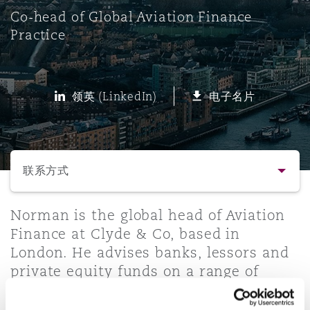
Co-head of Global Aviation Finance
Practice
保险和再保险
HR Eco Audit
内罗比 – 联营办公室
香港
圣保罗
吉达
达拉斯
德里
Emergency Response & Crisis
劳动、养老金和移民n
Public Procurement
Fraud & White-Collar Crime
Management
Employers' & Public Liability
项目和建筑工程
吉隆坡 – 联营办公室
利雅得
丹佛
都柏林（圣史蒂芬绿地大厦）
金融
房地产
Internal Investigations
领英 (LinkedIn)
电子名片
Finance & Leasing
Employment Practices Liabili
选择所需部分
监管法规与调查
墨尔本
堪萨斯城
杜塞尔多夫
知识产权
Professional Services
Fleet Procurement
Energy
联系方式
新德里 – 联营办公室
拉斯维加斯
爱丁堡
技术、外包与数据
Safety, Security, Health & En
联系方式
Norman is the global head of Aviation
Insurance Coverage
Financial Institutions, Direct
Finance at Clyde & Co, based in
Officers
London. He advises banks, lessors and
简介与经验
珀斯
洛杉矶
格拉斯哥（G1大厦）
private equity funds on a range of
MRO (Maintenance, Repair & 
finance and corporate matters.
Healthcare
业务领域
Norman has particular expertise in