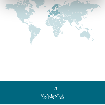
Reinsurance
三藩市
曼彻斯特，新贝利广场2号
Specialty
多伦多
米兰
温哥华
慕尼克
华盛顿
纽卡斯尔
下一页
巴黎
简介与经验