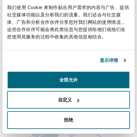
法律解析
上海
迈阿密
吉尔福德
and EEA applications.
我们使用 Cookie 来制作贴合用户需求的内容与广告、提供
Non-Contentious Commercial
社交媒体功能以及分析我们的流量。我们还会与社交媒
Insurance Coverage
体、广告和分析合作伙伴分享您对我们网站的使用情况，
直线
新加坡
蒙特利尔
汉堡
这些合作伙伴可能会将此类信息与您提供给他们或他们在
Regulatory
您使用其服务的过程中收集的其他信息相结合。
+ 44 (0) 207 876 6345
Marine
nisha.gulzar@clydeco.com
悉尼
新泽西
利兹
显示详情
Satellite & Space
Political Risk & Trade Credit
主要办公室
乌兰巴托 – 联营办公室
纽约
利物浦
全部允许
伦敦，圣伯托尔夫大厦
+44 (0) 20 7876 5000
Product Liability & Recall
自定义
奥兰治县
伦敦
+44 (0) 20 7876 5111
Property
拒绝
涵盖的办公室和地区
菲尼克斯
马德里