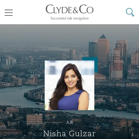
其礼律所事务所
搜寻
目录
航空
气候变化
开罗
曼谷
加拉加斯
阿布扎比
亚特兰大
阿伯丁
Business Jets
商业
Commercial Arbitration
Energy & Natural Resources
Bermuda Form
Construction Disputes
Anti-Bribery & Corruption
企业与咨询
Clyde Code
开普敦
北京
墨西哥城
开罗
波士顿
贝尔法斯特
Carrier Liability
公司
Commercial Disputes
Marine
Casualty
环境保护法
Compliance
争议解决
Clyde & Co Newton - 解锁智能索赔新模式
达累斯萨拉姆
布里斯班
里约热内卢
多哈
卡尔加里
伯明翰
Commerical Dispute Resoluti
企业、商业与合规保险
Commercial Litigation
Trade & Commodities
Corporate, Commercial & Co
基础设施
External Investigations
Insurance
人员
能源、海洋与贸易
争议融资
约翰内斯堡
重庆
圣地亚哥 – 联营办公室
迪拜
芝加哥
布里斯托尔
Debt Recovery
数据保护与隐私权
PPP/PFI
Financial Services
Nisha Gulzar
Cyber Risk