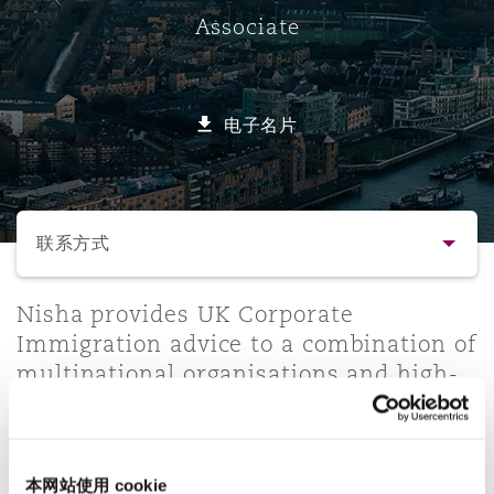
Associate
保险和再保险
HR Eco Audit
内罗比 – 联营办公室
香港
圣保罗
吉达
达拉斯
德里
Emergency Response & Crisis
劳动、养老金和移民n
Public Procurement
Fraud & White-Collar Crime
Management
Employers' & Public Liability
电子名片
项目和建筑工程
吉隆坡 – 联营办公室
利雅得
丹佛
都柏林（圣史蒂芬绿地大厦）
金融
房地产
Internal Investigations
Finance & Leasing
Employment Practices Liabili
选择所需部分
监管法规与调查
墨尔本
堪萨斯城
杜塞尔多夫
知识产权
Professional Services
联系方式
Fleet Procurement
Energy
联系方式
Nisha provides UK Corporate
新德里 – 联营办公室
拉斯维加斯
爱丁堡
技术、外包与数据
Safety, Security, Health & En
Immigration advice to a combination of
Insurance Coverage
Financial Institutions, Direct
multinational organisations and high-
简介与经验
Officers
net-worth individual clients. Nisha has
珀斯
洛杉矶
格拉斯哥（G1大厦）
significant experience of working on a
业务领域
MRO (Maintenance, Repair & 
wide range of issues including Tier 2,
Healthcare
本网站使用 cookie
Indefinite Leave to Remain, Citizenship