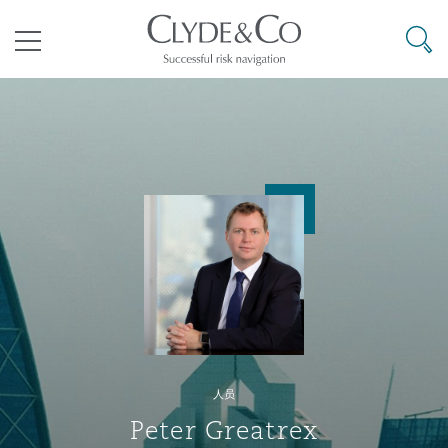
其礼律所事务所
搜寻
目录
航空
气候变化
开罗
曼谷
加拉加斯
阿布扎比
亚特兰大
阿伯丁
Business Jets
商业
Commercial Arbitration
Energy & Natural Resources
Bermuda Form
Construction Disputes
Anti-Bribery & Corruption
企业与咨询
Clyde Code
开普敦
北京
墨西哥城
开罗
波士顿
贝尔法斯特
Carrier Liability
公司
Commercial Disputes
Marine
Casualty
环境保护法
Compliance
争议解决
Clyde & Co Newton - 解锁智能索赔新模式
达累斯萨拉姆
布里斯班
里约热内卢
多哈
卡尔加里
伯明翰
Commerical Dispute Resoluti
企业、商业与合规保险
Commercial Litigation
Trade & Commodities
Corporate, Commercial & Co
基础设施
External Investigations
Insurance
人员
能源、海洋与贸易
争议融资
约翰内斯堡
重庆
圣地亚哥 – 联营办公室
迪拜
芝加哥
布里斯托尔
Debt Recovery
数据保护与隐私权
PPP/PFI
Financial Services
Peter Greatrex
Cyber Risk