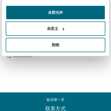
法律解析
上海
迈阿密
吉尔福德
Non-Contentious Commercial
全部允许
Insurance Coverage
新加坡
蒙特利尔
汉堡
自定义
Clyde & Co advises Babilou Group on
Regulatory
Marine
the acquisition of Bright Kids
Nurseries in the UAE
悉尼
新泽西
利兹
拒绝
Satellite & Space
Political Risk & Trade Credit
2022年3月16日
乌兰巴托 – 联营办公室
纽约
利物浦
Product Liability & Recall
奥兰治县
伦敦
Property
返回第一页
菲尼克斯
马德里
联系方式