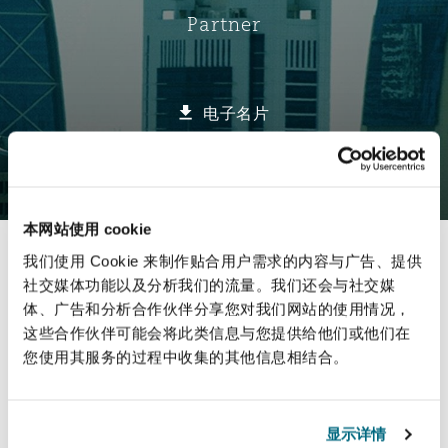
Partner
保险和再保险
HR Eco Audit
内罗比 – 联营办公室
香港
圣保罗
吉达
达拉斯
德里
Emergency Response & Crisis
劳动、养老金和移民n
Public Procurement
Fraud & White-Collar Crime
Management
Employers' & Public Liability
电子名片
项目和建筑工程
吉隆坡 – 联营办公室
利雅得
丹佛
都柏林（圣史蒂芬绿地大厦）
金融
房地产
Internal Investigations
Finance & Leasing
Employment Practices Liabili
选择所需部分
监管法规与调查
墨尔本
堪萨斯城
杜塞尔多夫
知识产权
Professional Services
法律解析
本网站使用 cookie
Fleet Procurement
Energy
我们使用 Cookie 来制作贴合用户需求的内容与广告、提供
联系方式
社交媒体功能以及分析我们的流量。我们还会与社交媒
新德里 – 联营办公室
拉斯维加斯
爱丁堡
技术、外包与数据
Safety, Security, Health & En
体、广告和分析合作伙伴分享您对我们网站的使用情况，
News
Insurance Coverage
Financial Institutions, Direct
这些合作伙伴可能会将此类信息与您提供给他们或他们在
简介与经验
Officers
您使用其服务的过程中收集的其他信息相结合。
Clyde & Co advises Babilou Group on the acquisition of
珀斯
洛杉矶
格拉斯哥（G1大厦）
业务领域
MRO (Maintenance, Repair & 
Healthcare
显示详情