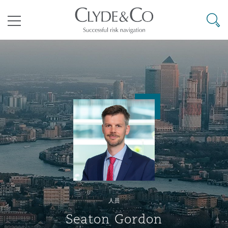
其礼律所事务所
搜寻
目录
航空
气候变化
开罗
曼谷
加拉加斯
阿布扎比
亚特兰大
阿伯丁
Business Jets
商业
Commercial Arbitration
Energy & Natural Resources
Bermuda Form
Construction Disputes
Anti-Bribery & Corruption
企业与咨询
Clyde Code
开普敦
北京
墨西哥城
开罗
波士顿
贝尔法斯特
Carrier Liability
公司
Commercial Disputes
Marine
Casualty
环境保护法
Compliance
争议解决
Clyde & Co Newton - 解锁智能索赔新模式
达累斯萨拉姆
布里斯班
里约热内卢
多哈
卡尔加里
伯明翰
Commerical Dispute Resoluti
企业、商业与合规保险
Commercial Litigation
Trade & Commodities
Corporate, Commercial & Co
基础设施
External Investigations
Insurance
人员
能源、海洋与贸易
争议融资
约翰内斯堡
重庆
圣地亚哥 – 联营办公室
迪拜
芝加哥
布里斯托尔
Debt Recovery
数据保护与隐私权
PPP/PFI
Financial Services
Seaton Gordon
Cyber Risk