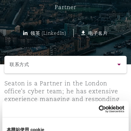
Partner
保险和再保险
HR Eco Audit
内罗比 – 联营办公室
香港
圣保罗
吉达
达拉斯
德里
Emergency Response & Crisis
劳动、养老金和移民n
Public Procurement
Fraud & White-Collar Crime
Management
Employers' & Public Liability
领英 (LinkedIn)
电子名片
项目和建筑工程
吉隆坡 – 联营办公室
利雅得
丹佛
都柏林（圣史蒂芬绿地大厦）
金融
房地产
Internal Investigations
Finance & Leasing
Employment Practices Liabili
选择所需部分
监管法规与调查
墨尔本
堪萨斯城
杜塞尔多夫
知识产权
Professional Services
联系方式
Fleet Procurement
Energy
联系方式
Seaton is a Partner in the London
新德里 – 联营办公室
拉斯维加斯
爱丁堡
技术、外包与数据
Safety, Security, Health & En
office's cyber team; he has extensive
Insurance Coverage
Financial Institutions, Direct
experience managing and responding
简介与经验
Officers
to data breaches and the consequent
珀斯
洛杉矶
格拉斯哥（G1大厦）
investigations and claims.
业务领域
MRO (Maintenance, Repair & 
Healthcare
本网站使用 cookie