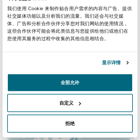
直线
法律解析
上海
迈阿密
吉尔福德
我们使用 Cookie 来制作贴合用户需求的内容与广告、提供
Non-Contentious Commercial
+44 (0) 20 7876 5561
社交媒体功能以及分析我们的流量。我们还会与社交媒
Insurance Coverage
体、广告和分析合作伙伴分享您对我们网站的使用情况，
+44 (0) 78 8017 2496
新加坡
蒙特利尔
汉堡
这些合作伙伴可能会将此类信息与您提供给他们或他们在
Regulatory
您使用其服务的过程中收集的其他信息相结合。
Seaton.Gordon@clydeco.com
Marine
悉尼
新泽西
利兹
主要办公室
Satellite & Space
显示详情
Political Risk & Trade Credit
伦敦，圣伯托尔夫大厦
乌兰巴托 – 联营办公室
纽约
利物浦
全部允许
+44 (0) 20 7876 5000
Product Liability & Recall
+44 (0) 20 7876 5111
自定义
奥兰治县
伦敦
涵盖的办公室和地区
Property
拒绝
菲尼克斯
马德里