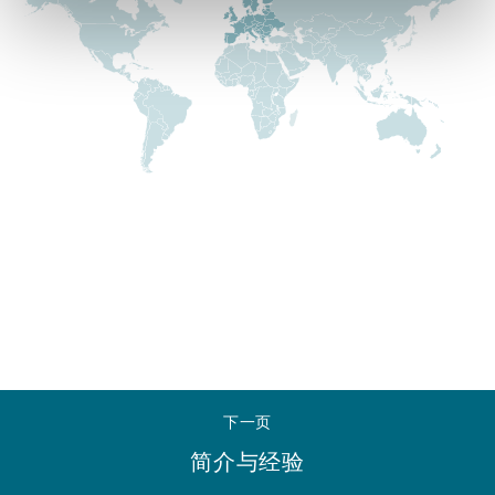
Reinsurance
三藩市
曼彻斯特，新贝利广场2号
Specialty
多伦多
米兰
温哥华
慕尼克
华盛顿
纽卡斯尔
下一页
巴黎
简介与经验