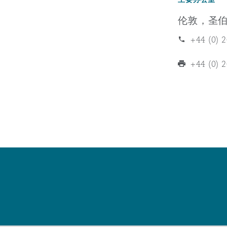
MRO (Maintenance, Repair &
Healthcare
伦敦，圣
上海
迈阿密
吉尔福德
+44 (0) 
Non-Contentious Commercia
Insurance Coverage
+44 (0) 
新加坡
蒙特利尔
汉堡
Regulatory
Marine
悉尼
新泽西
利兹
Satellite & Space
Political Risk & Trade Credit
乌兰巴托 – 联营办公室
纽约
利物浦
Product Liability & Recall
奥兰治县
伦敦
Property