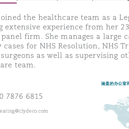
joined the healthcare team as a Le
g extensive experience from her 2
is
y
 panel firm. She manages a large
y cases for NHS Resolution, NHS Tr
 surgeons as well as supervising 
ity
care team.
涵盖的办公室
0 7876 6815
Environment
tors &
Gearing@clydeco.com