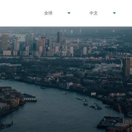
undefined
undefined
全球
中文
▾
▾