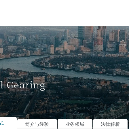
l Gearing
tion
ompliance
式
简介与经验
业务领域
法律解析