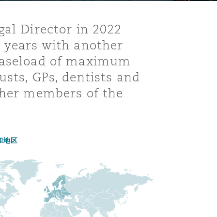
gal Director in 2022
3 years with another
 caseload of maximum
usts, GPs, dentists and
other members of the
目
和地区
录
搜寻