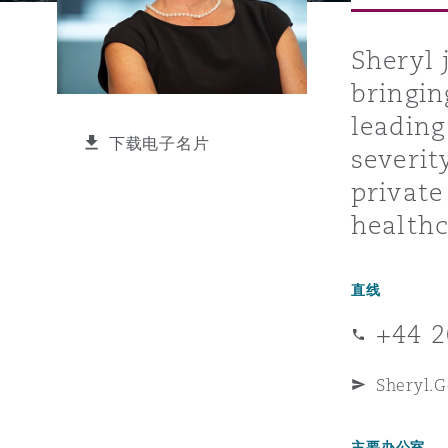
能源、海洋与贸易
争议融资
约翰内斯堡
重庆
圣地亚哥 – 联营办公室
迪拜
芝加哥
布里斯托尔
Debt Recovery
数据保护与隐私权
PPP/PFI
Financial Services
Cyber Risk
Sheryl 
bringin
保险和再保险
HR Eco Audit
内罗比 – 联营办公室
香港
圣保罗
吉达
达拉斯
德里
Emergency Response & Cris
劳动、养老金和移民n
Public Procurement
Fraud & White-Collar Crime
Management
Employers' & Public Liabilit
leading
下载电子名片
severit
项目和建筑工程
吉隆坡 – 联营办公室
利雅得
丹佛
都柏林（圣史蒂芬绿地大厦）
金融
房地产
Internal Investigations
private
Finance & Leasing
Employment Practices Liabil
health
监管法规与调查
墨尔本
堪萨斯城
杜塞尔多夫
知识产权
Professional Services
Fleet Procurement
Energy
直线
+44 2
新德里 – 联营办公室
拉斯维加斯
爱丁堡
技术、外包与数据
Safety, Security, Health & 
Insurance Coverage
Financial Institutions, Direc
Sheryl.
Officers
珀斯
洛杉矶
格拉斯哥（G1大厦）
主要办公室