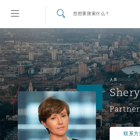
其礼律所事务所
搜寻网站
您想要搜索什么？
目录
航空
气候变化
开罗
曼谷
加拉加斯
阿布扎比
亚特兰大
阿伯丁
Business Jets
商业
Commercial Arbitration
Energy & Natural Resources
Bermuda Form
Construction Disputes
Anti-Bribery & Corruption
人员
Shery
企业与咨询
Clyde Code
开普敦
北京
墨西哥城
开罗
波士顿
贝尔法斯特
Carrier Liability
公司
Commercial Disputes
Marine
Casualty
环境保护法
Compliance
Partner
争议解决
Clyde & Co Newton - 解锁智能索赔新模式
达累斯萨拉姆
布里斯班
里约热内卢
多哈
卡尔加里
伯明翰
Commerical Dispute Resolu
企业、商业与合规保险
Commercial Litigation
Trade & Commodities
Corporate, Commercial & C
基础设施
External Investigations
Insurance
联系方