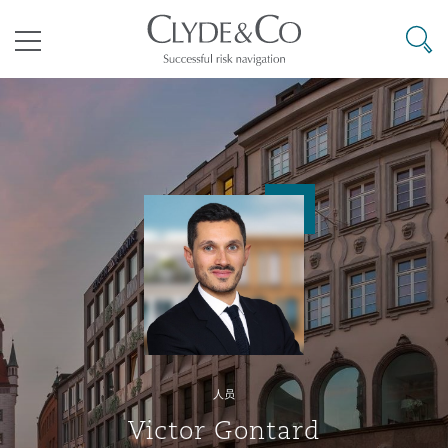
其礼律所事务所
搜寻
目录
航空
气候变化
开罗
曼谷
加拉加斯
阿布扎比
亚特兰大
阿伯丁
Business Jets
商业
Commercial Arbitration
Energy & Natural Resources
Bermuda Form
Construction Disputes
Anti-Bribery & Corruption
企业与咨询
Clyde Code
开普敦
北京
墨西哥城
开罗
波士顿
贝尔法斯特
Carrier Liability
公司
Commercial Disputes
Marine
Casualty
环境保护法
Compliance
争议解决
Clyde & Co Newton - 解锁智能索赔新模式
达累斯萨拉姆
布里斯班
里约热内卢
多哈
卡尔加里
伯明翰
Commerical Dispute Resoluti
企业、商业与合规保险
Commercial Litigation
Trade & Commodities
Corporate, Commercial & Co
基础设施
External Investigations
Insurance
人员
能源、海洋与贸易
争议融资
约翰内斯堡
重庆
圣地亚哥 – 联营办公室
迪拜
芝加哥
布里斯托尔
Debt Recovery
数据保护与隐私权
PPP/PFI
Financial Services
Victor Gontard
Cyber Risk