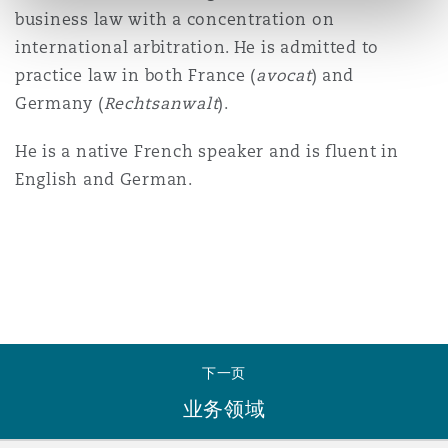
business law with a concentration on
Reinsurance
international arbitration. He is admitted to
三藩市
曼彻斯特，新贝利广场2号
practice law in both France (
avocat
) and
Germany (
Rechtsanwalt
Specialty
).
多伦多
米兰
He is a native French speaker and is fluent in
English and German.
温哥华
慕尼克
华盛顿
纽卡斯尔
下一页
巴黎
业务领域