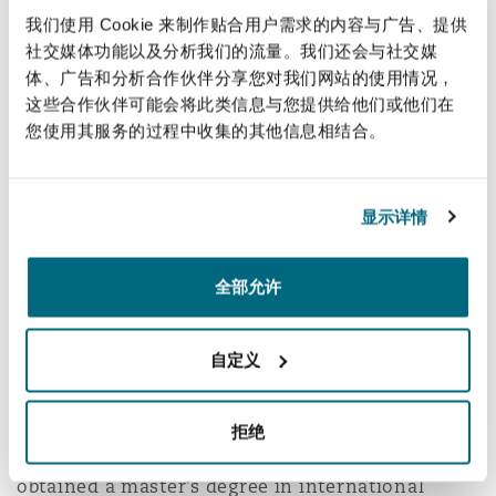
insurance and banking supervision, ESG
法律解析
上海
迈阿密
吉尔福德
我们使用 Cookie 来制作贴合用户需求的内容与广告、提供
regulation, domestic and international corporate
Non-Contentious Commercial
社交媒体功能以及分析我们的流量。我们还会与社交媒
Insurance Coverage
law matters and cross-border transactions. He
体、广告和分析合作伙伴分享您对我们网站的使用情况，
also advises clients as part of complex cross-
这些合作伙伴可能会将此类信息与您提供给他们或他们在
新加坡
蒙特利尔
汉堡
border arbitration proceedings.
Regulatory
您使用其服务的过程中收集的其他信息相结合。
Marine
Prior to joining Clyde & Co, Victor worked in the
悉尼
新泽西
利兹
Hamburg office of a global law firm for more
显示详情
Satellite & Space
than two years after having completed his legal
Political Risk & Trade Credit
traineeship in the Paris and Munich offices of
全部允许
乌兰巴托 – 联营办公室
纽约
利物浦
various international leading law firms.
Product Liability & Recall
自定义
Victor graduated from the EDHEC Business
奥兰治县
伦敦
School with a master’s degree in management
and a LL.M. in Tax and Law before studying law
Property
拒绝
at the Aix-Marseille University, where he
菲尼克斯
马德里
obtained a master’s degree in international