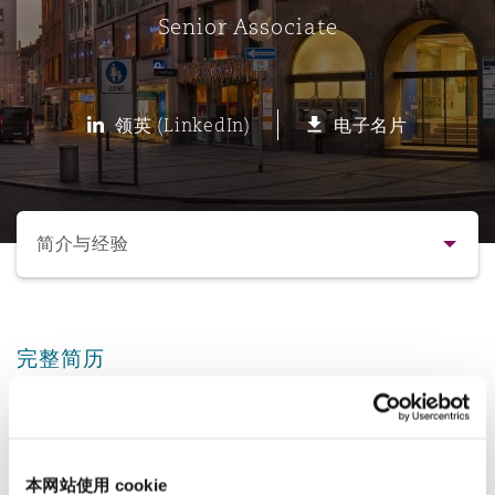
Senior Associate
保险和再保险
HR Eco Audit
内罗比 – 联营办公室
香港
圣保罗
吉达
达拉斯
德里
Emergency Response & Crisis
劳动、养老金和移民n
Public Procurement
Fraud & White-Collar Crime
Management
Employers' & Public Liability
领英 (LinkedIn)
电子名片
项目和建筑工程
吉隆坡 – 联营办公室
利雅得
丹佛
都柏林（圣史蒂芬绿地大厦）
金融
房地产
Internal Investigations
Finance & Leasing
Employment Practices Liabili
选择所需部分
监管法规与调查
墨尔本
堪萨斯城
杜塞尔多夫
知识产权
Professional Services
简介与经验
Fleet Procurement
Energy
联系方式
新德里 – 联营办公室
拉斯维加斯
爱丁堡
技术、外包与数据
Safety, Security, Health & En
Insurance Coverage
Financial Institutions, Direct
完整简历
简介与经验
Officers
Victor is a Senior Associate focusing on
珀斯
洛杉矶
格拉斯哥（G1大厦）
regulatory topics and all aspects of corporate
业务领域
MRO (Maintenance, Repair & 
Healthcare
law. He regularly works on matters involving
本网站使用 cookie