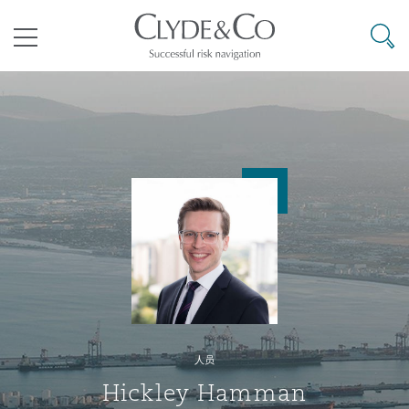
其礼律所事务所
搜寻
目录
航空
气候变化
开罗
曼谷
加拉加斯
阿布扎比
亚特兰大
阿伯丁
Business Jets
商业
Commercial Arbitration
Energy & Natural Resources
Bermuda Form
Construction Disputes
Anti-Bribery & Corruption
企业与咨询
Clyde Code
开普敦
北京
墨西哥城
开罗
波士顿
贝尔法斯特
Carrier Liability
公司
Commercial Disputes
Marine
Casualty
环境保护法
Compliance
争议解决
Clyde & Co Newton - 解锁智能索赔新模式
达累斯萨拉姆
布里斯班
里约热内卢
多哈
卡尔加里
伯明翰
Commerical Dispute Resoluti
企业、商业与合规保险
Commercial Litigation
Trade & Commodities
Corporate, Commercial & Co
基础设施
External Investigations
Insurance
人员
能源、海洋与贸易
争议融资
约翰内斯堡
重庆
圣地亚哥 – 联营办公室
迪拜
芝加哥
布里斯托尔
Debt Recovery
数据保护与隐私权
PPP/PFI
Financial Services
Hickley Hamman
Cyber Risk