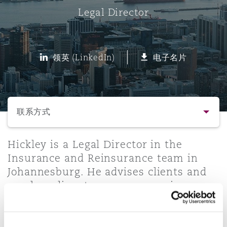
Legal Director
保险和再保险
HR Eco Audit
内罗比 – 联营办公室
香港
圣保罗
吉达
达拉斯
德里
Emergency Response & Crisis
劳动、养老金和移民n
Public Procurement
Fraud & White-Collar Crime
Management
Employers' & Public Liability
领英 (LinkedIn)
电子名片
项目和建筑工程
吉隆坡 – 联营办公室
利雅得
丹佛
都柏林（圣史蒂芬绿地大厦）
金融
房地产
Internal Investigations
Finance & Leasing
Employment Practices Liabili
选择所需部分
监管法规与调查
墨尔本
堪萨斯城
杜塞尔多夫
知识产权
Professional Services
联系方式
Fleet Procurement
Energy
联系方式
Hickley is a Legal Director in the
新德里 – 联营办公室
拉斯维加斯
爱丁堡
技术、外包与数据
Safety, Security, Health & En
Insurance and Reinsurance team in
Insurance Coverage
Financial Institutions, Direct
Johannesburg. He advises clients and
简介与经验
Officers
resolves disputes on coverage issues
珀斯
洛杉矶
格拉斯哥（G1大厦）
across all lines of business, with a
业务领域
MRO (Maintenance, Repair & 
particular focus on Construction and
Healthcare
Engineering, Aviation, Financial Lines,