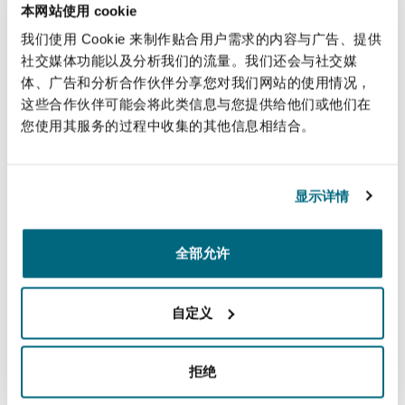
本网站使用 cookie
法律解析
上海
迈阿密
吉尔福德
and Directors and Officers Liability.
Non-Contentious Commercial
我们使用 Cookie 来制作贴合用户需求的内容与广告、提供
Insurance Coverage
社交媒体功能以及分析我们的流量。我们还会与社交媒
直线
体、广告和分析合作伙伴分享您对我们网站的使用情况，
新加坡
蒙特利尔
汉堡
这些合作伙伴可能会将此类信息与您提供给他们或他们在
Regulatory
+27 10 286 0322
您使用其服务的过程中收集的其他信息相结合。
Marine
+27 83 259 6555
悉尼
新泽西
利兹
Satellite & Space
hickley.hamman@clydeco.com
显示详情
Political Risk & Trade Credit
乌兰巴托 – 联营办公室
纽约
利物浦
主要办公室
全部允许
Product Liability & Recall
约翰内斯堡
奥兰治县
伦敦
自定义
+27 10 286 0350
Property
涵盖的办公室和地区
拒绝
菲尼克斯
马德里