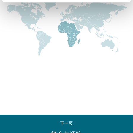
Reinsurance
三藩市
曼彻斯特，新贝利广场2号
Specialty
多伦多
米兰
温哥华
慕尼克
华盛顿
纽卡斯尔
巴黎
下一页