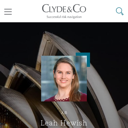
其礼律所事务所
搜寻
目录
航空
气候变化
开罗
曼谷
加拉加斯
阿布扎比
亚特兰大
阿伯丁
Business Jets
商业
Commercial Arbitration
Energy & Natural Resources
Bermuda Form
Construction Disputes
Anti-Bribery & Corruption
企业与咨询
Clyde Code
开普敦
北京
墨西哥城
开罗
波士顿
贝尔法斯特
Carrier Liability
公司
Commercial Disputes
Marine
Casualty
环境保护法
Compliance
争议解决
Clyde & Co Newton - 解锁智能索赔新模式
达累斯萨拉姆
布里斯班
里约热内卢
多哈
卡尔加里
伯明翰
Commerical Dispute Resoluti
企业、商业与合规保险
Commercial Litigation
Trade & Commodities
Corporate, Commercial & Co
基础设施
External Investigations
Insurance
人员
能源、海洋与贸易
争议融资
约翰内斯堡
重庆
圣地亚哥 – 联营办公室
迪拜
芝加哥
布里斯托尔
Debt Recovery
数据保护与隐私权
PPP/PFI
Financial Services
Leah Hewish
Cyber Risk