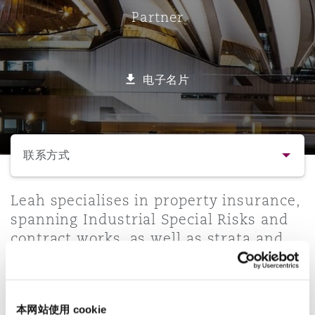
Partner
保险和再保险
HR Eco Audit
内罗比 – 联营办公室
香港
圣保罗
吉达
达拉斯
德里
Emergency Response & Crisis
劳动、养老金和移民n
Public Procurement
Fraud & White-Collar Crime
Management
Employers' & Public Liability
电子名片
项目和建筑工程
吉隆坡 – 联营办公室
利雅得
丹佛
都柏林（圣史蒂芬绿地大厦）
金融
房地产
Internal Investigations
Finance & Leasing
Employment Practices Liabili
选择所需部分
监管法规与调查
墨尔本
堪萨斯城
杜塞尔多夫
知识产权
Professional Services
联系方式
Fleet Procurement
Energy
联系方式
Leah specialises in property insurance,
新德里 – 联营办公室
拉斯维加斯
爱丁堡
技术、外包与数据
Safety, Security, Health & En
spanning Industrial Special Risks and
Insurance Coverage
Financial Institutions, Direct
contract works, as well as strata and
简介与经验
Officers
homeowners' policies. Leah has
珀斯
洛杉矶
格拉斯哥（G1大厦）
particular depth in working with
业务领域
MRO (Maintenance, Repair & 
insurer clients on difficult and novel
Healthcare
本网站使用 cookie
policy coverage issues to deliver highly