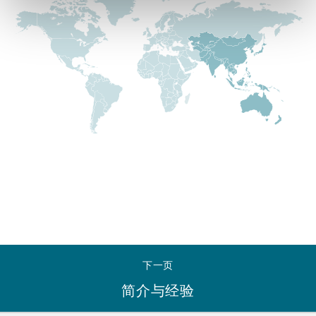
Reinsurance
三藩市
曼彻斯特，新贝利广场2号
Specialty
多伦多
米兰
温哥华
慕尼克
华盛顿
纽卡斯尔
下一页
巴黎
简介与经验