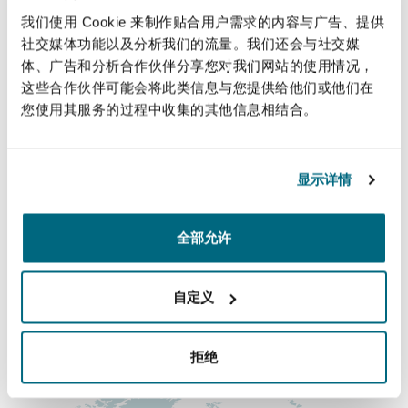
法律解析
上海
迈阿密
吉尔福德
actionable advice.
我们使用 Cookie 来制作贴合用户需求的内容与广告、提供
Non-Contentious Commercial
社交媒体功能以及分析我们的流量。我们还会与社交媒
Insurance Coverage
体、广告和分析合作伙伴分享您对我们网站的使用情况，
直线
新加坡
蒙特利尔
汉堡
这些合作伙伴可能会将此类信息与您提供给他们或他们在
Regulatory
您使用其服务的过程中收集的其他信息相结合。
+61 2 9210 4427
Marine
leah.hewish@clydeco.com
悉尼
新泽西
利兹
显示详情
Satellite & Space
Political Risk & Trade Credit
主要办公室
乌兰巴托 – 联营办公室
纽约
利物浦
全部允许
悉尼
+61 2 9210 4400
Product Liability & Recall
自定义
奥兰治县
伦敦
+61 2 9210 4599
Property
拒绝
涵盖的办公室和地区
菲尼克斯
马德里