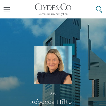
其礼律所事务所
搜寻
目录
航空
气候变化
开罗
曼谷
加拉加斯
阿布扎比
亚特兰大
阿伯丁
Business Jets
商业
Commercial Arbitration
Energy & Natural Resources
Bermuda Form
Construction Disputes
Anti-Bribery & Corruption
企业与咨询
Clyde Code
开普敦
北京
墨西哥城
开罗
波士顿
贝尔法斯特
Carrier Liability
公司
Commercial Disputes
Marine
Casualty
环境保护法
Compliance
争议解决
Clyde & Co Newton - 解锁智能索赔新模式
达累斯萨拉姆
布里斯班
里约热内卢
多哈
卡尔加里
伯明翰
Commerical Dispute Resoluti
企业、商业与合规保险
Commercial Litigation
Trade & Commodities
Corporate, Commercial & Co
基础设施
External Investigations
Insurance
人员
能源、海洋与贸易
争议融资
约翰内斯堡
重庆
圣地亚哥 – 联营办公室
迪拜
芝加哥
布里斯托尔
Debt Recovery
数据保护与隐私权
PPP/PFI
Financial Services
Rebecca Hilton
Cyber Risk