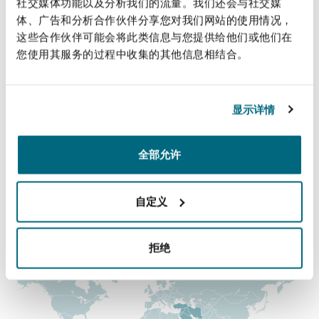
社交媒体功能以及分析我们的流量。我们还会与社交媒
法律解析
上海
迈阿密
吉尔福德
+971 56 418 3680
体、广告和分析合作伙伴分享您对我们网站的使用情况，
Non-Contentious Commercial
这些合作伙伴可能会将此类信息与您提供给他们或他们在
Insurance Coverage
rebecca.hilton@clydeco.ae
您使用其服务的过程中收集的其他信息相结合。
新加坡
蒙特利尔
汉堡
Regulatory
主要办公室
Marine
显示详情
迪拜
悉尼
新泽西
利兹
Satellite & Space
+ 971 4 384 4000
全部允许
Political Risk & Trade Credit
乌兰巴托 – 联营办公室
纽约
利物浦
+ 971 4 384 4004
自定义
Product Liability & Recall
涵盖的办公室和地区
奥兰治县
伦敦
拒绝
Property
菲尼克斯
马德里