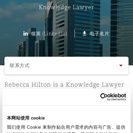
Knowledge Lawyer
保险和再保险
HR Eco Audit
内罗比 – 联营办公室
香港
圣保罗
吉达
达拉斯
德里
Emergency Response & Crisis
劳动、养老金和移民n
Public Procurement
Fraud & White-Collar Crime
Management
Employers' & Public Liability
领英 (LinkedIn)
电子名片
项目和建筑工程
吉隆坡 – 联营办公室
利雅得
丹佛
都柏林（圣史蒂芬绿地大厦）
金融
房地产
Internal Investigations
Finance & Leasing
Employment Practices Liabili
选择所需部分
监管法规与调查
墨尔本
堪萨斯城
杜塞尔多夫
知识产权
Professional Services
联系方式
Fleet Procurement
Energy
联系方式
Rebecca Hilton is a Knowledge Lawyer
新德里 – 联营办公室
拉斯维加斯
爱丁堡
技术、外包与数据
Safety, Security, Health & En
within the Clyde & Co LLP MEA
Insurance Coverage
Financial Institutions, Direct
Corporate practice.
简介与经验
Officers
珀斯
洛杉矶
格拉斯哥（G1大厦）
本网站使用 cookie
直线
业务领域
MRO (Maintenance, Repair & 
Healthcare
我们使用 Cookie 来制作贴合用户需求的内容与广告、提供
+971 4 384 4869