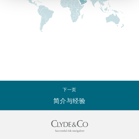
Reinsurance
三藩市
曼彻斯特，新贝利广场2号
Specialty
多伦多
米兰
温哥华
慕尼克
下一页
华盛顿
纽卡斯尔
简介与经验
巴黎