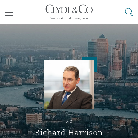
其礼律所事务所
搜寻
目录
航空
气候变化
开罗
曼谷
加拉加斯
阿布扎比
亚特兰大
阿伯丁
Business Jets
商业
Commercial Arbitration
Energy & Natural Resources
Bermuda Form
Construction Disputes
Anti-Bribery & Corruption
企业与咨询
Clyde Code
开普敦
北京
墨西哥城
开罗
波士顿
贝尔法斯特
Carrier Liability
公司
Commercial Disputes
Marine
Casualty
环境保护法
Compliance
争议解决
Clyde & Co Newton - 解锁智能索赔新模式
达累斯萨拉姆
布里斯班
里约热内卢
多哈
卡尔加里
伯明翰
Commerical Dispute Resoluti
企业、商业与合规保险
Commercial Litigation
Trade & Commodities
Corporate, Commercial & Co
基础设施
External Investigations
Insurance
人员
能源、海洋与贸易
争议融资
约翰内斯堡
重庆
圣地亚哥 – 联营办公室
迪拜
芝加哥
布里斯托尔
Debt Recovery
数据保护与隐私权
PPP/PFI
Financial Services
Richard Harrison
Cyber Risk