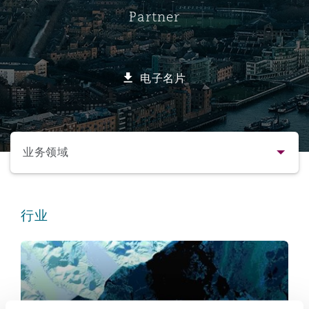
Partner
保险和再保险
HR Eco Audit
内罗比 – 联营办公室
香港
圣保罗
吉达
达拉斯
德里
Emergency Response & Crisis
劳动、养老金和移民n
Public Procurement
Fraud & White-Collar Crime
Management
Employers' & Public Liability
电子名片
项目和建筑工程
吉隆坡 – 联营办公室
利雅得
丹佛
都柏林（圣史蒂芬绿地大厦）
金融
房地产
Internal Investigations
Finance & Leasing
Employment Practices Liabili
选择所需部分
监管法规与调查
墨尔本
堪萨斯城
杜塞尔多夫
知识产权
Professional Services
业务领域
Fleet Procurement
Energy
联系方式
新德里 – 联营办公室
拉斯维加斯
爱丁堡
技术、外包与数据
Safety, Security, Health & En
行业
Insurance Coverage
Financial Institutions, Direct
简介与经验
Officers
保险和再保险
珀斯
洛杉矶
格拉斯哥（G1大厦）
业务领域
MRO (Maintenance, Repair & 
Healthcare