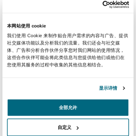
法律解析
上海
迈阿密
吉尔福德
Non-Contentious Commercial
Insurance Coverage
保险和再保险
本网站使用 cookie
新加坡
蒙特利尔
汉堡
我们使用 Cookie 来制作贴合用户需求的内容与广告、提供
Regulatory
专业实践
Marine
社交媒体功能以及分析我们的流量。我们还会与社交媒
体、广告和分析合作伙伴分享您对我们网站的使用情况，
悉尼
新泽西
利兹
这些合作伙伴可能会将此类信息与您提供给他们或他们在
Satellite & Space
您使用其服务的过程中收集的其他信息相结合。
Political Risk & Trade Credit
乌兰巴托 – 联营办公室
纽约
利物浦
专业实践
显示详情
Product Liability & Recall
奥兰治县
伦敦
全部允许
服务
Property
自定义
菲尼克斯
马德里
监管法规与调查