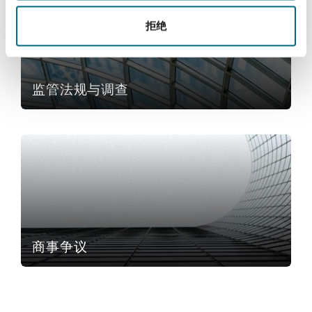
Reinsurance
拒绝
三藩市
曼彻斯特，新贝利广场2号
Specialty
监管法规与调查
多伦多
米兰
商事争议
温哥华
慕尼克
华盛顿
纽卡斯尔
商事争议
巴黎