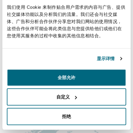
上海
迈阿密
吉尔福德
estate, and employment matters.
我们使用 Cookie 来制作贴合用户需求的内容与广告、提供
Non-Contentious Commercial
社交媒体功能以及分析我们的流量。我们还会与社交媒
Insurance Coverage
体、广告和分析合作伙伴分享您对我们网站的使用情况，
直线
新加坡
蒙特利尔
汉堡
这些合作伙伴可能会将此类信息与您提供给他们或他们在
Regulatory
您使用其服务的过程中收集的其他信息相结合。
+233 55 831 6594
Marine
+233 55 831 6594
悉尼
新泽西
利兹
显示详情
Satellite & Space
k.mohammed@legalinkonline.com
Political Risk & Trade Credit
乌兰巴托 – 联营办公室
纽约
利物浦
全部允许
主要办公室
Product Liability & Recall
Kumasi - Associated Office
自定义
奥兰治县
伦敦
+233 50 323 4787
Property
拒绝
涵盖的办公室和地区
菲尼克斯
马德里