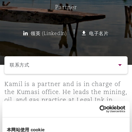
Partner
保险和再保险
HR Eco Audit
内罗比 – 联营办公室
香港
圣保罗
吉达
达拉斯
德里
Emergency Response & Crisis
劳动、养老金和移民n
Public Procurement
Fraud & White-Collar Crime
Management
Employers' & Public Liability
领英 (LinkedIn)
电子名片
项目和建筑工程
吉隆坡 – 联营办公室
利雅得
丹佛
都柏林（圣史蒂芬绿地大厦）
金融
房地产
Internal Investigations
Finance & Leasing
Employment Practices Liabili
选择所需部分
监管法规与调查
墨尔本
堪萨斯城
杜塞尔多夫
知识产权
Professional Services
联系方式
Fleet Procurement
Energy
联系方式
Kamil is a partner and is in charge of
新德里 – 联营办公室
拉斯维加斯
爱丁堡
技术、外包与数据
Safety, Security, Health & En
the Kumasi office. He leads the mining,
Insurance Coverage
Financial Institutions, Direct
oil, and gas practice at Legal Ink in
简介与经验
Officers
association with Clyde & Co. Kamil has
珀斯
洛杉矶
格拉斯哥（G1大厦）
extensive experience in regulatory
业务领域
MRO (Maintenance, Repair & 
compliance, commercial litigation,
Healthcare
本网站使用 cookie
corporate advisory, debt recovery, real