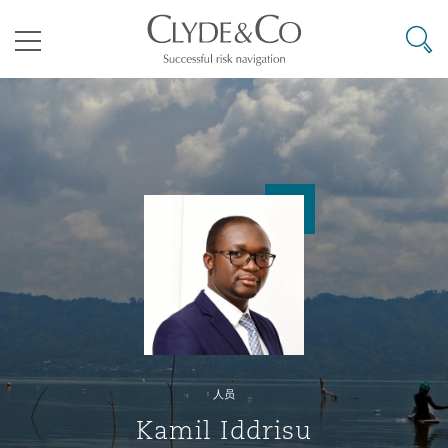
其礼律所事务所
搜寻
目录
航空
气候变化
开罗
曼谷
加拉加斯
阿布扎比
亚特兰大
阿伯丁
Business Jets
商业
Commercial Arbitration
Energy & Natural Resources
Bermuda Form
Construction Disputes
Anti-Bribery & Corruption
企业与咨询
Clyde Code
开普敦
北京
墨西哥城
开罗
波士顿
贝尔法斯特
Carrier Liability
公司
Commercial Disputes
Marine
Casualty
环境保护法
Compliance
争议解决
Clyde & Co Newton - 解锁智能索赔新模式
达累斯萨拉姆
布里斯班
里约热内卢
多哈
卡尔加里
伯明翰
Commerical Dispute Resoluti
企业、商业与合规保险
Commercial Litigation
Trade & Commodities
Corporate, Commercial & Co
基础设施
External Investigations
Insurance
人员
能源、海洋与贸易
争议融资
约翰内斯堡
重庆
圣地亚哥 – 联营办公室
迪拜
芝加哥
布里斯托尔
Debt Recovery
数据保护与隐私权
PPP/PFI
Financial Services
Kamil Iddrisu
Cyber Risk