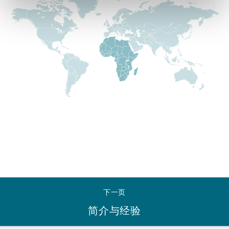
Reinsurance
三藩市
曼彻斯特，新贝利广场2号
Specialty
多伦多
米兰
温哥华
慕尼克
华盛顿
纽卡斯尔
下一页
巴黎
简介与经验