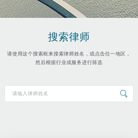
保险和再保险
HR Eco Audit
内罗比 – 联营办公室
香港
圣保罗
吉达
达拉斯
德里
Emergency Response & Crisis
劳动、养老金和移民n
Public Procurement
Fraud & White-Collar Crime
Management
Employers' & Public Liability
搜索律师
项目和建筑工程
吉隆坡 – 联营办公室
利雅得
丹佛
都柏林（圣史蒂芬绿地大厦）
金融
房地产
Internal Investigations
Finance & Leasing
Employment Practices Liabili
请使用这个搜索框来搜索律师姓名，或点击任一地区，
然后根据行业或服务进行筛选
监管法规与调查
墨尔本
堪萨斯城
杜塞尔多夫
知识产权
Professional Services
Fleet Procurement
Energy
新德里 – 联营办公室
拉斯维加斯
爱丁堡
技术、外包与数据
Safety, Security, Health & En
Insurance Coverage
Financial Institutions, Direct
Officers
珀斯
洛杉矶
格拉斯哥（G1大厦）
MRO (Maintenance, Repair & 
Healthcare