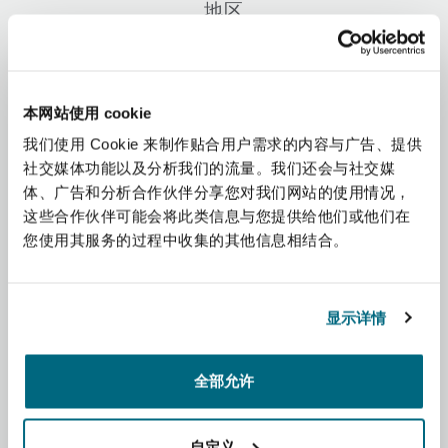
地区
上海
迈阿密
吉尔福德
Non-Contentious Commercial
Insurance Coverage
非洲
新加坡
蒙特利尔
汉堡
本网站使用 cookie
Regulatory
Marine
我们使用 Cookie 来制作贴合用户需求的内容与广告、提供
亚太地区
社交媒体功能以及分析我们的流量。我们还会与社交媒
悉尼
新泽西
利兹
体、广告和分析合作伙伴分享您对我们网站的使用情况，
Satellite & Space
拉丁美洲
这些合作伙伴可能会将此类信息与您提供给他们或他们在
Political Risk & Trade Credit
您使用其服务的过程中收集的其他信息相结合。
中东
乌兰巴托 – 联营办公室
纽约
利物浦
Product Liability & Recall
北美洲
显示详情
奥兰治县
伦敦
英国和欧洲
全部允许
Property
菲尼克斯
马德里
自定义