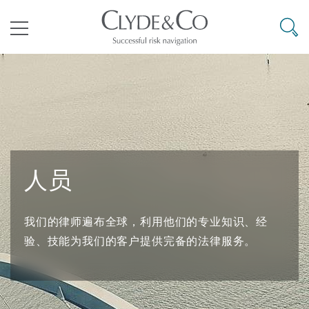
其礼律所事务所
搜寻
目录
航空
气候变化
开罗
曼谷
加拉加斯
阿布扎比
亚特兰大
阿伯丁
Business Jets
商业
Commercial Arbitration
Energy & Natural Resources
Bermuda Form
Construction Disputes
Anti-Bribery & Corruption
人员
企业与咨询
Clyde Code
开普敦
北京
墨西哥城
开罗
波士顿
贝尔法斯特
Carrier Liability
公司
Commercial Disputes
Marine
Casualty
环境保护法
Compliance
我们的律师遍布全球，利用他们的专业知识、经
争议解决
Clyde & Co Newton - 解锁智能索赔新模式
达累斯萨拉姆
布里斯班
里约热内卢
多哈
卡尔加里
伯明翰
Commerical Dispute Resoluti
企业、商业与合规保险
Commercial Litigation
Trade & Commodities
Corporate, Commercial & Co
基础设施
External Investigations
验、技能为我们的客户提供完备的法律服务。
Insurance
能源、海洋与贸易
争议融资
约翰内斯堡
重庆
圣地亚哥 – 联营办公室
迪拜
芝加哥
布里斯托尔
Debt Recovery
数据保护与隐私权
PPP/PFI
Financial Services
Cyber Risk