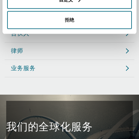
Reinsurance
职务
三藩市
曼彻斯特，新贝利广场2号
拒绝
Specialty
合伙人
多伦多
米兰
律师
业务服务
温哥华
慕尼克
华盛顿
纽卡斯尔
巴黎
我们的全球化服务