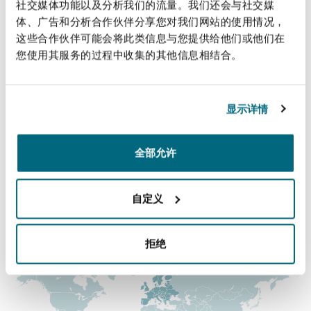
直线
社交媒体功能以及分析我们的流量。我们还会与社交媒
上海
迈阿密
吉尔福德
体、广告和分析合作伙伴分享您对我们网站的使用情况，
Non-Contentious Commercial
+44 (0) 20 7876 6218
这些合作伙伴可能会将此类信息与您提供给他们或他们在
Insurance Coverage
您使用其服务的过程中收集的其他信息相结合。
sophie.jackson@clydeco.com
新加坡
蒙特利尔
汉堡
Regulatory
Marine
主要办公室
显示详情
悉尼
新泽西
利兹
伦敦，圣伯托尔夫大厦
Satellite & Space
全部允许
+44 (0) 20 7876 5000
Political Risk & Trade Credit
乌兰巴托 – 联营办公室
纽约
利物浦
+44 (0) 20 7876 5111
自定义
Product Liability & Recall
涵盖的办公室和地区
奥兰治县
伦敦
拒绝
Property
菲尼克斯
马德里