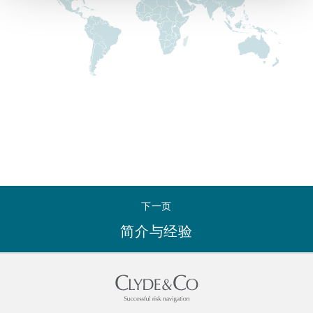
Reinsurance
三藩市
曼彻斯特，新贝利广场2号
Specialty
多伦多
米兰
温哥华
慕尼克
下一页
华盛顿
纽卡斯尔
简介与经验
巴黎