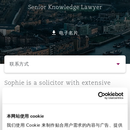
Senior Knowledge Lawyer
保险和再保险
HR Eco Audit
内罗比 – 联营办公室
香港
圣保罗
吉达
达拉斯
德里
Emergency Response & Crisis
劳动、养老金和移民n
Public Procurement
Fraud & White-Collar Crime
Management
Employers' & Public Liability
电子名片
项目和建筑工程
吉隆坡 – 联营办公室
利雅得
丹佛
都柏林（圣史蒂芬绿地大厦）
金融
房地产
Internal Investigations
Finance & Leasing
Employment Practices Liabili
选择所需部分
监管法规与调查
墨尔本
堪萨斯城
杜塞尔多夫
知识产权
Professional Services
联系方式
Fleet Procurement
Energy
联系方式
Sophie is a solicitor with extensive
新德里 – 联营办公室
拉斯维加斯
爱丁堡
技术、外包与数据
Safety, Security, Health & En
experience in employment law and is a
Insurance Coverage
Financial Institutions, Direct
Professional Support Lawyer in the
简介与经验
Officers
Employment, Pensions and
珀斯
洛杉矶
格拉斯哥（G1大厦）
Immigration team in London.
本网站使用 cookie
法律解析
MRO (Maintenance, Repair & 
Healthcare
我们使用 Cookie 来制作贴合用户需求的内容与广告、提供