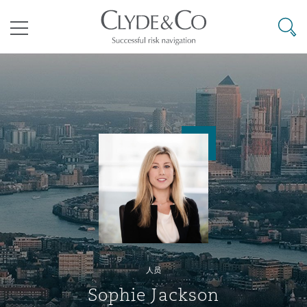
其礼律所事务所
搜寻
目录
航空
气候变化
开罗
曼谷
加拉加斯
阿布扎比
亚特兰大
阿伯丁
Business Jets
商业
Commercial Arbitration
Energy & Natural Resources
Bermuda Form
Construction Disputes
Anti-Bribery & Corruption
企业与咨询
Clyde Code
开普敦
北京
墨西哥城
开罗
波士顿
贝尔法斯特
Carrier Liability
公司
Commercial Disputes
Marine
Casualty
环境保护法
Compliance
争议解决
Clyde & Co Newton - 解锁智能索赔新模式
达累斯萨拉姆
布里斯班
里约热内卢
多哈
卡尔加里
伯明翰
Commerical Dispute Resoluti
企业、商业与合规保险
Commercial Litigation
Trade & Commodities
Corporate, Commercial & Co
基础设施
External Investigations
Insurance
人员
能源、海洋与贸易
争议融资
约翰内斯堡
重庆
圣地亚哥 – 联营办公室
迪拜
芝加哥
布里斯托尔
Debt Recovery
数据保护与隐私权
PPP/PFI
Financial Services
Sophie Jackson
Cyber Risk