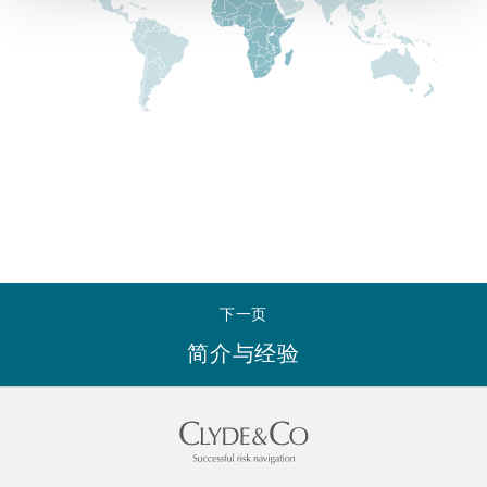
Reinsurance
三藩市
曼彻斯特，新贝利广场2号
Specialty
多伦多
米兰
温哥华
慕尼克
下一页
华盛顿
纽卡斯尔
简介与经验
巴黎