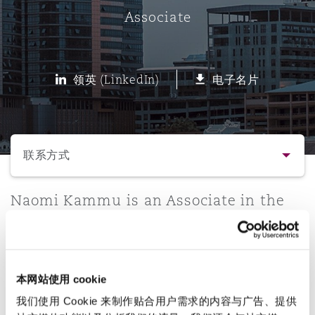
Associate
保险和再保险
HR Eco Audit
内罗比 – 联营办公室
香港
圣保罗
吉达
达拉斯
德里
Emergency Response & Crisis
劳动、养老金和移民n
Public Procurement
Fraud & White-Collar Crime
Management
Employers' & Public Liability
领英 (LinkedIn)
电子名片
项目和建筑工程
吉隆坡 – 联营办公室
利雅得
丹佛
都柏林（圣史蒂芬绿地大厦）
金融
房地产
Internal Investigations
Finance & Leasing
Employment Practices Liabili
选择所需部分
监管法规与调查
墨尔本
堪萨斯城
杜塞尔多夫
知识产权
Professional Services
联系方式
Fleet Procurement
Energy
联系方式
Naomi Kammu is an Associate in the
新德里 – 联营办公室
拉斯维加斯
爱丁堡
技术、外包与数据
Safety, Security, Health & En
Corporate and Data Protection teams
Insurance Coverage
Financial Institutions, Direct
based in our Dar es Salaam Office.
简介与经验
Officers
珀斯
洛杉矶
格拉斯哥（G1大厦）
本网站使用 cookie
直线
业务领域
MRO (Maintenance, Repair & 
Healthcare
我们使用 Cookie 来制作贴合用户需求的内容与广告、提供
+255 76 785 0054