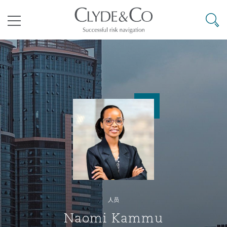
其礼律所事务所
搜寻
目录
航空
气候变化
开罗
曼谷
加拉加斯
阿布扎比
亚特兰大
阿伯丁
Business Jets
商业
Commercial Arbitration
Energy & Natural Resources
Bermuda Form
Construction Disputes
Anti-Bribery & Corruption
企业与咨询
Clyde Code
开普敦
北京
墨西哥城
开罗
波士顿
贝尔法斯特
Carrier Liability
公司
Commercial Disputes
Marine
Casualty
环境保护法
Compliance
争议解决
Clyde & Co Newton - 解锁智能索赔新模式
达累斯萨拉姆
布里斯班
里约热内卢
多哈
卡尔加里
伯明翰
Commerical Dispute Resoluti
企业、商业与合规保险
Commercial Litigation
Trade & Commodities
Corporate, Commercial & Co
基础设施
External Investigations
Insurance
人员
能源、海洋与贸易
争议融资
约翰内斯堡
重庆
圣地亚哥 – 联营办公室
迪拜
芝加哥
布里斯托尔
Debt Recovery
数据保护与隐私权
PPP/PFI
Financial Services
Naomi Kammu
Cyber Risk