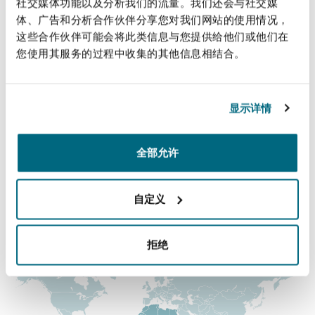
社交媒体功能以及分析我们的流量。我们还会与社交媒
法律解析
上海
迈阿密
吉尔福德
+255 768 008 133
体、广告和分析合作伙伴分享您对我们网站的使用情况，
Non-Contentious Commercial
这些合作伙伴可能会将此类信息与您提供给他们或他们在
Insurance Coverage
naomi.kammu@clydeco.co.tz
您使用其服务的过程中收集的其他信息相结合。
新加坡
蒙特利尔
汉堡
Regulatory
主要办公室
Marine
显示详情
达累斯萨拉姆
悉尼
新泽西
利兹
Satellite & Space
+255 768 983 022, +255 768 983 000
全部允许
Political Risk & Trade Credit
乌兰巴托 – 联营办公室
纽约
利物浦
+255 222 103 004
自定义
Product Liability & Recall
涵盖的办公室和地区
奥兰治县
伦敦
拒绝
Property
菲尼克斯
马德里