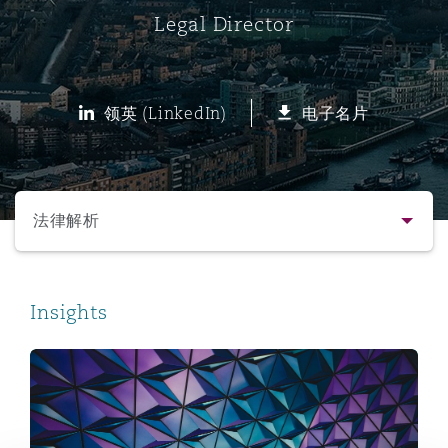
Legal Director
保险和再保险
HR Eco Audit
内罗比 – 联营办公室
香港
圣保罗
吉达
达拉斯
德里
Emergency Response & Crisis
劳动、养老金和移民n
Public Procurement
Fraud & White-Collar Crime
Management
Employers' & Public Liability
领英 (LinkedIn)
电子名片
项目和建筑工程
吉隆坡 – 联营办公室
利雅得
丹佛
都柏林（圣史蒂芬绿地大厦）
金融
房地产
Internal Investigations
Finance & Leasing
Employment Practices Liabili
选择所需部分
监管法规与调查
墨尔本
堪萨斯城
杜塞尔多夫
知识产权
Professional Services
法律解析
Fleet Procurement
Energy
联系方式
新德里 – 联营办公室
拉斯维加斯
爱丁堡
技术、外包与数据
Safety, Security, Health & En
Insights
Insurance Coverage
Financial Institutions, Direct
简介与经验
Officers
Court of Appeal upholds WELCAR exclusion defence
珀斯
洛杉矶
格拉斯哥（G1大厦）
业务领域
MRO (Maintenance, Repair & 
Healthcare