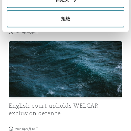
Does a prudent uninsured need to
Reinsurance
obtain insurers’ consent to settle with
a third party?
三藩市
曼彻斯特，新贝利广场2号
拒绝
Specialty
2023年10月6日
多伦多
米兰
English court upholds WELCAR exclusion defence
温哥华
慕尼克
华盛顿
纽卡斯尔
English court upholds WELCAR
exclusion defence
巴黎
2023年9月18日