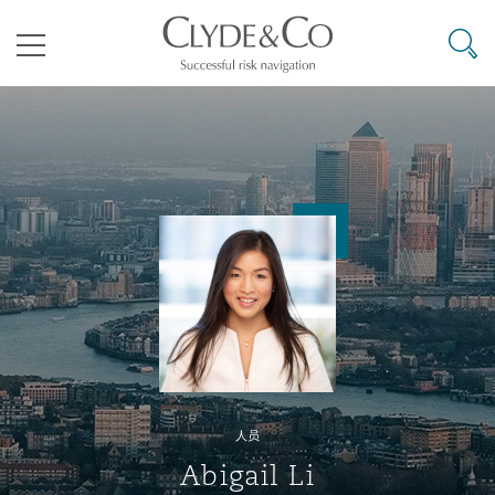
其礼律所事务所
搜寻
目录
航空
气候变化
开罗
曼谷
加拉加斯
阿布扎比
亚特兰大
阿伯丁
Business Jets
商业
Commercial Arbitration
Energy & Natural Resources
Bermuda Form
Construction Disputes
Anti-Bribery & Corruption
企业与咨询
Clyde Code
开普敦
北京
墨西哥城
开罗
波士顿
贝尔法斯特
Carrier Liability
公司
Commercial Disputes
Marine
Casualty
环境保护法
Compliance
争议解决
Clyde & Co Newton - 解锁智能索赔新模式
达累斯萨拉姆
布里斯班
里约热内卢
多哈
卡尔加里
伯明翰
Commerical Dispute Resoluti
企业、商业与合规保险
Commercial Litigation
Trade & Commodities
Corporate, Commercial & Co
基础设施
External Investigations
Insurance
人员
能源、海洋与贸易
争议融资
约翰内斯堡
重庆
圣地亚哥 – 联营办公室
迪拜
芝加哥
布里斯托尔
Debt Recovery
数据保护与隐私权
PPP/PFI
Financial Services
Abigail Li
Cyber Risk