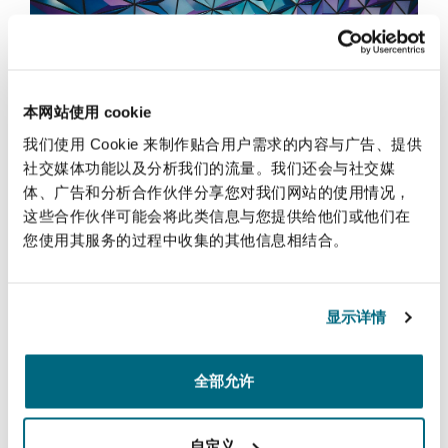
法律解析
上海
迈阿密
吉尔福德
Non-Contentious Commercial
Insurance Coverage
新加坡
蒙特利尔
汉堡
本网站使用 cookie
Court of Appeal upholds WELCAR
Regulatory
Marine
exclusion defence
我们使用 Cookie 来制作贴合用户需求的内容与广告、提供
社交媒体功能以及分析我们的流量。我们还会与社交媒
悉尼
新泽西
利兹
体、广告和分析合作伙伴分享您对我们网站的使用情况，
Satellite & Space
2024年8月8日
这些合作伙伴可能会将此类信息与您提供给他们或他们在
Political Risk & Trade Credit
您使用其服务的过程中收集的其他信息相结合。
Does a prudent uninsured need to obtain insurers’ conse
乌兰巴托 – 联营办公室
纽约
利物浦
Product Liability & Recall
显示详情
奥兰治县
伦敦
全部允许
Property
菲尼克斯
马德里
自定义