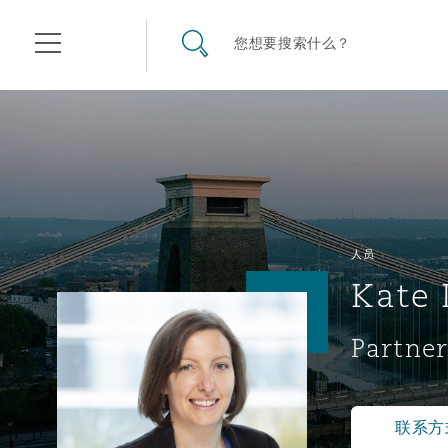
其礼律所事务所
搜寻网站
您想要搜索什么？
目录
航空
气候变化
开罗
曼谷
加拉加斯
阿布扎比
亚特兰大
阿伯丁
Business Jets
商业
Commercial Arbitration
Energy & Natural Resources
Bermuda Form
Construction Disputes
Anti-Bribery & Corruption
人员
Kate 
企业与咨询
Clyde Code
开普敦
北京
墨西哥城
开罗
波士顿
贝尔法斯特
Carrier Liability
公司
Commercial Disputes
Marine
Casualty
环境保护法
Compliance
Partner
争议解决
Clyde & Co Newton - 解锁智能索赔新模式
达累斯萨拉姆
布里斯班
里约热内卢
多哈
卡尔加里
伯明翰
Commerical Dispute Resolu
企业、商业与合规保险
Commercial Litigation
Trade & Commodities
Corporate, Commercial & C
基础设施
External Investigations
Insurance
联系方