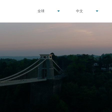
undefined
undefined
全球
中文
▾
▾