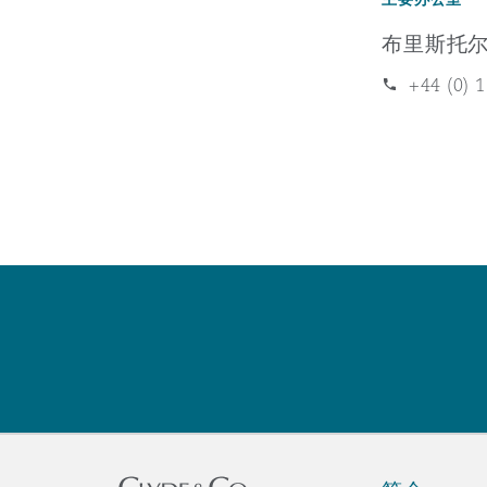
MRO (Maintenance, Repair &
Healthcare
布里斯托
上海
迈阿密
吉尔福德
+44 (0) 
Non-Contentious Commercia
Insurance Coverage
新加坡
蒙特利尔
汉堡
Regulatory
Marine
悉尼
新泽西
利兹
Satellite & Space
Political Risk & Trade Credit
乌兰巴托 – 联营办公室
纽约
利物浦
Product Liability & Recall
奥兰治县
伦敦
Property