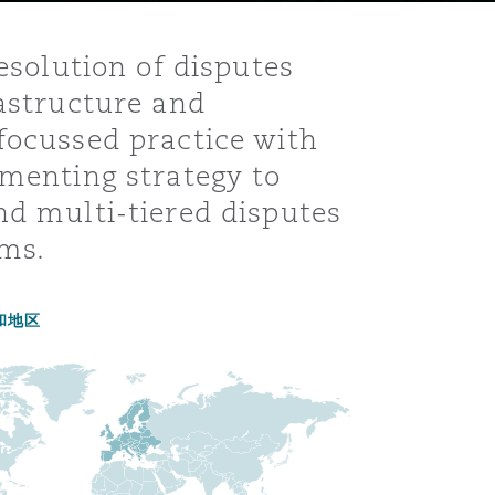
esolution of disputes
rastructure and
focussed practice with
ementing strategy to
nd multi-tiered disputes
ims.
目
和地区
录
搜寻