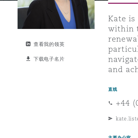
能源、海洋与贸易
争议融资
约翰内斯堡
重庆
圣地亚哥 – 联营办公室
迪拜
芝加哥
布里斯托尔
Debt Recovery
数据保护与隐私权
PPP/PFI
Financial Services
Cyber Risk
Kate is
within 
保险和再保险
HR Eco Audit
内罗比 – 联营办公室
香港
圣保罗
吉达
达拉斯
德里
Emergency Response & Cris
劳动、养老金和移民n
Public Procurement
Fraud & White-Collar Crime
Management
Employers' & Public Liabilit
renewab
查看我的领英
particu
项目和建筑工程
吉隆坡 – 联营办公室
利雅得
丹佛
都柏林（圣史蒂芬绿地大厦）
金融
房地产
Internal Investigations
navigat
下载电子名片
Finance & Leasing
Employment Practices Liabil
and ach
监管法规与调查
墨尔本
堪萨斯城
杜塞尔多夫
知识产权
Professional Services
Fleet Procurement
Energy
直线
+44 (
新德里 – 联营办公室
拉斯维加斯
爱丁堡
技术、外包与数据
Safety, Security, Health & 
Insurance Coverage
Financial Institutions, Direc
kate.lis
Officers
珀斯
洛杉矶
格拉斯哥（G1大厦）
主要办公室