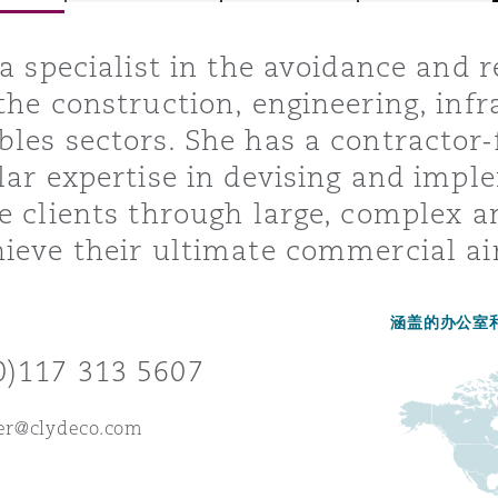
 a specialist in the avoidance and r
the construction, engineering, inf
is
y
les sectors. She has a contractor-
lar expertise in devising and impl
e clients through large, complex a
ity
ieve their ultimate commercial a
涵盖的办公室
0)117 313 5607
Environment
tors &
ter@clydeco.com