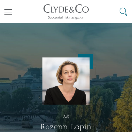
其礼律所事务所
搜寻
目录
航空
气候变化
开罗
曼谷
加拉加斯
阿布扎比
亚特兰大
阿伯丁
Business Jets
商业
Commercial Arbitration
Energy & Natural Resources
Bermuda Form
Construction Disputes
Anti-Bribery & Corruption
企业与咨询
Clyde Code
开普敦
北京
墨西哥城
开罗
波士顿
贝尔法斯特
Carrier Liability
公司
Commercial Disputes
Marine
Casualty
环境保护法
Compliance
争议解决
Clyde & Co Newton - 解锁智能索赔新模式
达累斯萨拉姆
布里斯班
里约热内卢
多哈
卡尔加里
伯明翰
Commerical Dispute Resoluti
企业、商业与合规保险
Commercial Litigation
Trade & Commodities
Corporate, Commercial & Co
基础设施
External Investigations
Insurance
人员
能源、海洋与贸易
争议融资
约翰内斯堡
重庆
圣地亚哥 – 联营办公室
迪拜
芝加哥
布里斯托尔
Debt Recovery
数据保护与隐私权
PPP/PFI
Financial Services
Rozenn Lopin
Cyber Risk