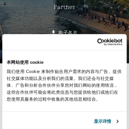
Partner
保险和再保险
HR Eco Audit
内罗比 – 联营办公室
香港
圣保罗
吉达
达拉斯
德里
Emergency Response & Crisis
劳动、养老金和移民n
Public Procurement
Fraud & White-Collar Crime
Management
Employers' & Public Liability
电子名片
项目和建筑工程
吉隆坡 – 联营办公室
利雅得
丹佛
都柏林（圣史蒂芬绿地大厦）
金融
房地产
Internal Investigations
Finance & Leasing
Employment Practices Liabili
选择所需部分
监管法规与调查
墨尔本
堪萨斯城
杜塞尔多夫
知识产权
Professional Services
本网站使用 cookie
法律解析
Fleet Procurement
Energy
我们使用 Cookie 来制作贴合用户需求的内容与广告、提供
社交媒体功能以及分析我们的流量。我们还会与社交媒
联系方式
体、广告和分析合作伙伴分享您对我们网站的使用情况，
新德里 – 联营办公室
拉斯维加斯
爱丁堡
技术、外包与数据
Safety, Security, Health & En
Insights
这些合作伙伴可能会将此类信息与您提供给他们或他们在
Insurance Coverage
Financial Institutions, Direct
简介与经验
Officers
您使用其服务的过程中收集的其他信息相结合。
2025 Best Lawyers in France™
珀斯
洛杉矶
格拉斯哥（G1大厦）
业务领域
MRO (Maintenance, Repair & 
显示详情
Healthcare