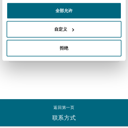
法律解析
上海
迈阿密
吉尔福德
Non-Contentious Commercial
全部允许
Insurance Coverage
新加坡
蒙特利尔
汉堡
自定义
Regulatory movement
Regulatory
Marine
2025 Best Lawyers in France™
拒绝
悉尼
新泽西
利兹
Satellite & Space
2024年6月20日
Political Risk & Trade Credit
乌兰巴托 – 联营办公室
纽约
利物浦
Product Liability & Recall
奥兰治县
伦敦
返回第一页
Property
联系方式
菲尼克斯
马德里