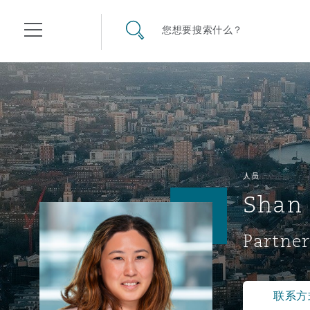
其礼律所事务所
搜寻网站
您想要搜索什么？
目录
航空
气候变化
开罗
曼谷
加拉加斯
阿布扎比
亚特兰大
阿伯丁
Business Jets
商业
Commercial Arbitration
Energy & Natural Resources
Bermuda Form
Construction Disputes
Anti-Bribery & Corruption
人员
Shan
企业与咨询
Clyde Code
开普敦
北京
墨西哥城
开罗
波士顿
贝尔法斯特
Carrier Liability
公司
Commercial Disputes
Marine
Casualty
环境保护法
Compliance
Partner
争议解决
Clyde & Co Newton - 解锁智能索赔新模式
达累斯萨拉姆
布里斯班
里约热内卢
多哈
卡尔加里
伯明翰
Commerical Dispute Resolu
企业、商业与合规保险
Commercial Litigation
Trade & Commodities
Corporate, Commercial & C
基础设施
External Investigations
Insurance
联系方