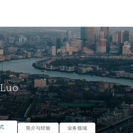
 Luo
tion
ompliance
式
简介与经验
业务领域