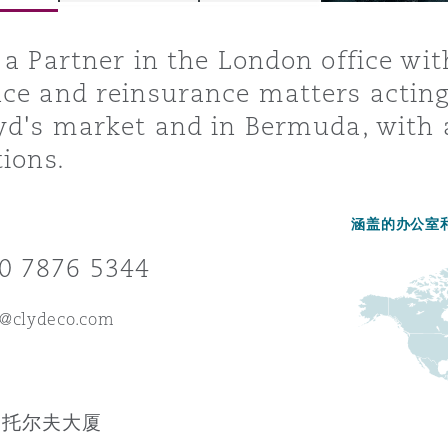
 a Partner in the London office wit
ce and reinsurance matters acting 
is
y
yd's market and in Bermuda, with 
tions.
ity
涵盖的办公室
0 7876 5344
o@clydeco.com
Environment
tors &
伯托尔夫大厦