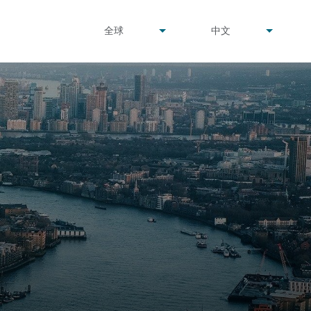
undefined
undefined
全球
中文
▾
▾