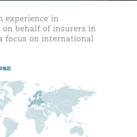
h experience in
on behalf of insurers in
a focus on international
和地区
目
录
搜寻