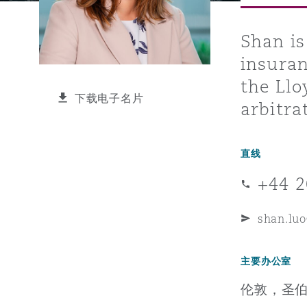
能源、海洋与贸易
争议融资
约翰内斯堡
重庆
圣地亚哥 – 联营办公室
迪拜
芝加哥
布里斯托尔
Debt Recovery
数据保护与隐私权
PPP/PFI
Financial Services
Cyber Risk
Shan is
insuran
保险和再保险
HR Eco Audit
内罗比 – 联营办公室
香港
圣保罗
吉达
达拉斯
德里
Emergency Response & Cris
劳动、养老金和移民n
Public Procurement
Fraud & White-Collar Crime
Management
Employers' & Public Liabilit
the Llo
下载电子名片
arbitra
项目和建筑工程
吉隆坡 – 联营办公室
利雅得
丹佛
都柏林（圣史蒂芬绿地大厦）
金融
房地产
Internal Investigations
Finance & Leasing
Employment Practices Liabil
直线
监管法规与调查
墨尔本
堪萨斯城
杜塞尔多夫
知识产权
Professional Services
+44 2
Fleet Procurement
Energy
shan.lu
新德里 – 联营办公室
拉斯维加斯
爱丁堡
技术、外包与数据
Safety, Security, Health & 
Insurance Coverage
Financial Institutions, Direc
主要办公室
Officers
伦敦，圣
珀斯
洛杉矶
格拉斯哥（G1大厦）