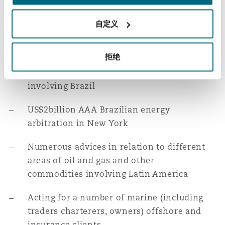
相关经验
Reinsurance
自定义
三藩市
曼彻斯特，新贝利广场2号
Regularly works for several Latin America
trade and commodity companies
Specialty
拒绝
多伦多
米兰
Advising on very large Floating LNG project
involving Brazil
US$2billion AAA Brazilian energy
温哥华
慕尼克
arbitration in New York
Numerous advices in relation to different
华盛顿
纽卡斯尔
areas of oil and gas and other
commodities involving Latin America
巴黎
Acting for a number of marine (including
traders charterers, owners) offshore and
insurance clients