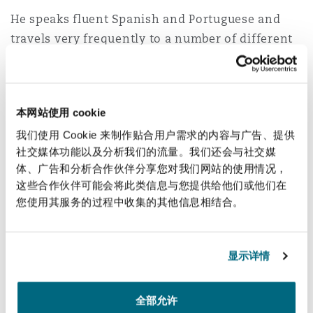
法律解析
上海
迈阿密
吉尔福德
He speaks fluent Spanish and Portuguese and
Non-Contentious Commercial
travels very frequently to a number of different
Insurance Coverage
countries in Latin America.
新加坡
蒙特利尔
汉堡
Regulatory
He works extensively in the areas of oil and gas,
Marine
energy, shipping and offshore, and insurance. He
本网站使用 cookie
悉尼
新泽西
利兹
particularly provides consultative advice on
我们使用 Cookie 来制作贴合用户需求的内容与广告、提供
Satellite & Space
international contracts and also has
社交媒体功能以及分析我们的流量。我们还会与社交媒
Political Risk & Trade Credit
体、广告和分析合作伙伴分享您对我们网站的使用情况，
considerable experience in the area of dispute
乌兰巴托 – 联营办公室
纽约
利物浦
这些合作伙伴可能会将此类信息与您提供给他们或他们在
resolution.
您使用其服务的过程中收集的其他信息相结合。
Product Liability & Recall
Stirling has very extensive knowledge generally
奥兰治县
伦敦
of Brazil and Latin America and often works
显示详情
closely with Brazilian and other Latin lawyers
Property
on a range of subjects.
菲尼克斯
马德里
全部允许