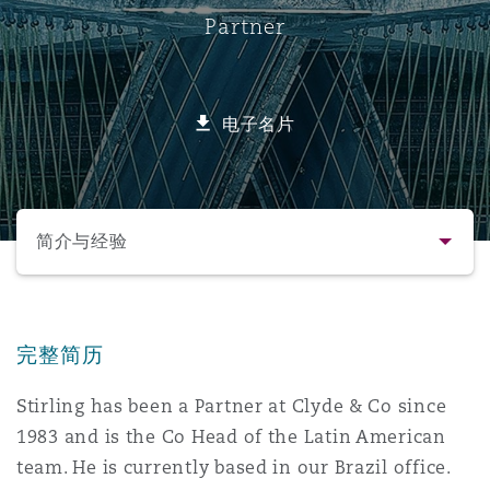
Partner
保险和再保险
HR Eco Audit
内罗比 – 联营办公室
香港
圣保罗
吉达
达拉斯
德里
Emergency Response & Crisis
劳动、养老金和移民n
Public Procurement
Fraud & White-Collar Crime
Management
Employers' & Public Liability
电子名片
项目和建筑工程
吉隆坡 – 联营办公室
利雅得
丹佛
都柏林（圣史蒂芬绿地大厦）
金融
房地产
Internal Investigations
Finance & Leasing
Employment Practices Liabili
选择所需部分
监管法规与调查
墨尔本
堪萨斯城
杜塞尔多夫
知识产权
Professional Services
简介与经验
Fleet Procurement
Energy
联系方式
新德里 – 联营办公室
拉斯维加斯
爱丁堡
技术、外包与数据
Safety, Security, Health & En
Insurance Coverage
Financial Institutions, Direct
完整简历
简介与经验
Officers
Stirling has been a Partner at Clyde & Co since
珀斯
洛杉矶
格拉斯哥（G1大厦）
1983 and is the Co Head of the Latin American
业务领域
MRO (Maintenance, Repair & 
Healthcare
team. He is currently based in our Brazil office.