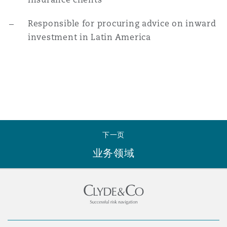
南安普顿
Responsible for procuring advice on inward
investment in Latin America
华沙
下一页
业务领域