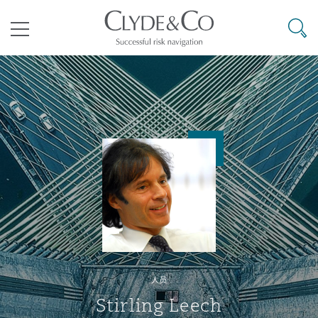
其礼律所事务所
搜寻
目录
航空
气候变化
开罗
曼谷
加拉加斯
阿布扎比
亚特兰大
阿伯丁
Business Jets
商业
Commercial Arbitration
Energy & Natural Resources
Bermuda Form
Construction Disputes
Anti-Bribery & Corruption
企业与咨询
Clyde Code
开普敦
北京
墨西哥城
开罗
波士顿
贝尔法斯特
Carrier Liability
公司
Commercial Disputes
Marine
Casualty
环境保护法
Compliance
争议解决
Clyde & Co Newton - 解锁智能索赔新模式
达累斯萨拉姆
布里斯班
里约热内卢
多哈
卡尔加里
伯明翰
Commerical Dispute Resoluti
企业、商业与合规保险
Commercial Litigation
Trade & Commodities
Corporate, Commercial & Co
基础设施
External Investigations
Insurance
人员
能源、海洋与贸易
争议融资
约翰内斯堡
重庆
圣地亚哥 – 联营办公室
迪拜
芝加哥
布里斯托尔
Debt Recovery
数据保护与隐私权
PPP/PFI
Financial Services
Stirling Leech
Cyber Risk