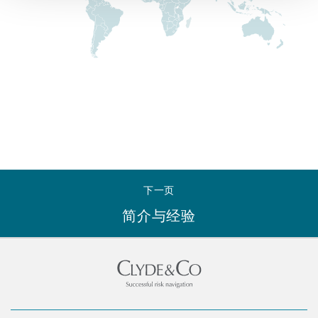
Reinsurance
三藩市
曼彻斯特，新贝利广场2号
Specialty
多伦多
米兰
温哥华
慕尼克
下一页
简介与经验
华盛顿
纽卡斯尔
巴黎