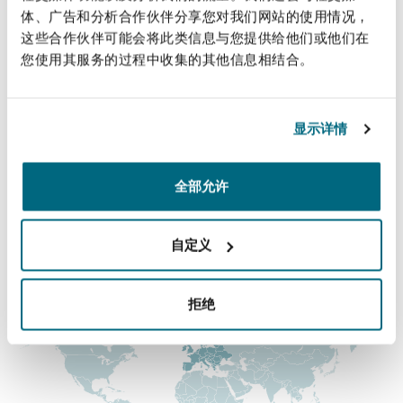
法律解析
上海
迈阿密
吉尔福德
体、广告和分析合作伙伴分享您对我们网站的使用情况，
+44 161 838 6313
Non-Contentious Commercial
这些合作伙伴可能会将此类信息与您提供给他们或他们在
tim.large@clydeco.com
Insurance Coverage
您使用其服务的过程中收集的其他信息相结合。
新加坡
蒙特利尔
汉堡
主要办公室
Regulatory
Marine
显示详情
曼彻斯特（新贝利广场2号）
悉尼
新泽西
利兹
+44 161 236 2002
Satellite & Space
全部允许
Political Risk & Trade Credit
+44 161 832 7956
乌兰巴托 – 联营办公室
纽约
利物浦
自定义
涵盖的办公室和地区
Product Liability & Recall
拒绝
奥兰治县
伦敦
Property
菲尼克斯
马德里