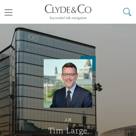
其礼律所事务所
搜寻
目录
航空
气候变化
开罗
曼谷
加拉加斯
阿布扎比
亚特兰大
阿伯丁
Business Jets
商业
Commercial Arbitration
Energy & Natural Resources
Bermuda Form
Construction Disputes
Anti-Bribery & Corruption
企业与咨询
Clyde Code
开普敦
北京
墨西哥城
开罗
波士顿
贝尔法斯特
Carrier Liability
公司
Commercial Disputes
Marine
Casualty
环境保护法
Compliance
争议解决
Clyde & Co Newton - 解锁智能索赔新模式
达累斯萨拉姆
布里斯班
里约热内卢
多哈
卡尔加里
伯明翰
Commerical Dispute Resoluti
企业、商业与合规保险
Commercial Litigation
Trade & Commodities
Corporate, Commercial & Co
基础设施
External Investigations
Insurance
人员
能源、海洋与贸易
争议融资
约翰内斯堡
重庆
圣地亚哥 – 联营办公室
迪拜
芝加哥
布里斯托尔
Debt Recovery
数据保护与隐私权
PPP/PFI
Financial Services
Tim Large
Cyber Risk