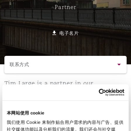
Partner
保险和再保险
HR Eco Audit
内罗比 – 联营办公室
香港
圣保罗
吉达
达拉斯
德里
Emergency Response & Crisis
劳动、养老金和移民n
Public Procurement
Fraud & White-Collar Crime
Management
Employers' & Public Liability
电子名片
项目和建筑工程
吉隆坡 – 联营办公室
利雅得
丹佛
都柏林（圣史蒂芬绿地大厦）
金融
房地产
Internal Investigations
Finance & Leasing
Employment Practices Liabili
选择所需部分
监管法规与调查
墨尔本
堪萨斯城
杜塞尔多夫
知识产权
Professional Services
联系方式
Fleet Procurement
Energy
联系方式
Tim Large is a partner in our
新德里 – 联营办公室
拉斯维加斯
爱丁堡
技术、外包与数据
Safety, Security, Health & En
Manchester office who specialises in
Insurance Coverage
Financial Institutions, Direct
multi-track claims involving major
简介与经验
Officers
traumatic injuries.
珀斯
洛杉矶
格拉斯哥（G1大厦）
本网站使用 cookie
业务领域
MRO (Maintenance, Repair & 
我们使用 Cookie 来制作贴合用户需求的内容与广告、提供
Healthcare
直线
社交媒体功能以及分析我们的流量。我们还会与社交媒