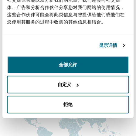
法律解析
上海
迈阿密
吉尔福德
体、广告和分析合作伙伴分享您对我们网站的使用情况，
Wilson.Law@clydeco.com
Non-Contentious Commercial
这些合作伙伴可能会将此类信息与您提供给他们或他们在
Insurance Coverage
您使用其服务的过程中收集的其他信息相结合。
主要办公室
新加坡
蒙特利尔
汉堡
Regulatory
曼彻斯特（新贝利广场2号）
Marine
显示详情
+44 161 236 2002
悉尼
新泽西
利兹
Satellite & Space
全部允许
+44 161 832 7956
Political Risk & Trade Credit
涵盖的办公室和地区
乌兰巴托 – 联营办公室
纽约
利物浦
自定义
Product Liability & Recall
奥兰治县
伦敦
拒绝
Property
菲尼克斯
马德里