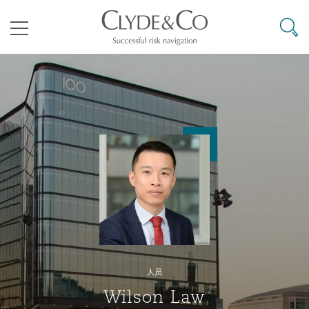
其礼律所事务所
搜寻
目录
航空
气候变化
开罗
曼谷
加拉加斯
阿布扎比
亚特兰大
阿伯丁
Business Jets
商业
Commercial Arbitration
Energy & Natural Resources
Bermuda Form
Construction Disputes
Anti-Bribery & Corruption
企业与咨询
Clyde Code
开普敦
北京
墨西哥城
开罗
波士顿
贝尔法斯特
Carrier Liability
公司
Commercial Disputes
Marine
Casualty
环境保护法
Compliance
争议解决
Clyde & Co Newton - 解锁智能索赔新模式
达累斯萨拉姆
布里斯班
里约热内卢
多哈
卡尔加里
伯明翰
Commerical Dispute Resoluti
企业、商业与合规保险
Commercial Litigation
Trade & Commodities
Corporate, Commercial & Co
基础设施
External Investigations
Insurance
人员
能源、海洋与贸易
争议融资
约翰内斯堡
重庆
圣地亚哥 – 联营办公室
迪拜
芝加哥
布里斯托尔
Debt Recovery
数据保护与隐私权
PPP/PFI
Financial Services
Wilson Law
Cyber Risk