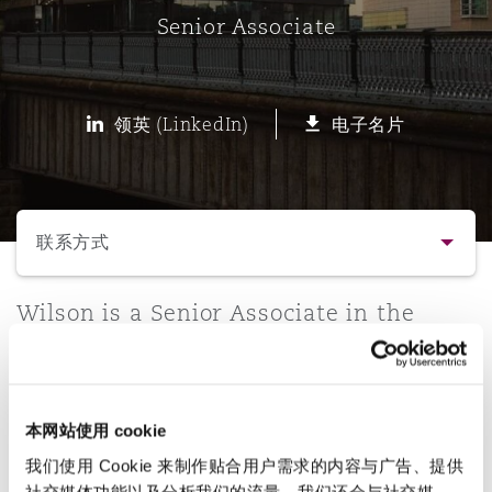
Senior Associate
保险和再保险
HR Eco Audit
内罗比 – 联营办公室
香港
圣保罗
吉达
达拉斯
德里
Emergency Response & Crisis
劳动、养老金和移民n
Public Procurement
Fraud & White-Collar Crime
Management
Employers' & Public Liability
领英 (LinkedIn)
电子名片
项目和建筑工程
吉隆坡 – 联营办公室
利雅得
丹佛
都柏林（圣史蒂芬绿地大厦）
金融
房地产
Internal Investigations
Finance & Leasing
Employment Practices Liabili
选择所需部分
监管法规与调查
墨尔本
堪萨斯城
杜塞尔多夫
知识产权
Professional Services
联系方式
Fleet Procurement
Energy
联系方式
Wilson is a Senior Associate in the
新德里 – 联营办公室
拉斯维加斯
爱丁堡
技术、外包与数据
Safety, Security, Health & En
Manchester office handling
Insurance Coverage
Financial Institutions, Direct
catastrophic injury defence work.
简介与经验
Officers
珀斯
洛杉矶
格拉斯哥（G1大厦）
本网站使用 cookie
直线
业务领域
MRO (Maintenance, Repair & 
我们使用 Cookie 来制作贴合用户需求的内容与广告、提供
Healthcare
+44 161 240 2556
社交媒体功能以及分析我们的流量。我们还会与社交媒