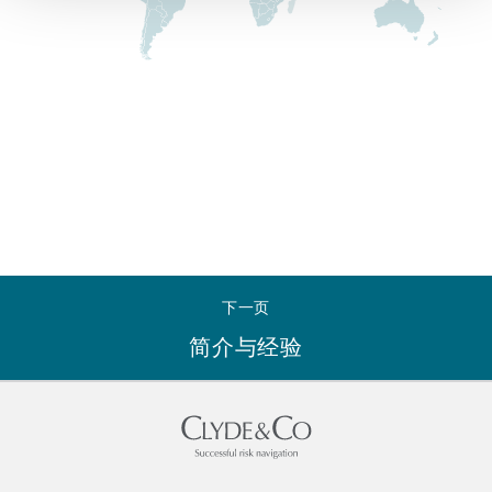
Reinsurance
三藩市
曼彻斯特，新贝利广场2号
Specialty
多伦多
米兰
温哥华
慕尼克
下一页
华盛顿
纽卡斯尔
简介与经验
巴黎