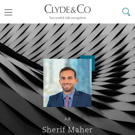
其礼律所事务所
搜寻
目录
航空
气候变化
开罗
曼谷
加拉加斯
阿布扎比
亚特兰大
阿伯丁
Business Jets
商业
Commercial Arbitration
Energy & Natural Resources
Bermuda Form
Construction Disputes
Anti-Bribery & Corruption
企业与咨询
Clyde Code
开普敦
北京
墨西哥城
开罗
波士顿
贝尔法斯特
Carrier Liability
公司
Commercial Disputes
Marine
Casualty
环境保护法
Compliance
争议解决
Clyde & Co Newton - 解锁智能索赔新模式
达累斯萨拉姆
布里斯班
里约热内卢
多哈
卡尔加里
伯明翰
Commerical Dispute Resoluti
企业、商业与合规保险
Commercial Litigation
Trade & Commodities
Corporate, Commercial & Co
基础设施
External Investigations
Insurance
人员
能源、海洋与贸易
争议融资
约翰内斯堡
重庆
圣地亚哥 – 联营办公室
迪拜
芝加哥
布里斯托尔
Debt Recovery
数据保护与隐私权
PPP/PFI
Financial Services
Sherif Maher
Cyber Risk