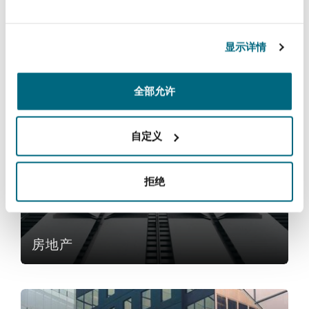
Reinsurance
三藩市
曼彻斯特，新贝利广场2号
贸易与商品
显示详情
Specialty
全部允许
多伦多
米兰
服务
自定义
房地产
温哥华
慕尼克
拒绝
华盛顿
纽卡斯尔
房地产
巴黎
国际仲裁