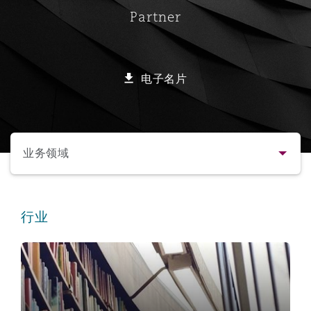
Partner
保险和再保险
HR Eco Audit
内罗比 – 联营办公室
香港
圣保罗
吉达
达拉斯
德里
Emergency Response & Crisis
劳动、养老金和移民n
Public Procurement
Fraud & White-Collar Crime
Management
Employers' & Public Liability
电子名片
项目和建筑工程
吉隆坡 – 联营办公室
利雅得
丹佛
都柏林（圣史蒂芬绿地大厦）
金融
房地产
Internal Investigations
Finance & Leasing
Employment Practices Liabili
选择所需部分
监管法规与调查
墨尔本
堪萨斯城
杜塞尔多夫
知识产权
Professional Services
业务领域
Fleet Procurement
Energy
联系方式
新德里 – 联营办公室
拉斯维加斯
爱丁堡
技术、外包与数据
Safety, Security, Health & En
行业
Insurance Coverage
Financial Institutions, Direct
简介与经验
Officers
教育
珀斯
洛杉矶
格拉斯哥（G1大厦）
业务领域
MRO (Maintenance, Repair & 
Healthcare