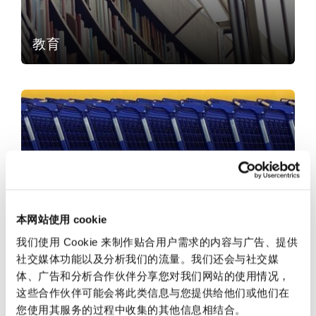
法律解析
上海
迈阿密
吉尔福德
Non-Contentious Commercial
Insurance Coverage
教育
新加坡
蒙特利尔
汉堡
Regulatory
零售和消费
Marine
悉尼
新泽西
利兹
Satellite & Space
Political Risk & Trade Credit
乌兰巴托 – 联营办公室
纽约
利物浦
零售和消费
Product Liability & Recall
本网站使用 cookie
奥兰治县
伦敦
我们使用 Cookie 来制作贴合用户需求的内容与广告、提供
贸易与商品
社交媒体功能以及分析我们的流量。我们还会与社交媒
Property
体、广告和分析合作伙伴分享您对我们网站的使用情况，
这些合作伙伴可能会将此类信息与您提供给他们或他们在
菲尼克斯
马德里
您使用其服务的过程中收集的其他信息相结合。