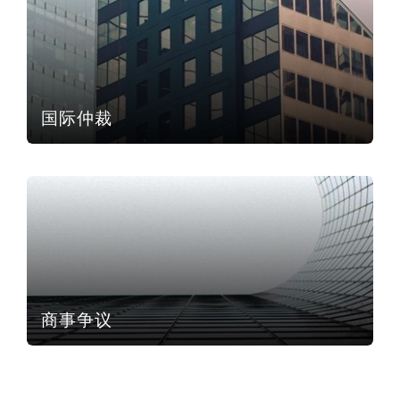
南安普顿
华沙
国际仲裁
商事争议
商事争议