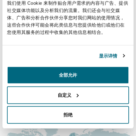
我们使用 Cookie 来制作贴合用户需求的内容与广告、提供
上海
迈阿密
吉尔福德
社交媒体功能以及分析我们的流量。我们还会与社交媒
Non-Contentious Commercial
Insurance Coverage
体、广告和分析合作伙伴分享您对我们网站的使用情况，
直线
这些合作伙伴可能会将此类信息与您提供给他们或他们在
新加坡
蒙特利尔
汉堡
+44 20 7876 4996
您使用其服务的过程中收集的其他信息相结合。
Regulatory
Elizabeth.Nicholls@clydeco.com
Marine
悉尼
新泽西
利兹
显示详情
主要办公室
Satellite & Space
Political Risk & Trade Credit
伦敦，圣伯托尔夫大厦
全部允许
乌兰巴托 – 联营办公室
纽约
利物浦
+44 (0) 20 7876 5000
Product Liability & Recall
自定义
+44 (0) 20 7876 5111
奥兰治县
伦敦
涵盖的办公室和地区
拒绝
Property
菲尼克斯
马德里