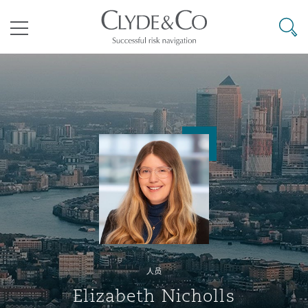
其礼律所事务所
搜寻
目录
航空
气候变化
开罗
曼谷
加拉加斯
阿布扎比
亚特兰大
阿伯丁
Business Jets
商业
Commercial Arbitration
Energy & Natural Resources
Bermuda Form
Construction Disputes
Anti-Bribery & Corruption
企业与咨询
Clyde Code
开普敦
北京
墨西哥城
开罗
波士顿
贝尔法斯特
Carrier Liability
公司
Commercial Disputes
Marine
Casualty
环境保护法
Compliance
争议解决
Clyde & Co Newton - 解锁智能索赔新模式
达累斯萨拉姆
布里斯班
里约热内卢
多哈
卡尔加里
伯明翰
Commerical Dispute Resoluti
企业、商业与合规保险
Commercial Litigation
Trade & Commodities
Corporate, Commercial & Co
基础设施
External Investigations
Insurance
人员
能源、海洋与贸易
争议融资
约翰内斯堡
重庆
圣地亚哥 – 联营办公室
迪拜
芝加哥
布里斯托尔
Debt Recovery
数据保护与隐私权
PPP/PFI
Financial Services
Elizabeth Nicholls
Cyber Risk