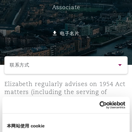
Associate
保险和再保险
HR Eco Audit
内罗比 – 联营办公室
香港
圣保罗
吉达
达拉斯
德里
Emergency Response & Crisis
劳动、养老金和移民n
Public Procurement
Fraud & White-Collar Crime
Management
Employers' & Public Liability
电子名片
项目和建筑工程
吉隆坡 – 联营办公室
利雅得
丹佛
都柏林（圣史蒂芬绿地大厦）
金融
房地产
Internal Investigations
Finance & Leasing
Employment Practices Liabili
选择所需部分
监管法规与调查
墨尔本
堪萨斯城
杜塞尔多夫
知识产权
Professional Services
联系方式
Fleet Procurement
Energy
联系方式
Elizabeth regularly advises on 1954 Act
新德里 – 联营办公室
拉斯维加斯
爱丁堡
技术、外包与数据
Safety, Security, Health & En
matters (including the serving of
Insurance Coverage
Financial Institutions, Direct
notices and claims), break notices,
业务领域
Officers
possession claims, trespass issues,
珀斯
洛杉矶
格拉斯哥（G1大厦）
party wall disputes, landlord and
法律解析
MRO (Maintenance, Repair & 
tenant disputes and dilapidations
Healthcare
本网站使用 cookie
matters.