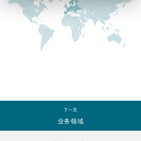
Reinsurance
三藩市
曼彻斯特，新贝利广场2号
Specialty
多伦多
米兰
温哥华
慕尼克
华盛顿
纽卡斯尔
下一页
业务领域
巴黎