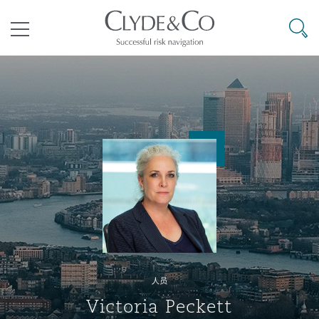
其礼律所事务所
搜寻
目录
航空
气候变化
开罗
曼谷
加拉加斯
阿布扎比
亚特兰大
阿伯丁
Business Jets
商业
Commercial Arbitration
Energy & Natural Resources
Bermuda Form
Construction Disputes
Anti-Bribery & Corruption
企业与咨询
Clyde Code
开普敦
北京
墨西哥城
开罗
波士顿
贝尔法斯特
Carrier Liability
公司
Commercial Disputes
Marine
Casualty
环境保护法
Compliance
争议解决
Clyde & Co Newton - 解锁智能索赔新模式
达累斯萨拉姆
布里斯班
里约热内卢
多哈
卡尔加里
伯明翰
Commerical Dispute Resoluti
企业、商业与合规保险
Commercial Litigation
Trade & Commodities
Corporate, Commercial & Co
基础设施
External Investigations
Insurance
人员
能源、海洋与贸易
争议融资
约翰内斯堡
重庆
圣地亚哥 – 联营办公室
迪拜
芝加哥
布里斯托尔
Debt Recovery
数据保护与隐私权
PPP/PFI
Financial Services
Victoria Peckett
Cyber Risk