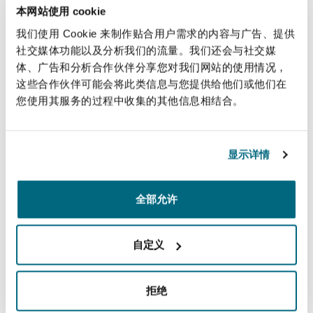
法律解析
上海
迈阿密
吉尔福德
本网站使用 cookie
and domestic.
Non-Contentious Commercial
我们使用 Cookie 来制作贴合用户需求的内容与广告、提供
Insurance Coverage
社交媒体功能以及分析我们的流量。我们还会与社交媒
直线
新加坡
蒙特利尔
汉堡
体、广告和分析合作伙伴分享您对我们网站的使用情况，
Regulatory
这些合作伙伴可能会将此类信息与您提供给他们或他们在
+44 207 876 6094
Marine
您使用其服务的过程中收集的其他信息相结合。
+44 7715 237426
悉尼
新泽西
利兹
Satellite & Space
Victoria.peckett@clydeco.com
显示详情
Political Risk & Trade Credit
乌兰巴托 – 联营办公室
纽约
利物浦
主要办公室
全部允许
Product Liability & Recall
伦敦，圣伯托尔夫大厦
奥兰治县
伦敦
+44 (0) 20 7876 5000
自定义
Property
+44 (0) 20 7876 5111
拒绝
菲尼克斯
马德里
涵盖的办公室和地区