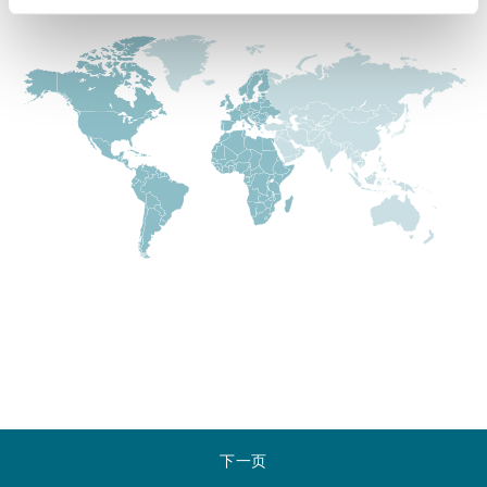
Reinsurance
三藩市
曼彻斯特，新贝利广场2号
Specialty
多伦多
米兰
温哥华
慕尼克
华盛顿
纽卡斯尔
巴黎
下一页