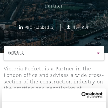
Partner
保险和再保险
HR Eco Audit
内罗比 – 联营办公室
香港
圣保罗
吉达
达拉斯
德里
Emergency Response & Crisis
劳动、养老金和移民n
Public Procurement
Fraud & White-Collar Crime
Management
Employers' & Public Liability
领英 (LinkedIn)
电子名片
项目和建筑工程
吉隆坡 – 联营办公室
利雅得
丹佛
都柏林（圣史蒂芬绿地大厦）
金融
房地产
Internal Investigations
Finance & Leasing
Employment Practices Liabili
选择所需部分
监管法规与调查
墨尔本
堪萨斯城
杜塞尔多夫
知识产权
Professional Services
联系方式
Fleet Procurement
Energy
联系方式
Victoria Peckett is a Partner in the
新德里 – 联营办公室
拉斯维加斯
爱丁堡
技术、外包与数据
Safety, Security, Health & En
London office and advises a wide cross-
Insurance Coverage
Financial Institutions, Direct
section of the construction industry on
简介与经验
Officers
the drafting and negotiation of
珀斯
洛杉矶
格拉斯哥（G1大厦）
complex construction contracts and
业务领域
MRO (Maintenance, Repair & 
the resolution of disputes for a broad
Healthcare
range of projects both international