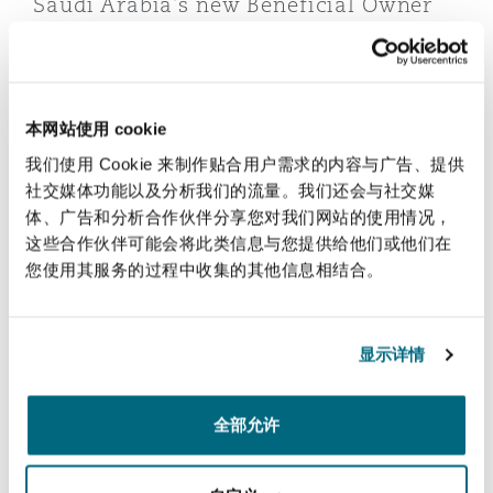
Saudi Arabia’s new Beneficial Owner
Reinsurance
Rules: Key regulatory developments
and compliance considerations
三藩市
曼彻斯特，新贝利广场2号
Specialty
2026年1月20日
本网站使用 cookie
多伦多
米兰
我们使用 Cookie 来制作贴合用户需求的内容与广告、提供
Saudi Arabia’s recently issued Regulations of the Co
社交媒体功能以及分析我们的流量。我们还会与社交媒
体、广告和分析合作伙伴分享您对我们网站的使用情况，
这些合作伙伴可能会将此类信息与您提供给他们或他们在
温哥华
慕尼克
您使用其服务的过程中收集的其他信息相结合。
华盛顿
纽卡斯尔
显示详情
Saudi Arabia’s recently issued
Regulations of the Commercial
巴黎
全部允许
Registration Law and Trade Name Law