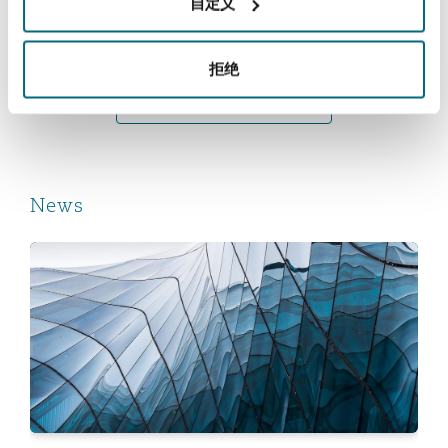
自定义
南安普顿
2025年9月17日
拒绝
View more Insights
华沙
News
Thomson Reuters Stand-out Talent report