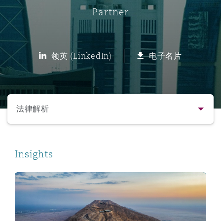
Partner
保险和再保险
HR Eco Audit
内罗比 – 联营办公室
香港
圣保罗
吉达
达拉斯
德里
Emergency Response & Crisis
劳动、养老金和移民n
Public Procurement
Fraud & White-Collar Crime
Management
Employers' & Public Liability
领英 (LinkedIn)
电子名片
项目和建筑工程
吉隆坡 – 联营办公室
利雅得
丹佛
都柏林（圣史蒂芬绿地大厦）
金融
房地产
Internal Investigations
Finance & Leasing
Employment Practices Liabili
选择所需部分
监管法规与调查
墨尔本
堪萨斯城
杜塞尔多夫
知识产权
Professional Services
法律解析
Fleet Procurement
Energy
联系方式
新德里 – 联营办公室
拉斯维加斯
爱丁堡
技术、外包与数据
Safety, Security, Health & En
Insights
Insurance Coverage
Financial Institutions, Direct
简介与经验
Officers
CMA allows public offering and listing of financing in
珀斯
洛杉矶
格拉斯哥（G1大厦）
业务领域
MRO (Maintenance, Repair & 
Healthcare