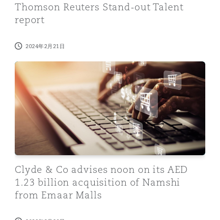
Thomson Reuters Stand-out Talent
report
2024年2月21日
Clyde & Co advises noon on its AED 1.23 billion acqui
Clyde & Co advises noon on its AED
1.23 billion acquisition of Namshi
from Emaar Malls