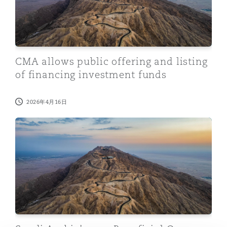
法律解析
上海
迈阿密
吉尔福德
Non-Contentious Commercial
Insurance Coverage
新加坡
蒙特利尔
汉堡
CMA allows public offering and listing
Regulatory
Marine
of financing investment funds
悉尼
新泽西
利兹
Satellite & Space
2026年4月16日
Political Risk & Trade Credit
Saudi Arabia’s new Beneficial Owner Rules: Key regul
乌兰巴托 – 联营办公室
纽约
利物浦
Product Liability & Recall
奥兰治县
伦敦
Property
菲尼克斯
马德里