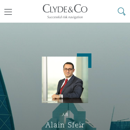
其礼律所事务所
搜寻
目录
航空
气候变化
开罗
曼谷
加拉加斯
阿布扎比
亚特兰大
阿伯丁
Business Jets
商业
Commercial Arbitration
Energy & Natural Resources
Bermuda Form
Construction Disputes
Anti-Bribery & Corruption
企业与咨询
Clyde Code
开普敦
北京
墨西哥城
开罗
波士顿
贝尔法斯特
Carrier Liability
公司
Commercial Disputes
Marine
Casualty
环境保护法
Compliance
争议解决
Clyde & Co Newton - 解锁智能索赔新模式
达累斯萨拉姆
布里斯班
里约热内卢
多哈
卡尔加里
伯明翰
Commerical Dispute Resoluti
企业、商业与合规保险
Commercial Litigation
Trade & Commodities
Corporate, Commercial & Co
基础设施
External Investigations
Insurance
人员
能源、海洋与贸易
争议融资
约翰内斯堡
重庆
圣地亚哥 – 联营办公室
迪拜
芝加哥
布里斯托尔
Debt Recovery
数据保护与隐私权
PPP/PFI
Financial Services
Alain Sfeir
Cyber Risk