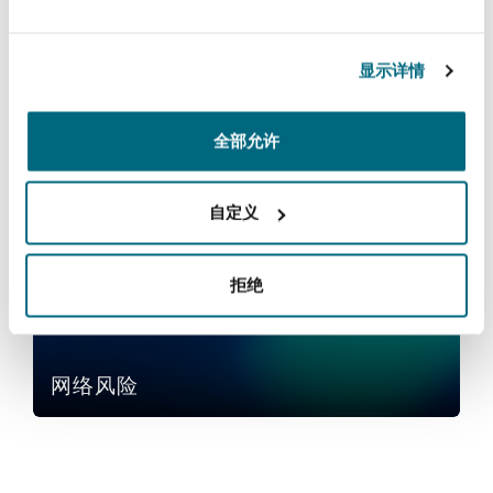
法律解析
上海
迈阿密
吉尔福德
Non-Contentious Commercial
Insurance Coverage
保险和再保险
显示详情
新加坡
蒙特利尔
汉堡
Regulatory
全部允许
Marine
服务
悉尼
新泽西
利兹
自定义
网络风险
Satellite & Space
Political Risk & Trade Credit
拒绝
乌兰巴托 – 联营办公室
纽约
利物浦
Product Liability & Recall
奥兰治县
伦敦
网络风险
Property
菲尼克斯
马德里