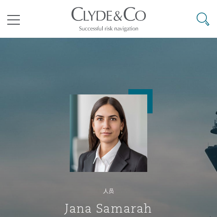
其礼律所事务所
搜寻
目录
航空
气候变化
开罗
曼谷
加拉加斯
阿布扎比
亚特兰大
阿伯丁
Business Jets
商业
Commercial Arbitration
Energy & Natural Resources
Bermuda Form
Construction Disputes
Anti-Bribery & Corruption
企业与咨询
Clyde Code
开普敦
北京
墨西哥城
开罗
波士顿
贝尔法斯特
Carrier Liability
公司
Commercial Disputes
Marine
Casualty
环境保护法
Compliance
争议解决
Clyde & Co Newton - 解锁智能索赔新模式
达累斯萨拉姆
布里斯班
里约热内卢
多哈
卡尔加里
伯明翰
Commerical Dispute Resoluti
企业、商业与合规保险
Commercial Litigation
Trade & Commodities
Corporate, Commercial & Co
基础设施
External Investigations
Insurance
人员
能源、海洋与贸易
争议融资
约翰内斯堡
重庆
圣地亚哥 – 联营办公室
迪拜
芝加哥
布里斯托尔
Debt Recovery
数据保护与隐私权
PPP/PFI
Financial Services
Jana Samarah
Cyber Risk