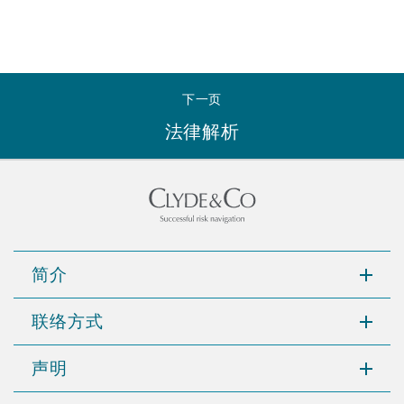
Reinsurance
三藩市
曼彻斯特，新贝利广场2号
Specialty
下一页
多伦多
米兰
法律解析
温哥华
慕尼克
简介
华盛顿
纽卡斯尔
联络方式
巴黎
声明