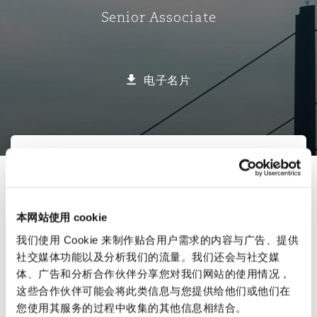
Senior Associate
保险和再保险
HR Eco Audit
内罗比 – 联营办公室
香港
圣保罗
吉达
达拉斯
德里
Emergency Response & Crisis
劳动、养老金和移民n
Public Procurement
Fraud & White-Collar Crime
Management
Employers' & Public Liability
电子名片
项目和建筑工程
吉隆坡 – 联营办公室
利雅得
丹佛
都柏林（圣史蒂芬绿地大厦）
金融
房地产
Internal Investigations
Finance & Leasing
Employment Practices Liabili
选择所需部分
监管法规与调查
墨尔本
堪萨斯城
杜塞尔多夫
知识产权
Professional Services
业务领域
Fleet Procurement
Energy
联系方式
新德里 – 联营办公室
拉斯维加斯
爱丁堡
技术、外包与数据
Safety, Security, Health & En
本网站使用 cookie
行业
Insurance Coverage
Financial Institutions, Direct
我们使用 Cookie 来制作贴合用户需求的内容与广告、提供
简介与经验
Officers
保险和再保险
社交媒体功能以及分析我们的流量。我们还会与社交媒
珀斯
洛杉矶
格拉斯哥（G1大厦）
体、广告和分析合作伙伴分享您对我们网站的使用情况，
业务领域
MRO (Maintenance, Repair & 
这些合作伙伴可能会将此类信息与您提供给他们或他们在
Healthcare
您使用其服务的过程中收集的其他信息相结合。