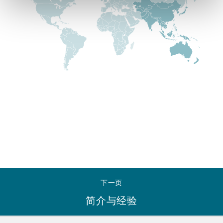
Reinsurance
三藩市
曼彻斯特，新贝利广场2号
Specialty
多伦多
米兰
温哥华
慕尼克
华盛顿
纽卡斯尔
下一页
巴黎
简介与经验