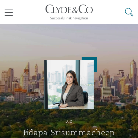
其礼律所事务所
搜寻
目录
航空
气候变化
开罗
曼谷
加拉加斯
阿布扎比
亚特兰大
阿伯丁
Business Jets
商业
Commercial Arbitration
Energy & Natural Resources
Bermuda Form
Construction Disputes
Anti-Bribery & Corruption
企业与咨询
Clyde Code
开普敦
北京
墨西哥城
开罗
波士顿
贝尔法斯特
Carrier Liability
公司
Commercial Disputes
Marine
Casualty
环境保护法
Compliance
争议解决
Clyde & Co Newton - 解锁智能索赔新模式
达累斯萨拉姆
布里斯班
里约热内卢
多哈
卡尔加里
伯明翰
Commerical Dispute Resoluti
企业、商业与合规保险
Commercial Litigation
Trade & Commodities
Corporate, Commercial & Co
基础设施
External Investigations
Insurance
人员
能源、海洋与贸易
争议融资
约翰内斯堡
重庆
圣地亚哥 – 联营办公室
迪拜
芝加哥
布里斯托尔
Debt Recovery
数据保护与隐私权
PPP/PFI
Financial Services
Jidapa Srisummacheep
Cyber Risk