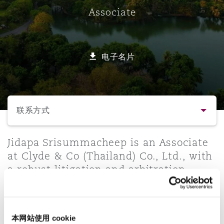
Associate
保险和再保险
HR Eco Audit
内罗比 – 联营办公室
香港
圣保罗
吉达
达拉斯
德里
Emergency Response & Crisis
劳动、养老金和移民n
Public Procurement
Fraud & White-Collar Crime
Management
Employers' & Public Liability
电子名片
项目和建筑工程
吉隆坡 – 联营办公室
利雅得
丹佛
都柏林（圣史蒂芬绿地大厦）
金融
房地产
Internal Investigations
Finance & Leasing
Employment Practices Liabili
选择所需部分
监管法规与调查
墨尔本
堪萨斯城
杜塞尔多夫
知识产权
Professional Services
联系方式
Fleet Procurement
Energy
联系方式
Jidapa Srisummacheep is an Associate
新德里 – 联营办公室
拉斯维加斯
爱丁堡
技术、外包与数据
Safety, Security, Health & En
at Clyde & Co (Thailand) Co., Ltd., with
Insurance Coverage
Financial Institutions, Direct
a robust litigation and arbitration
简介与经验
Officers
practice across shipping and maritime,
珀斯
洛杉矶
格拉斯哥（G1大厦）
construction, international trade,
业务领域
MRO (Maintenance, Repair & 
insurance, dispute resolution, and
Healthcare
本网站使用 cookie
cargo & bills of lading. She advises on