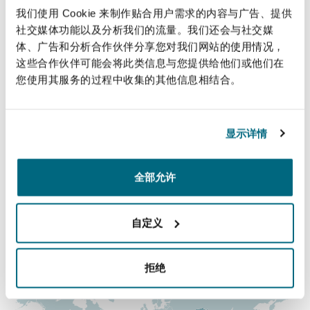
上海
迈阿密
吉尔福德
我们使用 Cookie 来制作贴合用户需求的内容与广告、提供
complex domestic and cross-border
Non-Contentious Commercial
社交媒体功能以及分析我们的流量。我们还会与社交媒
disputes, including post-arbitration
Insurance Coverage
体、广告和分析合作伙伴分享您对我们网站的使用情况，
enforcement and annulment
这些合作伙伴可能会将此类信息与您提供给他们或他们在
新加坡
蒙特利尔
汉堡
proceedings.
您使用其服务的过程中收集的其他信息相结合。
Regulatory
Marine
直线
悉尼
新泽西
利兹
显示详情
Satellite & Space
Jidapa.Srisummacheep@clydeco.com
Political Risk & Trade Credit
全部允许
乌兰巴托 – 联营办公室
纽约
利物浦
主要办公室
Product Liability & Recall
曼谷
自定义
奥兰治县
伦敦
涵盖的办公室和地区
Property
拒绝
菲尼克斯
马德里