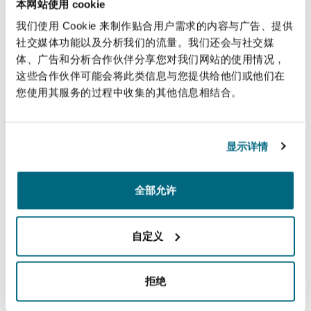
本网站使用 cookie
法律解析
上海
迈阿密
吉尔福德
Non-Contentious Commercial
我们使用 Cookie 来制作贴合用户需求的内容与广告、提供
Insurance Coverage
直线
社交媒体功能以及分析我们的流量。我们还会与社交媒
体、广告和分析合作伙伴分享您对我们网站的使用情况，
新加坡
蒙特利尔
汉堡
+971 50 644 8952
这些合作伙伴可能会将此类信息与您提供给他们或他们在
Regulatory
您使用其服务的过程中收集的其他信息相结合。
Marine
jonathan.silver@clydeco.com
悉尼
新泽西
利兹
Satellite & Space
显示详情
主要办公室
Political Risk & Trade Credit
迪拜
乌兰巴托 – 联营办公室
纽约
利物浦
全部允许
+ 971 4 384 4000
Product Liability & Recall
+ 971 4 384 4004
自定义
奥兰治县
伦敦
涵盖的办公室和地区
Property
拒绝
菲尼克斯
马德里