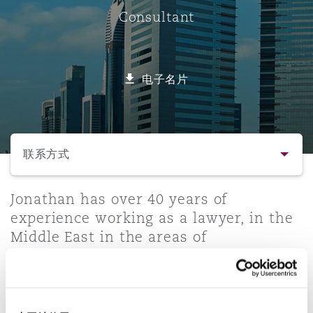
Consultant
保险和再保险
HR Eco Audit
内罗比 – 联营办公室
香港
圣保罗
吉达
达拉斯
德里
Emergency Response & Crisis
劳动、养老金和移民n
Public Procurement
Fraud & White-Collar Crime
Management
Employers' & Public Liability
电子名片
项目和建筑工程
吉隆坡 – 联营办公室
利雅得
丹佛
都柏林（圣史蒂芬绿地大厦）
金融
房地产
Internal Investigations
Finance & Leasing
Employment Practices Liabili
选择所需部分
监管法规与调查
墨尔本
堪萨斯城
杜塞尔多夫
知识产权
Professional Services
联系方式
Fleet Procurement
Energy
联系方式
Jonathan has over 40 years of
新德里 – 联营办公室
拉斯维加斯
爱丁堡
技术、外包与数据
Safety, Security, Health & En
experience working as a lawyer, in the
Insurance Coverage
Financial Institutions, Direct
Middle East in the areas of
简介与经验
Officers
international and domestic mergers &
珀斯
洛杉矶
格拉斯哥（G1大厦）
acquisitions, private equity, banking
业务领域
MRO (Maintenance, Repair & 
and finance, restructuring and foreign
Healthcare
direct investment.