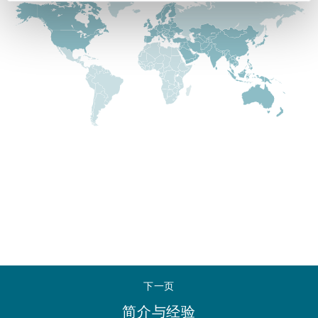
Reinsurance
三藩市
曼彻斯特，新贝利广场2号
Specialty
多伦多
米兰
温哥华
慕尼克
华盛顿
纽卡斯尔
巴黎
下一页
简介与经验