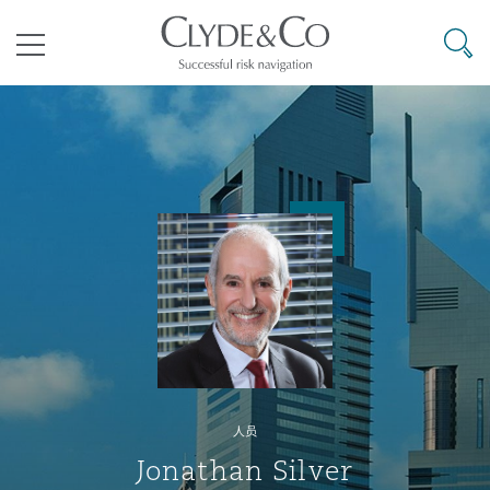
其礼律所事务所
搜寻
目录
航空
气候变化
开罗
曼谷
加拉加斯
阿布扎比
亚特兰大
阿伯丁
Business Jets
商业
Commercial Arbitration
Energy & Natural Resources
Bermuda Form
Construction Disputes
Anti-Bribery & Corruption
企业与咨询
Clyde Code
开普敦
北京
墨西哥城
开罗
波士顿
贝尔法斯特
Carrier Liability
公司
Commercial Disputes
Marine
Casualty
环境保护法
Compliance
争议解决
Clyde & Co Newton - 解锁智能索赔新模式
达累斯萨拉姆
布里斯班
里约热内卢
多哈
卡尔加里
伯明翰
Commerical Dispute Resoluti
企业、商业与合规保险
Commercial Litigation
Trade & Commodities
Corporate, Commercial & Co
基础设施
External Investigations
Insurance
人员
能源、海洋与贸易
争议融资
约翰内斯堡
重庆
圣地亚哥 – 联营办公室
迪拜
芝加哥
布里斯托尔
Debt Recovery
数据保护与隐私权
PPP/PFI
Financial Services
Jonathan Silver
Cyber Risk