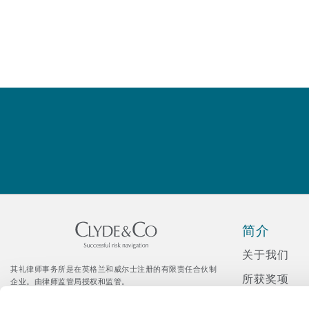
MRO (Maintenance, Repair &
Healthcare
上海
迈阿密
吉尔福德
Non-Contentious Commercia
Insurance Coverage
新加坡
蒙特利尔
汉堡
Regulatory
Marine
悉尼
新泽西
利兹
Satellite & Space
Political Risk & Trade Credit
乌兰巴托 – 联营办公室
纽约
利物浦
简介
Product Liability & Recall
关于我们
奥兰治县
伦敦
其礼律师事务所是在英格兰和威尔士注册的有限责任合伙制
所获奖项
企业。由律师监管局授权和监管。
© Clyde & Co LLP
Property
新闻发布