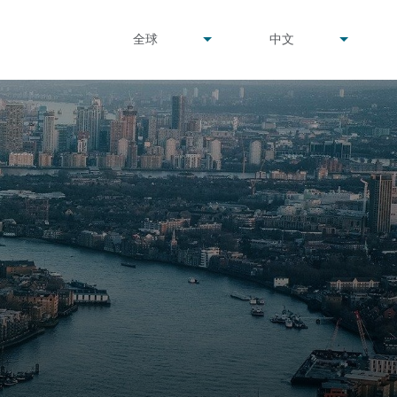
undefined
undefined
全球
中文
▾
▾