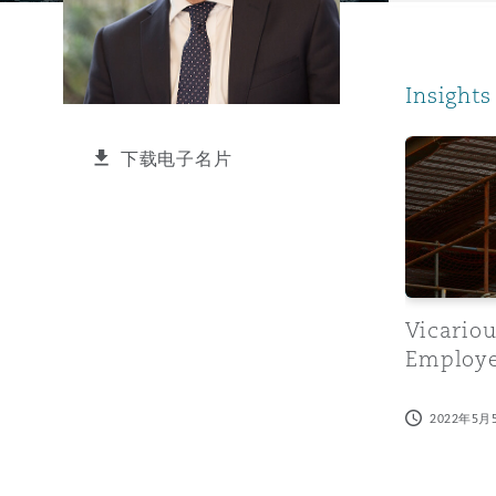
能源、海洋与贸易
争议融资
约翰内斯堡
重庆
圣地亚哥 – 联营办公室
迪拜
芝加哥
布里斯托尔
Debt Recovery
数据保护与隐私权
PPP/PFI
Financial Services
Cyber Risk
Insights
保险和再保险
HR Eco Audit
内罗比 – 联营办公室
香港
圣保罗
吉达
达拉斯
德里
Emergency Response & Cris
劳动、养老金和移民n
Public Procurement
Fraud & White-Collar Crime
Management
Employers' & Public Liabilit
Vicarious L
下载电子名片
项目和建筑工程
吉隆坡 – 联营办公室
利雅得
丹佛
都柏林（圣史蒂芬绿地大厦）
金融
房地产
Internal Investigations
Finance & Leasing
Employment Practices Liabil
监管法规与调查
墨尔本
堪萨斯城
杜塞尔多夫
知识产权
Professional Services
Fleet Procurement
Energy
Vicariou
Employe
新德里 – 联营办公室
拉斯维加斯
爱丁堡
技术、外包与数据
Safety, Security, Health & 
Insurance Coverage
Financial Institutions, Direc
2022年5月
Officers
珀斯
洛杉矶
格拉斯哥（G1大厦）