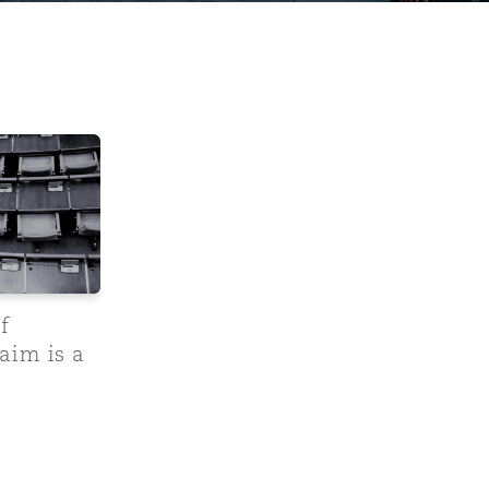
round injury claim is a good sign for local authorities
目
录
搜寻
f
aim is a