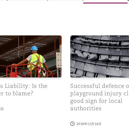
is
y
iability: Is the Employer to blame?
Successful defence of playg
ity
s Liability: Is the
Successful defence o
r to blame?
playground injury cl
Environment
good sign for local
tors &
authorities
5日
2018年12月14日