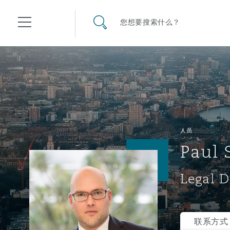
其礼律所事务所
搜寻网站
您想要搜索什么？
目录
航空
气候变化
开罗
曼谷
加拉加斯
阿布扎比
亚特兰大
阿伯丁
Business Jets
商业
Commercial Arbitration
Energy & Natural Resources
Bermuda Form
Construction Disputes
Anti-Bribery & Corruption
人员
Paul 
企业与咨询
Clyde Code
开普敦
北京
墨西哥城
开罗
波士顿
贝尔法斯特
Carrier Liability
公司
Commercial Disputes
Marine
Casualty
环境保护法
Compliance
Legal D
争议解决
Clyde & Co Newton - 解锁智能索赔新模式
达累斯萨拉姆
布里斯班
里约热内卢
多哈
卡尔加里
伯明翰
Commerical Dispute Resolu
企业、商业与合规保险
Commercial Litigation
Trade & Commodities
Corporate, Commercial & C
基础设施
External Investigations
Insurance
联系方式