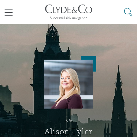
其礼律所事务所
搜寻
目录
航空
气候变化
开罗
曼谷
加拉加斯
阿布扎比
亚特兰大
阿伯丁
Business Jets
商业
Commercial Arbitration
Energy & Natural Resources
Bermuda Form
Construction Disputes
Anti-Bribery & Corruption
企业与咨询
Clyde Code
开普敦
北京
墨西哥城
开罗
波士顿
贝尔法斯特
Carrier Liability
公司
Commercial Disputes
Marine
Casualty
环境保护法
Compliance
争议解决
Clyde & Co Newton - 解锁智能索赔新模式
达累斯萨拉姆
布里斯班
里约热内卢
多哈
卡尔加里
伯明翰
Commerical Dispute Resoluti
企业、商业与合规保险
Commercial Litigation
Trade & Commodities
Corporate, Commercial & Co
基础设施
External Investigations
Insurance
人员
能源、海洋与贸易
争议融资
约翰内斯堡
重庆
圣地亚哥 – 联营办公室
迪拜
芝加哥
布里斯托尔
Debt Recovery
数据保护与隐私权
PPP/PFI
Financial Services
Alison Tyler
Cyber Risk