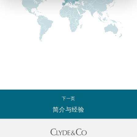
Reinsurance
三藩市
曼彻斯特，新贝利广场2号
Specialty
多伦多
米兰
温哥华
慕尼克
华盛顿
纽卡斯尔
下一页
简介与经验
巴黎