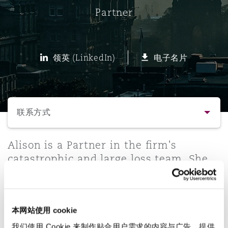
Partner
保险和再保险
HR Eco Audit
内罗比 – 联营办公室
香港
圣保罗
吉达
达拉斯
德里
Emergency Response & Crisis
劳动、养老金和移民n
Public Procurement
Fraud & White-Collar Crime
Management
Employers' & Public Liability
领英 (LinkedIn)
电子名片
项目和建筑工程
吉隆坡 – 联营办公室
利雅得
丹佛
都柏林（圣史蒂芬绿地大厦）
金融
房地产
Internal Investigations
Finance & Leasing
Employment Practices Liabili
选择所需部分
监管法规与调查
墨尔本
堪萨斯城
杜塞尔多夫
知识产权
Professional Services
联系方式
Fleet Procurement
Energy
联系方式
Alison is a Partner in the firm's
新德里 – 联营办公室
拉斯维加斯
爱丁堡
技术、外包与数据
Safety, Security, Health & En
catastrophic and large loss team. She
Insurance Coverage
Financial Institutions, Direct
specialises in defending personal
简介与经验
Officers
injury claims with an interest in
珀斯
洛杉矶
格拉斯哥（G1大厦）
employer's and public liability
业务领域
MRO (Maintenance, Repair & 
本网站使用 cookie
disputes.
Healthcare
我们使用 Cookie 来制作贴合用户需求的内容与广告、提供