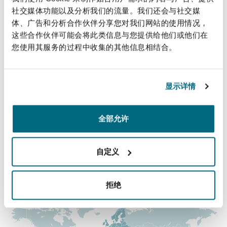
法律解析
上海
迈阿密
吉尔福德
社交媒体功能以及分析我们的流量。我们还会与社交媒
直线
Non-Contentious Commercial
体、广告和分析合作伙伴分享您对我们网站的使用情况，
Insurance Coverage
这些合作伙伴可能会将此类信息与您提供给他们或他们在
0131 525 8531
您使用其服务的过程中收集的其他信息相结合。
新加坡
蒙特利尔
汉堡
alison.tyler@clydeco.com
Regulatory
Marine
主要办公室
显示详情
悉尼
新泽西
利兹
Satellite & Space
爱丁堡
Political Risk & Trade Credit
全部允许
+44 (0) 131 557 1545
乌兰巴托 – 联营办公室
纽约
利物浦
+44 (0) 131 525 8651
自定义
Product Liability & Recall
涵盖的办公室和地区
奥兰治县
伦敦
拒绝
Property
菲尼克斯
马德里