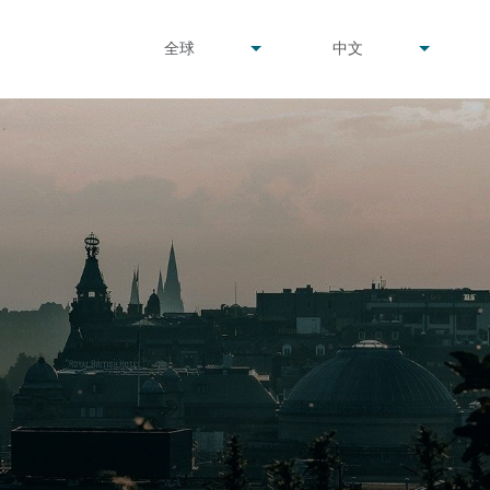
undefined
undefined
全球
中文
▾
▾