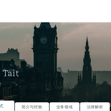
 Tait
tion
ompliance
式
简介与经验
业务领域
法律解析