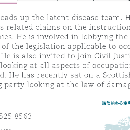
eads up the latent disease team. H
s related claims on the instruction
is
y
es. He is involved in lobbying the
 of the legislation applicable to o
 He is also invited to join Civil Ju
ity
 looking at all aspects of occupati
d. He has recently sat on a Scott
 party looking at the law of damag
Environment
涵盖的办公室
tors &
525 8563