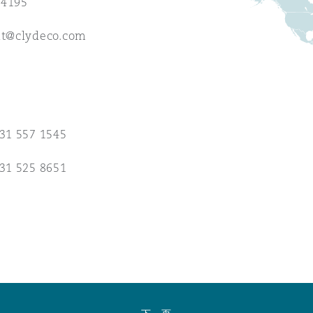
 Overhaul)
44195
it@clydeco.com
l Aviation
131 557 1545
131 525 8651