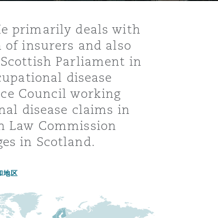
e primarily deals with
 of insurers and also
 Scottish Parliament in
ccupational disease
stice Council working
onal disease claims in
ish Law Commission
es in Scotland.
目
录
和地区
搜寻