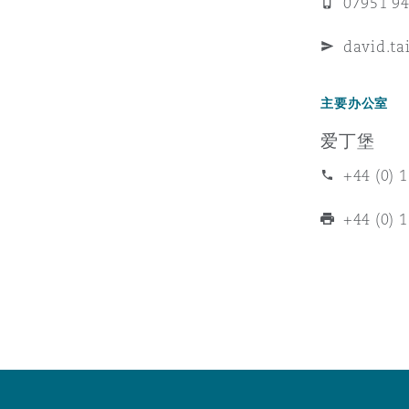
MRO (Maintenance, Repair &
07951 9
Healthcare
david.ta
上海
迈阿密
吉尔福德
Non-Contentious Commercia
Insurance Coverage
主要办公室
新加坡
蒙特利尔
汉堡
爱丁堡
Regulatory
Marine
+44 (0) 
悉尼
新泽西
利兹
+44 (0) 
Satellite & Space
Political Risk & Trade Credit
乌兰巴托 – 联营办公室
纽约
利物浦
Product Liability & Recall
奥兰治县
伦敦
Property