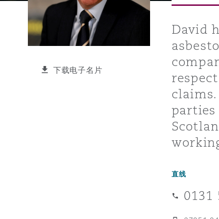
能源、海洋与贸易
争议融资
约翰内斯堡
重庆
圣地亚哥 – 联营办公室
迪拜
芝加哥
布里斯托尔
Debt Recovery
数据保护与隐私权
PPP/PFI
Financial Services
Cyber Risk
David h
asbesto
保险和再保险
HR Eco Audit
内罗比 – 联营办公室
香港
圣保罗
吉达
达拉斯
德里
Emergency Response & Cris
劳动、养老金和移民n
Public Procurement
Fraud & White-Collar Crime
Management
Employers' & Public Liabilit
compani
下载电子名片
respect
项目和建筑工程
吉隆坡 – 联营办公室
利雅得
丹佛
都柏林（圣史蒂芬绿地大厦）
金融
房地产
Internal Investigations
claims.
Finance & Leasing
Employment Practices Liabil
parties
Scotlan
监管法规与调查
墨尔本
堪萨斯城
杜塞尔多夫
知识产权
Professional Services
Fleet Procurement
Energy
working
新德里 – 联营办公室
拉斯维加斯
爱丁堡
技术、外包与数据
Safety, Security, Health & 
直线
Insurance Coverage
Financial Institutions, Direc
Officers
0131 
珀斯
洛杉矶
格拉斯哥（G1大厦）