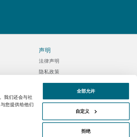
声明
法律声明
隐私政策
信息记录程序政策
全部允许
现代反奴隶声明
量。我们还会与社
诈骗邮件
息与您提供给他们
自定义
辅助功能
邮件接收文件声明
拒绝