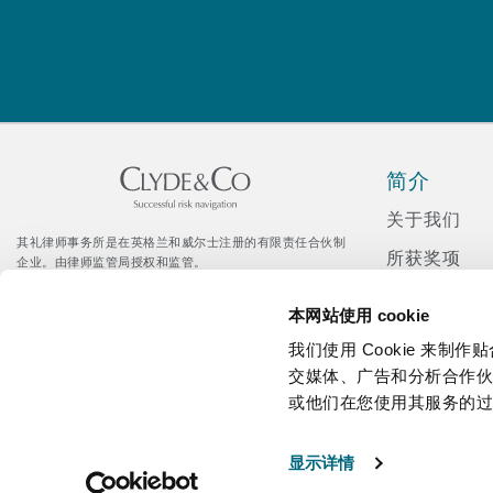
菲尼克斯
马德里
Reinsurance
三藩市
曼彻斯特，新贝利广场2号
Specialty
简介
多伦多
米兰
关于我们
其礼律师事务所是在英格兰和威尔士注册的有限责任合伙制
所获奖项
企业。由律师监管局授权和监管。
© Clyde & Co LLP
温哥华
慕尼克
新闻发布
Citrix 登录入口
本网站使用 cookie
企业社会责
我们使用 Cookie 来
招聘
交媒体、广告和分析合作
华盛顿
纽卡斯尔
或他们在您使用其服务的
媒体资讯
显示详情
巴黎