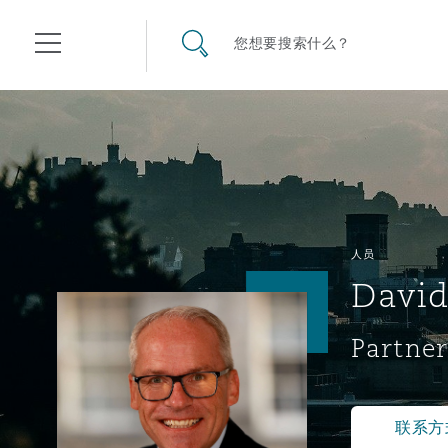
其礼律所事务所
搜寻网站
您想要搜索什么？
目录
航空
气候变化
开罗
曼谷
加拉加斯
阿布扎比
亚特兰大
阿伯丁
Business Jets
商业
Commercial Arbitration
Energy & Natural Resources
Bermuda Form
Construction Disputes
Anti-Bribery & Corruption
人员
David
企业与咨询
Clyde Code
开普敦
北京
墨西哥城
开罗
波士顿
贝尔法斯特
Carrier Liability
公司
Commercial Disputes
Marine
Casualty
环境保护法
Compliance
Partner
争议解决
Clyde & Co Newton - 解锁智能索赔新模式
达累斯萨拉姆
布里斯班
里约热内卢
多哈
卡尔加里
伯明翰
Commerical Dispute Resolu
企业、商业与合规保险
Commercial Litigation
Trade & Commodities
Corporate, Commercial & C
基础设施
External Investigations
Insurance
联系方