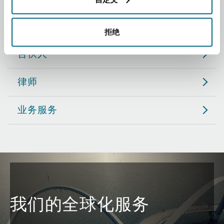
Reinsurance
职务
三藩市
曼彻斯特，新贝利广场2号
拒绝
Specialty
合伙人
多伦多
米兰
律师
业务服务
温哥华
慕尼克
华盛顿
纽卡斯尔
巴黎
我们的全球化服务