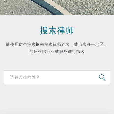
保险和再保险
HR Eco Audit
内罗比 – 联营办公室
香港
圣保罗
吉达
达拉斯
德里
Emergency Response & Crisis
劳动、养老金和移民n
Public Procurement
Fraud & White-Collar Crime
Management
Employers' & Public Liability
搜索律师
项目和建筑工程
吉隆坡 – 联营办公室
利雅得
丹佛
都柏林（圣史蒂芬绿地大厦）
金融
房地产
Internal Investigations
Finance & Leasing
Employment Practices Liabili
请使用这个搜索框来搜索律师姓名，或点击任一地区，
然后根据行业或服务进行筛选
监管法规与调查
墨尔本
堪萨斯城
杜塞尔多夫
知识产权
Professional Services
Fleet Procurement
Energy
新德里 – 联营办公室
拉斯维加斯
爱丁堡
技术、外包与数据
Safety, Security, Health & En
Insurance Coverage
Financial Institutions, Direct
Officers
珀斯
洛杉矶
格拉斯哥（G1大厦）
MRO (Maintenance, Repair & 
Healthcare