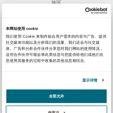
地区
上海
迈阿密
吉尔福德
Non-Contentious Commercial
Insurance Coverage
非洲
新加坡
蒙特利尔
汉堡
本网站使用 cookie
Regulatory
Marine
我们使用 Cookie 来制作贴合用户需求的内容与广告、提供
亚太地区
社交媒体功能以及分析我们的流量。我们还会与社交媒
悉尼
新泽西
利兹
体、广告和分析合作伙伴分享您对我们网站的使用情况，
Satellite & Space
拉丁美洲
这些合作伙伴可能会将此类信息与您提供给他们或他们在
Political Risk & Trade Credit
您使用其服务的过程中收集的其他信息相结合。
中东
乌兰巴托 – 联营办公室
纽约
利物浦
Product Liability & Recall
北美洲
显示详情
奥兰治县
伦敦
英国和欧洲
全部允许
Property
菲尼克斯
马德里
自定义