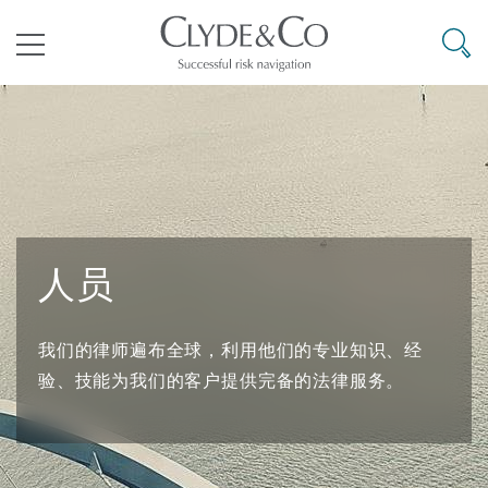
其礼律所事务所
搜寻
目录
航空
气候变化
开罗
曼谷
加拉加斯
阿布扎比
亚特兰大
阿伯丁
Business Jets
商业
Commercial Arbitration
Energy & Natural Resources
Bermuda Form
Construction Disputes
Anti-Bribery & Corruption
人员
企业与咨询
Clyde Code
开普敦
北京
墨西哥城
开罗
波士顿
贝尔法斯特
Carrier Liability
公司
Commercial Disputes
Marine
Casualty
环境保护法
Compliance
我们的律师遍布全球，利用他们的专业知识、经
争议解决
Clyde & Co Newton - 解锁智能索赔新模式
达累斯萨拉姆
布里斯班
里约热内卢
多哈
卡尔加里
伯明翰
Commerical Dispute Resoluti
企业、商业与合规保险
Commercial Litigation
Trade & Commodities
Corporate, Commercial & Co
基础设施
External Investigations
验、技能为我们的客户提供完备的法律服务。
Insurance
能源、海洋与贸易
争议融资
约翰内斯堡
重庆
圣地亚哥 – 联营办公室
迪拜
芝加哥
布里斯托尔
Debt Recovery
数据保护与隐私权
PPP/PFI
Financial Services
Cyber Risk