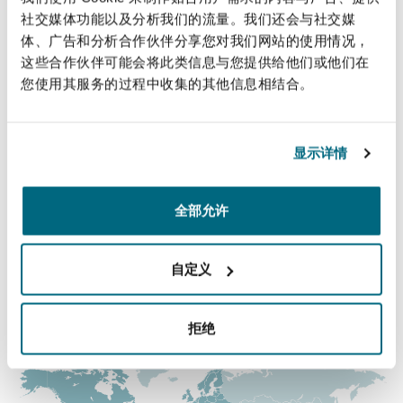
法律解析
上海
迈阿密
吉尔福德
社交媒体功能以及分析我们的流量。我们还会与社交媒
直线
Non-Contentious Commercial
体、广告和分析合作伙伴分享您对我们网站的使用情况，
Insurance Coverage
这些合作伙伴可能会将此类信息与您提供给他们或他们在
+44 (0) 20 7876 4215
您使用其服务的过程中收集的其他信息相结合。
新加坡
蒙特利尔
汉堡
charles.urquhart@clydeco.com
Regulatory
Marine
主要办公室
显示详情
悉尼
新泽西
利兹
Satellite & Space
伦敦，圣伯托尔夫大厦
Political Risk & Trade Credit
全部允许
+44 (0) 20 7876 5000
乌兰巴托 – 联营办公室
纽约
利物浦
+44 (0) 20 7876 5111
自定义
Product Liability & Recall
涵盖的办公室和地区
奥兰治县
伦敦
拒绝
Property
菲尼克斯
马德里