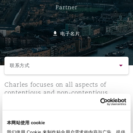
Partner
保险和再保险
HR Eco Audit
内罗比 – 联营办公室
香港
圣保罗
吉达
达拉斯
德里
Emergency Response & Crisis
劳动、养老金和移民n
Public Procurement
Fraud & White-Collar Crime
Management
Employers' & Public Liability
电子名片
项目和建筑工程
吉隆坡 – 联营办公室
利雅得
丹佛
都柏林（圣史蒂芬绿地大厦）
金融
房地产
Internal Investigations
Finance & Leasing
Employment Practices Liabili
选择所需部分
监管法规与调查
墨尔本
堪萨斯城
杜塞尔多夫
知识产权
Professional Services
联系方式
Fleet Procurement
Energy
联系方式
Charles focuses on all aspects of
新德里 – 联营办公室
拉斯维加斯
爱丁堡
技术、外包与数据
Safety, Security, Health & En
contentious and non-contentious
Insurance Coverage
Financial Institutions, Direct
employment law and is described as
简介与经验
Officers
"highly responsive, commercially
珀斯
洛杉矶
格拉斯哥（G1大厦）
aware and insightful" (HR Director of a
业务领域
MRO (Maintenance, Repair & 
本网站使用 cookie
large insurance broker).
Healthcare
我们使用 Cookie 来制作贴合用户需求的内容与广告、提供