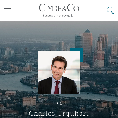
其礼律所事务所
搜寻
目录
航空
气候变化
开罗
曼谷
加拉加斯
阿布扎比
亚特兰大
阿伯丁
Business Jets
商业
Commercial Arbitration
Energy & Natural Resources
Bermuda Form
Construction Disputes
Anti-Bribery & Corruption
企业与咨询
Clyde Code
开普敦
北京
墨西哥城
开罗
波士顿
贝尔法斯特
Carrier Liability
公司
Commercial Disputes
Marine
Casualty
环境保护法
Compliance
争议解决
Clyde & Co Newton - 解锁智能索赔新模式
达累斯萨拉姆
布里斯班
里约热内卢
多哈
卡尔加里
伯明翰
Commerical Dispute Resoluti
企业、商业与合规保险
Commercial Litigation
Trade & Commodities
Corporate, Commercial & Co
基础设施
External Investigations
Insurance
人员
能源、海洋与贸易
争议融资
约翰内斯堡
重庆
圣地亚哥 – 联营办公室
迪拜
芝加哥
布里斯托尔
Debt Recovery
数据保护与隐私权
PPP/PFI
Financial Services
Charles Urquhart
Cyber Risk