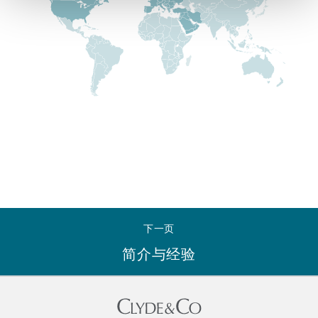
Reinsurance
三藩市
曼彻斯特，新贝利广场2号
Specialty
多伦多
米兰
温哥华
慕尼克
华盛顿
纽卡斯尔
下一页
简介与经验
巴黎