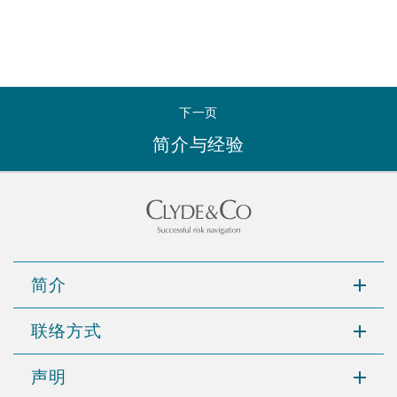
Reinsurance
三藩市
曼彻斯特，新贝利广场2号
Specialty
下一页
多伦多
米兰
简介与经验
温哥华
慕尼克
华盛顿
纽卡斯尔
简介
联络方式
巴黎
声明