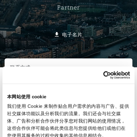
Partner
保险和再保险
HR Eco Audit
内罗比 – 联营办公室
香港
圣保罗
吉达
达拉斯
德里
Emergency Response & Crisis
劳动、养老金和移民n
Public Procurement
Fraud & White-Collar Crime
Management
Employers' & Public Liability
电子名片
项目和建筑工程
吉隆坡 – 联营办公室
利雅得
丹佛
都柏林（圣史蒂芬绿地大厦）
金融
房地产
Internal Investigations
Finance & Leasing
Employment Practices Liabili
选择所需部分
监管法规与调查
墨尔本
堪萨斯城
杜塞尔多夫
知识产权
Professional Services
联系方式
Fleet Procurement
Energy
联系方式
新德里 – 联营办公室
拉斯维加斯
爱丁堡
技术、外包与数据
Safety, Security, Health & En
本网站使用 cookie
直线
Insurance Coverage
Financial Institutions, Direct
简介与经验
Officers
我们使用 Cookie 来制作贴合用户需求的内容与广告、提供
simon.verenicoll@clydeco.com
社交媒体功能以及分析我们的流量。我们还会与社交媒
珀斯
洛杉矶
格拉斯哥（G1大厦）
体、广告和分析合作伙伴分享您对我们网站的使用情况，
业务领域
MRO (Maintenance, Repair & 
这些合作伙伴可能会将此类信息与您提供给他们或他们在
主要办公室
Healthcare
您使用其服务的过程中收集的其他信息相结合。