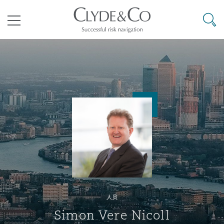
其礼律所事务所
搜寻
目录
航空
气候变化
开罗
曼谷
加拉加斯
阿布扎比
亚特兰大
阿伯丁
Business Jets
商业
Commercial Arbitration
Energy & Natural Resources
Bermuda Form
Construction Disputes
Anti-Bribery & Corruption
企业与咨询
Clyde Code
开普敦
北京
墨西哥城
开罗
波士顿
贝尔法斯特
Carrier Liability
公司
Commercial Disputes
Marine
Casualty
环境保护法
Compliance
争议解决
Clyde & Co Newton - 解锁智能索赔新模式
达累斯萨拉姆
布里斯班
里约热内卢
多哈
卡尔加里
伯明翰
Commerical Dispute Resoluti
企业、商业与合规保险
Commercial Litigation
Trade & Commodities
Corporate, Commercial & Co
基础设施
External Investigations
Insurance
人员
能源、海洋与贸易
争议融资
约翰内斯堡
重庆
圣地亚哥 – 联营办公室
迪拜
芝加哥
布里斯托尔
Debt Recovery
数据保护与隐私权
PPP/PFI
Financial Services
Simon Vere Nicoll
Cyber Risk