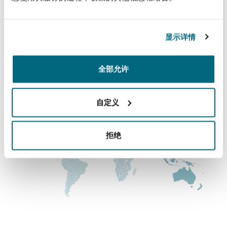
法律解析
伦敦，圣伯托尔夫大厦
上海
迈阿密
吉尔福德
Non-Contentious Commercial
+44 (0) 20 7876 5000
Insurance Coverage
显示详情
新加坡
蒙特利尔
汉堡
+44 (0) 20 7876 5111
Regulatory
全部允许
Marine
涵盖的办公室和地区
悉尼
新泽西
利兹
Satellite & Space
自定义
Political Risk & Trade Credit
乌兰巴托 – 联营办公室
纽约
利物浦
拒绝
Product Liability & Recall
奥兰治县
伦敦
Property
菲尼克斯
马德里