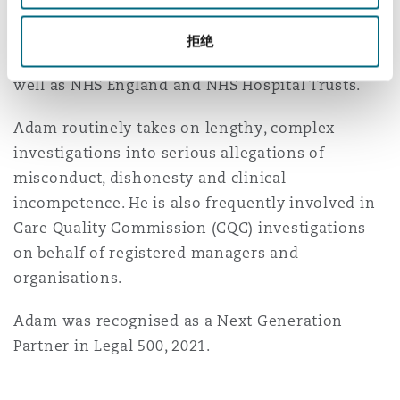
Council (NMC), General Optical Council (GOC),
Reinsurance
General Pharmaceutical Council (GPhC) and
拒绝
三藩市
曼彻斯特，新贝利广场2号
Health and Care Professions Council, (HCPC) as
well as NHS England and NHS Hospital Trusts.
Specialty
多伦多
米兰
Adam routinely takes on lengthy, complex
investigations into serious allegations of
misconduct, dishonesty and clinical
温哥华
慕尼克
incompetence. He is also frequently involved in
Care Quality Commission (CQC) investigations
on behalf of registered managers and
华盛顿
纽卡斯尔
organisations.
Adam was recognised as a Next Generation
巴黎
Partner in Legal 500, 2021.