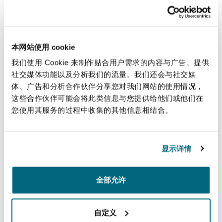
法律解析
上海
迈阿密
吉尔福德
involving gross negligence manslaughter,
Non-Contentious Commercial
neglect, medicines act offences, sexual assault,
Insurance Coverage
common assault, fraud against the NHS, racially
本网站使用 cookie
新加坡
蒙特利尔
汉堡
motivated public order offences, perverting the
Regulatory
我们使用 Cookie 来制作贴合用户需求的内容与广告、提供
course of justice and indecent images of
Marine
社交媒体功能以及分析我们的流量。我们还会与社交媒
children. He also routinely advises clients in
体、广告和分析合作伙伴分享您对我们网站的使用情况，
悉尼
新泽西
利兹
relation to DBS matters, following the closure of
这些合作伙伴可能会将此类信息与您提供给他们或他们在
Satellite & Space
criminal and regulatory investigations.
Political Risk & Trade Credit
您使用其服务的过程中收集的其他信息相结合。
乌兰巴托 – 联营办公室
纽约
利物浦
Adam acts for healthcare professionals—and
businesses—in regulatory, disciplinary, inquest
显示详情
Product Liability & Recall
and criminal matters.
奥兰治县
伦敦
全部允许
His regulatory cases frequently bring him before
Property
the General Medical Council (GMC), General
菲尼克斯
马德里
自定义
Dental Council (GDC), Nursing and Midwifery