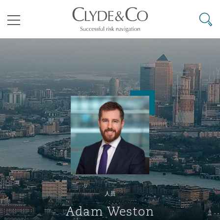
其礼律所事务所
搜寻
目录
航空
气候变化
开罗
曼谷
加拉加斯
阿布扎比
亚特兰大
阿伯丁
Business Jets
商业
Commercial Arbitration
Energy & Natural Resources
Bermuda Form
Construction Disputes
Anti-Bribery & Corruption
企业与咨询
Clyde Code
开普敦
北京
墨西哥城
开罗
波士顿
贝尔法斯特
Carrier Liability
公司
Commercial Disputes
Marine
Casualty
环境保护法
Compliance
争议解决
Clyde & Co Newton - 解锁智能索赔新模式
达累斯萨拉姆
布里斯班
里约热内卢
多哈
卡尔加里
伯明翰
Commerical Dispute Resoluti
企业、商业与合规保险
Commercial Litigation
Trade & Commodities
Corporate, Commercial & Co
基础设施
External Investigations
Insurance
人员
能源、海洋与贸易
争议融资
约翰内斯堡
重庆
圣地亚哥 – 联营办公室
迪拜
芝加哥
布里斯托尔
Debt Recovery
数据保护与隐私权
PPP/PFI
Financial Services
Adam Weston
Cyber Risk