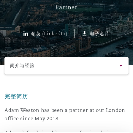
Partner
保险和再保险
HR Eco Audit
内罗比 – 联营办公室
香港
圣保罗
吉达
达拉斯
德里
Emergency Response & Crisis
劳动、养老金和移民n
Public Procurement
Fraud & White-Collar Crime
Management
Employers' & Public Liability
领英 (LinkedIn)
电子名片
项目和建筑工程
吉隆坡 – 联营办公室
利雅得
丹佛
都柏林（圣史蒂芬绿地大厦）
金融
房地产
Internal Investigations
Finance & Leasing
Employment Practices Liabili
选择所需部分
监管法规与调查
墨尔本
堪萨斯城
杜塞尔多夫
知识产权
Professional Services
简介与经验
Fleet Procurement
Energy
联系方式
新德里 – 联营办公室
拉斯维加斯
爱丁堡
技术、外包与数据
Safety, Security, Health & En
Insurance Coverage
Financial Institutions, Direct
完整简历
简介与经验
Officers
Adam Weston has been a partner at our London
珀斯
洛杉矶
格拉斯哥（G1大厦）
office since May 2018.
业务领域
MRO (Maintenance, Repair & 
Healthcare
Adam defends healthcare professionals in cases