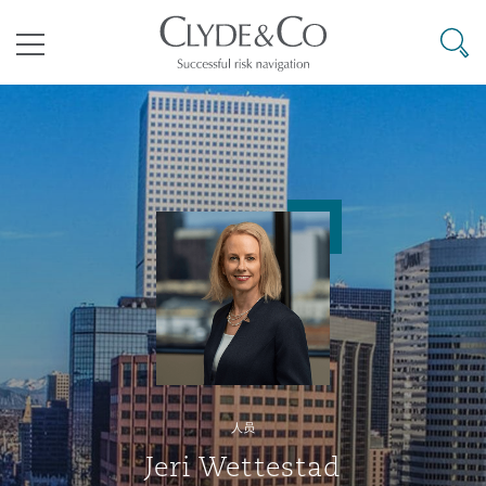
其礼律所事务所
搜寻
目录
航空
气候变化
开罗
曼谷
加拉加斯
阿布扎比
亚特兰大
阿伯丁
Business Jets
商业
Commercial Arbitration
Energy & Natural Resources
Bermuda Form
Construction Disputes
Anti-Bribery & Corruption
企业与咨询
Clyde Code
开普敦
北京
墨西哥城
开罗
波士顿
贝尔法斯特
Carrier Liability
公司
Commercial Disputes
Marine
Casualty
环境保护法
Compliance
争议解决
Clyde & Co Newton - 解锁智能索赔新模式
达累斯萨拉姆
布里斯班
里约热内卢
多哈
卡尔加里
伯明翰
Commerical Dispute Resoluti
企业、商业与合规保险
Commercial Litigation
Trade & Commodities
Corporate, Commercial & Co
基础设施
External Investigations
Insurance
人员
能源、海洋与贸易
争议融资
约翰内斯堡
重庆
圣地亚哥 – 联营办公室
迪拜
芝加哥
布里斯托尔
Debt Recovery
数据保护与隐私权
PPP/PFI
Financial Services
Jeri Wettestad
Cyber Risk