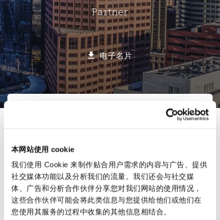
Partner
保险和再保险
HR Eco Audit
内罗比 – 联营办公室
香港
圣保罗
吉达
达拉斯
德里
Emergency Response & Crisis
劳动、养老金和移民n
Public Procurement
Fraud & White-Collar Crime
Management
Employers' & Public Liability
电子名片
项目和建筑工程
吉隆坡 – 联营办公室
利雅得
丹佛
都柏林（圣史蒂芬绿地大厦）
金融
房地产
Internal Investigations
Finance & Leasing
Employment Practices Liabili
选择所需部分
监管法规与调查
墨尔本
堪萨斯城
杜塞尔多夫
知识产权
Professional Services
联系方式
Fleet Procurement
Energy
联系方式
新德里 – 联营办公室
拉斯维加斯
爱丁堡
技术、外包与数据
Safety, Security, Health & En
本网站使用 cookie
直线
Insurance Coverage
Financial Institutions, Direct
我们使用 Cookie 来制作贴合用户需求的内容与广告、提供
简介与经验
Officers
社交媒体功能以及分析我们的流量。我们还会与社交媒
+1 303 301 8958
珀斯
洛杉矶
格拉斯哥（G1大厦）
体、广告和分析合作伙伴分享您对我们网站的使用情况，
jeri.wettestad@clydeco.us
业务领域
MRO (Maintenance, Repair & 
这些合作伙伴可能会将此类信息与您提供给他们或他们在
Healthcare
您使用其服务的过程中收集的其他信息相结合。