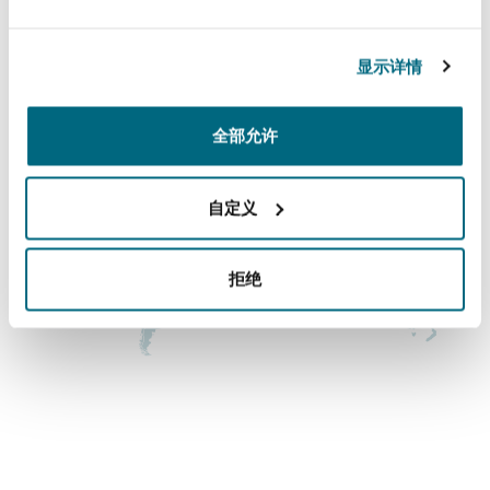
主要办公室
法律解析
上海
迈阿密
吉尔福德
Non-Contentious Commercial
丹佛
Insurance Coverage
显示详情
涵盖的办公室和地区
新加坡
蒙特利尔
汉堡
Regulatory
全部允许
Marine
悉尼
新泽西
利兹
自定义
Satellite & Space
Political Risk & Trade Credit
拒绝
乌兰巴托 – 联营办公室
纽约
利物浦
Product Liability & Recall
奥兰治县
伦敦
Property
菲尼克斯
马德里