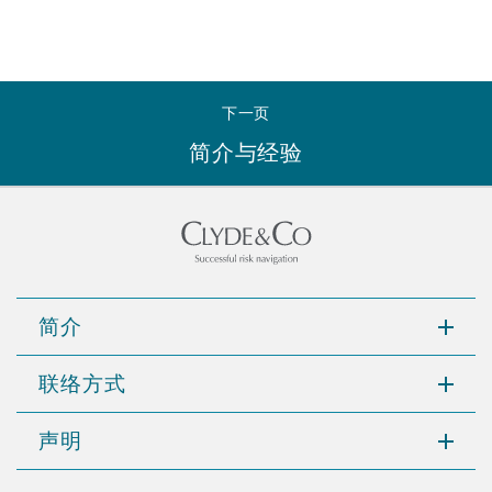
Reinsurance
三藩市
曼彻斯特，新贝利广场2号
Specialty
下一页
简介与经验
多伦多
米兰
温哥华
慕尼克
简介
华盛顿
纽卡斯尔
联络方式
巴黎
声明