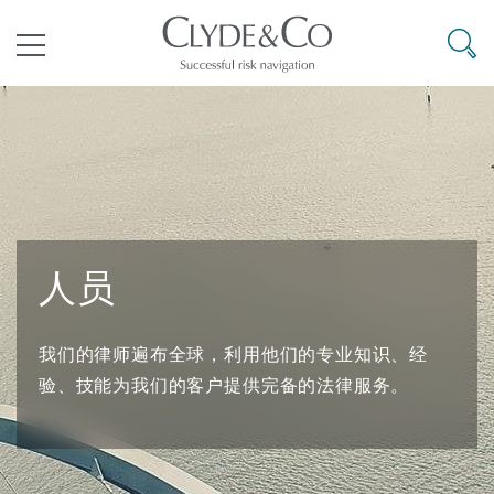
其礼律所事务所
搜寻
目录
航空
气候变化
开罗
曼谷
加拉加斯
阿布扎比
亚特兰大
阿伯丁
Business Jets
商业
Commercial Arbitration
Energy & Natural Resources
Bermuda Form
Construction Disputes
Anti-Bribery & Corruption
人员
企业与咨询
Clyde Code
开普敦
北京
墨西哥城
开罗
波士顿
贝尔法斯特
Carrier Liability
公司
Commercial Disputes
Marine
Casualty
环境保护法
Compliance
我们的律师遍布全球，利用他们的专业知识、经
争议解决
Clyde & Co Newton - 解锁智能索赔新模式
达累斯萨拉姆
布里斯班
里约热内卢
多哈
卡尔加里
伯明翰
Commerical Dispute Resoluti
企业、商业与合规保险
Commercial Litigation
Trade & Commodities
Corporate, Commercial & Co
基础设施
External Investigations
验、技能为我们的客户提供完备的法律服务。
Insurance
能源、海洋与贸易
争议融资
约翰内斯堡
重庆
圣地亚哥 – 联营办公室
迪拜
芝加哥
布里斯托尔
Debt Recovery
数据保护与隐私权
PPP/PFI
Financial Services
Cyber Risk