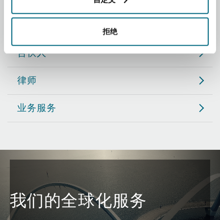
Reinsurance
职务
三藩市
曼彻斯特，新贝利广场2号
拒绝
Specialty
合伙人
多伦多
米兰
律师
业务服务
温哥华
慕尼克
华盛顿
纽卡斯尔
巴黎
我们的全球化服务