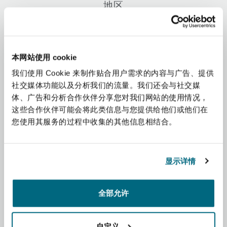
地区
上海
迈阿密
吉尔福德
Non-Contentious Commercial
Insurance Coverage
非洲
新加坡
蒙特利尔
汉堡
本网站使用 cookie
Regulatory
Marine
我们使用 Cookie 来制作贴合用户需求的内容与广告、提供
亚太地区
社交媒体功能以及分析我们的流量。我们还会与社交媒
悉尼
新泽西
利兹
体、广告和分析合作伙伴分享您对我们网站的使用情况，
Satellite & Space
拉丁美洲
这些合作伙伴可能会将此类信息与您提供给他们或他们在
Political Risk & Trade Credit
您使用其服务的过程中收集的其他信息相结合。
中东
乌兰巴托 – 联营办公室
纽约
利物浦
Product Liability & Recall
北美洲
显示详情
奥兰治县
伦敦
英国和欧洲
全部允许
Property
菲尼克斯
马德里
自定义