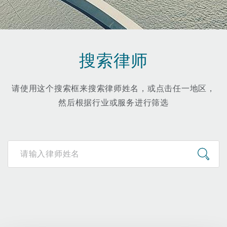
保险和再保险
HR Eco Audit
内罗比 – 联营办公室
香港
圣保罗
吉达
达拉斯
德里
Emergency Response & Crisis
劳动、养老金和移民n
Public Procurement
Fraud & White-Collar Crime
Management
Employers' & Public Liability
搜索律师
项目和建筑工程
吉隆坡 – 联营办公室
利雅得
丹佛
都柏林（圣史蒂芬绿地大厦）
金融
房地产
Internal Investigations
Finance & Leasing
Employment Practices Liabili
请使用这个搜索框来搜索律师姓名，或点击任一地区，
然后根据行业或服务进行筛选
监管法规与调查
墨尔本
堪萨斯城
杜塞尔多夫
知识产权
Professional Services
Fleet Procurement
Energy
新德里 – 联营办公室
拉斯维加斯
爱丁堡
技术、外包与数据
Safety, Security, Health & En
Insurance Coverage
Financial Institutions, Direct
Officers
珀斯
洛杉矶
格拉斯哥（G1大厦）
MRO (Maintenance, Repair & 
Healthcare