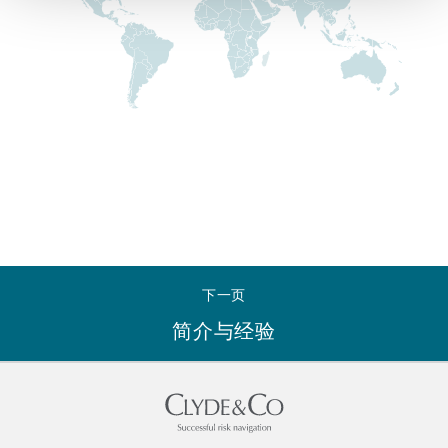
Reinsurance
三藩市
曼彻斯特，新贝利广场2号
Specialty
多伦多
米兰
温哥华
慕尼克
下一页
华盛顿
纽卡斯尔
简介与经验
巴黎