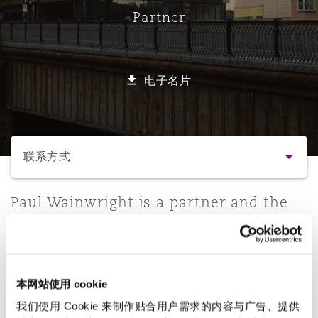
Partner
保险和再保险
HR Eco Audit
内罗比 – 联营办公室
香港
圣保罗
吉达
达拉斯
德里
Emergency Response & Crisis
劳动、养老金和移民n
Public Procurement
Fraud & White-Collar Crime
Management
Employers' & Public Liability
电子名片
项目和建筑工程
吉隆坡 – 联营办公室
利雅得
丹佛
都柏林（圣史蒂芬绿地大厦）
金融
房地产
Internal Investigations
Finance & Leasing
Employment Practices Liabili
选择所需部分
监管法规与调查
墨尔本
堪萨斯城
杜塞尔多夫
知识产权
Professional Services
联系方式
Fleet Procurement
Energy
联系方式
Paul Wainwright is a partner and the
新德里 – 联营办公室
拉斯维加斯
爱丁堡
技术、外包与数据
Safety, Security, Health & En
head of our costs practice group. He is
Insurance Coverage
Financial Institutions, Direct
responsible for delivering all costs
简介与经验
Officers
solutions and leads a team of 40
珀斯
洛杉矶
格拉斯哥（G1大厦）
specialists.
本网站使用 cookie
业务领域
MRO (Maintenance, Repair & 
Healthcare
我们使用 Cookie 来制作贴合用户需求的内容与广告、提供