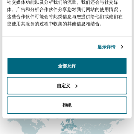
直线
社交媒体功能以及分析我们的流量。我们还会与社交媒
法律解析
上海
迈阿密
吉尔福德
体、广告和分析合作伙伴分享您对我们网站的使用情况，
Non-Contentious Commercial
+44 161 838 6765
这些合作伙伴可能会将此类信息与您提供给他们或他们在
Insurance Coverage
您使用其服务的过程中收集的其他信息相结合。
paul.wainwright@clydeco.com
新加坡
蒙特利尔
汉堡
Regulatory
Marine
主要办公室
显示详情
悉尼
新泽西
利兹
曼彻斯特（新贝利广场2号）
Satellite & Space
全部允许
+44 161 236 2002
Political Risk & Trade Credit
乌兰巴托 – 联营办公室
纽约
利物浦
+44 161 832 7956
自定义
Product Liability & Recall
涵盖的办公室和地区
奥兰治县
伦敦
拒绝
Property
菲尼克斯
马德里