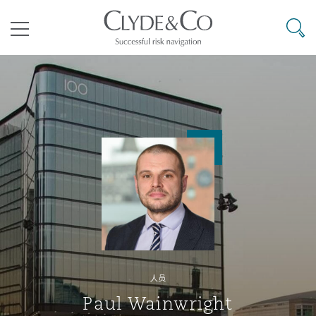
其礼律所事务所
搜寻
目录
航空
气候变化
开罗
曼谷
加拉加斯
阿布扎比
亚特兰大
阿伯丁
Business Jets
商业
Commercial Arbitration
Energy & Natural Resources
Bermuda Form
Construction Disputes
Anti-Bribery & Corruption
企业与咨询
Clyde Code
开普敦
北京
墨西哥城
开罗
波士顿
贝尔法斯特
Carrier Liability
公司
Commercial Disputes
Marine
Casualty
环境保护法
Compliance
争议解决
Clyde & Co Newton - 解锁智能索赔新模式
达累斯萨拉姆
布里斯班
里约热内卢
多哈
卡尔加里
伯明翰
Commerical Dispute Resoluti
企业、商业与合规保险
Commercial Litigation
Trade & Commodities
Corporate, Commercial & Co
基础设施
External Investigations
Insurance
人员
能源、海洋与贸易
争议融资
约翰内斯堡
重庆
圣地亚哥 – 联营办公室
迪拜
芝加哥
布里斯托尔
Debt Recovery
数据保护与隐私权
PPP/PFI
Financial Services
Paul Wainwright
Cyber Risk