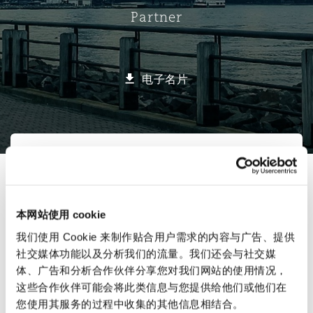
Partner
保险和再保险
HR Eco Audit
内罗比 – 联营办公室
香港
圣保罗
吉达
达拉斯
德里
Emergency Response & Crisis
劳动、养老金和移民n
Public Procurement
Fraud & White-Collar Crime
Management
Employers' & Public Liability
电子名片
项目和建筑工程
吉隆坡 – 联营办公室
利雅得
丹佛
都柏林（圣史蒂芬绿地大厦）
金融
房地产
Internal Investigations
Finance & Leasing
Employment Practices Liabili
选择所需部分
监管法规与调查
墨尔本
堪萨斯城
杜塞尔多夫
知识产权
Professional Services
业务领域
Fleet Procurement
Energy
联系方式
新德里 – 联营办公室
拉斯维加斯
爱丁堡
技术、外包与数据
Safety, Security, Health & En
本网站使用 cookie
行业
Insurance Coverage
Financial Institutions, Direct
我们使用 Cookie 来制作贴合用户需求的内容与广告、提供
简介与经验
Officers
保险和再保险
社交媒体功能以及分析我们的流量。我们还会与社交媒
珀斯
洛杉矶
格拉斯哥（G1大厦）
体、广告和分析合作伙伴分享您对我们网站的使用情况，
业务领域
MRO (Maintenance, Repair & 
这些合作伙伴可能会将此类信息与您提供给他们或他们在
Healthcare
您使用其服务的过程中收集的其他信息相结合。