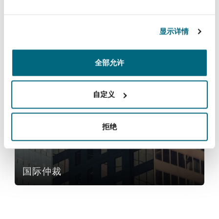
法律解析
上海
迈阿密
吉尔福德
Non-Contentious Commercial
Insurance Coverage
保险和再保险
显示详情
新加坡
蒙特利尔
汉堡
Regulatory
全部允许
Marine
服务
悉尼
新泽西
利兹
自定义
国际仲裁
Satellite & Space
Political Risk & Trade Credit
拒绝
乌兰巴托 – 联营办公室
纽约
利物浦
Product Liability & Recall
奥兰治县
伦敦
国际仲裁
Property
菲尼克斯
马德里