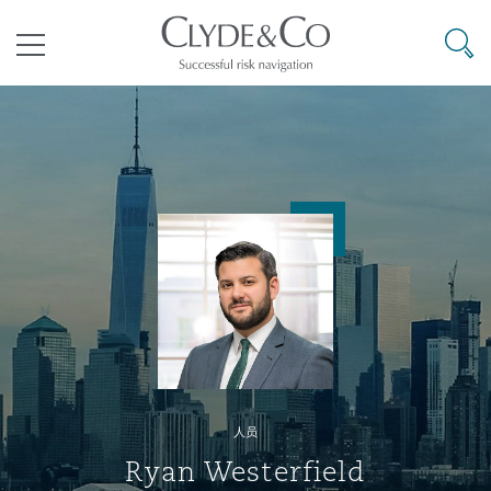
其礼律所事务所
搜寻
目录
航空
气候变化
开罗
曼谷
加拉加斯
阿布扎比
亚特兰大
阿伯丁
Business Jets
商业
Commercial Arbitration
Energy & Natural Resources
Bermuda Form
Construction Disputes
Anti-Bribery & Corruption
企业与咨询
Clyde Code
开普敦
北京
墨西哥城
开罗
波士顿
贝尔法斯特
Carrier Liability
公司
Commercial Disputes
Marine
Casualty
环境保护法
Compliance
争议解决
Clyde & Co Newton - 解锁智能索赔新模式
达累斯萨拉姆
布里斯班
里约热内卢
多哈
卡尔加里
伯明翰
Commerical Dispute Resoluti
企业、商业与合规保险
Commercial Litigation
Trade & Commodities
Corporate, Commercial & Co
基础设施
External Investigations
Insurance
人员
能源、海洋与贸易
争议融资
约翰内斯堡
重庆
圣地亚哥 – 联营办公室
迪拜
芝加哥
布里斯托尔
Debt Recovery
数据保护与隐私权
PPP/PFI
Financial Services
Ryan Westerfield
Cyber Risk