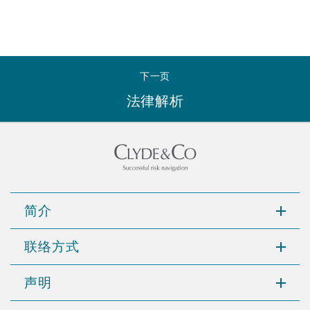
Reinsurance
三藩市
曼彻斯特，新贝利广场2号
Specialty
下一页
多伦多
米兰
法律解析
温哥华
慕尼克
简介
华盛顿
纽卡斯尔
联络方式
巴黎
声明