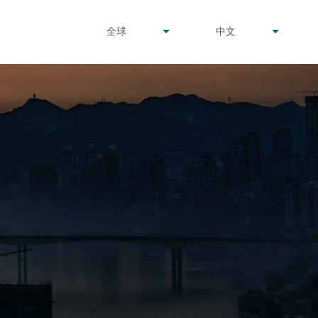
undefined
undefined
全球
中文
▾
▾