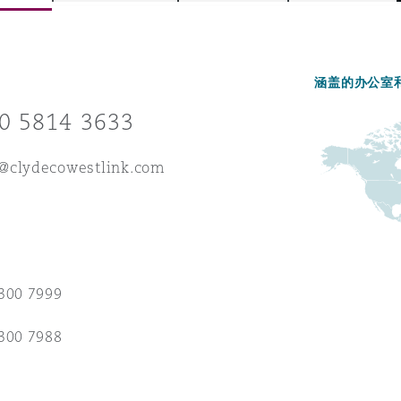
涵盖的办公室
is
y
0 5814 3633
@clydecowestlink.com
ity
300 7999
Environment
tors &
300 7988