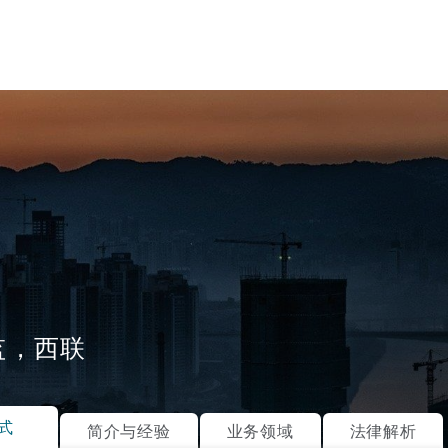
监，西联
tion
ompliance
式
简介与经验
业务领域
法律解析