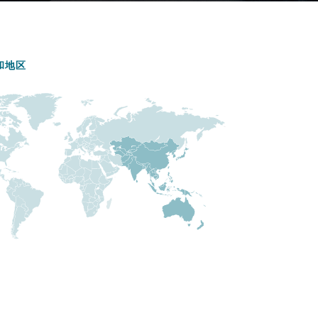
和地区
目
录
搜寻