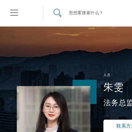
其礼律所事务所
搜寻网站
您想要搜索什么？
目录
航空
气候变化
开罗
曼谷
加拉加斯
阿布扎比
亚特兰大
阿伯丁
Business Jets
商业
Commercial Arbitration
Energy & Natural Resources
Bermuda Form
Construction Disputes
Anti-Bribery & Corruption
人员
朱雯
企业与咨询
Clyde Code
开普敦
北京
墨西哥城
开罗
波士顿
贝尔法斯特
Carrier Liability
公司
Commercial Disputes
Marine
Casualty
环境保护法
Compliance
法务总
争议解决
Clyde & Co Newton - 解锁智能索赔新模式
达累斯萨拉姆
布里斯班
里约热内卢
多哈
卡尔加里
伯明翰
Commerical Dispute Resolu
企业、商业与合规保险
Commercial Litigation
Trade & Commodities
Corporate, Commercial & C
基础设施
External Investigations
Insurance
联系方