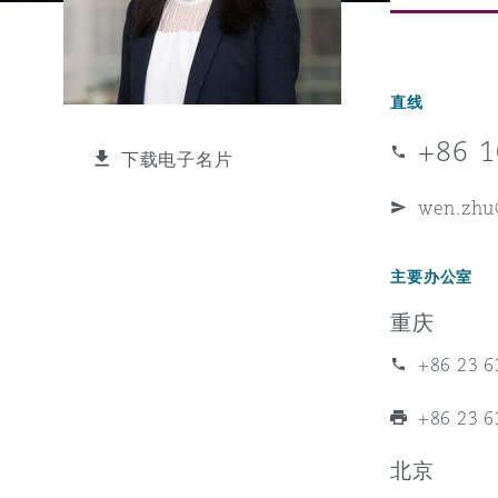
能源、海洋与贸易
争议融资
约翰内斯堡
重庆
圣地亚哥 – 联营办公室
迪拜
芝加哥
布里斯托尔
Debt Recovery
数据保护与隐私权
PPP/PFI
Financial Services
Cyber Risk
直线
保险和再保险
HR Eco Audit
内罗比 – 联营办公室
香港
圣保罗
吉达
达拉斯
德里
Emergency Response & Cris
劳动、养老金和移民n
Public Procurement
Fraud & White-Collar Crime
Management
Employers' & Public Liabilit
+86 1
下载电子名片
项目和建筑工程
吉隆坡 – 联营办公室
利雅得
丹佛
都柏林（圣史蒂芬绿地大厦）
金融
房地产
Internal Investigations
wen.zhu
Finance & Leasing
Employment Practices Liabil
主要办公室
监管法规与调查
墨尔本
堪萨斯城
杜塞尔多夫
知识产权
Professional Services
Fleet Procurement
Energy
重庆
+86 23 6
新德里 – 联营办公室
拉斯维加斯
爱丁堡
技术、外包与数据
Safety, Security, Health & 
Insurance Coverage
Financial Institutions, Direc
+86 23 6
Officers
北京
珀斯
洛杉矶
格拉斯哥（G1大厦）