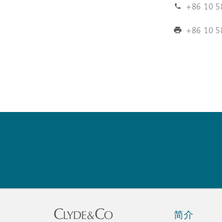
MRO (Maintenance, Repair &
+86 10 5
Healthcare
上海
迈阿密
吉尔福德
+86 10 5
Non-Contentious Commercia
Insurance Coverage
新加坡
蒙特利尔
汉堡
Regulatory
Marine
悉尼
新泽西
利兹
Satellite & Space
Political Risk & Trade Credit
乌兰巴托 – 联营办公室
纽约
利物浦
Product Liability & Recall
奥兰治县
伦敦
简介
Property