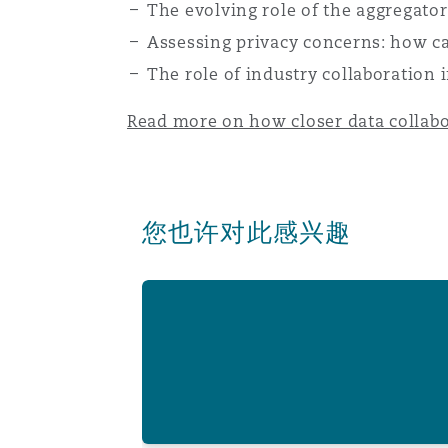
MRO (Maintenance, Repair &
The evolving role of the aggregator
Healthcare
Assessing privacy concerns: how can
上海
迈阿密
吉尔福德
The role of industry collaboration i
Non-Contentious Commercia
Insurance Coverage
Read more on how closer data collabor
新加坡
蒙特利尔
汉堡
Regulatory
Marine
悉尼
新泽西
利兹
您也许对此感兴趣
Satellite & Space
Political Risk & Trade Credit
Deter(mining) causation in South Africa
乌兰巴托 – 联营办公室
纽约
利物浦
Product Liability & Recall
奥兰治县
伦敦
Property