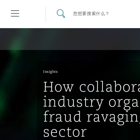
其礼律所事务所
搜寻网站
您想要搜索什么？
目录
航空
气候变化
开罗
曼谷
加拉加斯
阿布扎比
亚特兰大
阿伯丁
Business Jets
商业
Commercial Arbitration
Energy & Natural Resources
Bermuda Form
Construction Disputes
Anti-Bribery & Corruption
Insights
How collabor
企业与咨询
Clyde Code
开普敦
北京
墨西哥城
开罗
波士顿
贝尔法斯特
Carrier Liability
公司
Commercial Disputes
Marine
Casualty
环境保护法
Compliance
industry org
fraud ravagin
争议解决
Clyde & Co Newton - 解锁智能索赔新模式
达累斯萨拉姆
布里斯班
里约热内卢
多哈
卡尔加里
伯明翰
Commerical Dispute Resolu
企业、商业与合规保险
Commercial Litigation
Trade & Commodities
Corporate, Commercial & C
基础设施
External Investigations
sector
Insurance