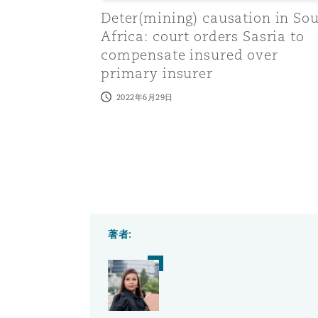
菲尼克斯
马德里
Deter(mining) causation in So
Africa: court orders Sasria to
Reinsurance
compensate insured over
primary insurer
三藩市
曼彻斯特，新贝利广场2号
2022年6月29日
Specialty
多伦多
米兰
温哥华
慕尼克
著者:
华盛顿
纽卡斯尔
巴黎