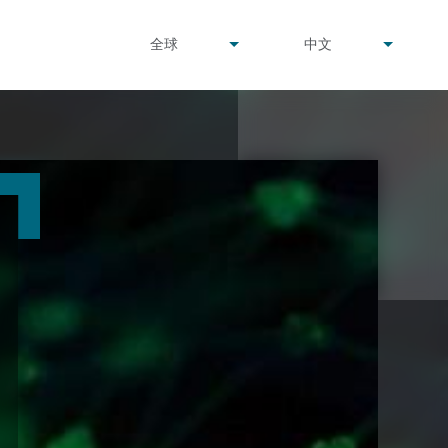
undefined
undefined
全球
中文
▾
▾