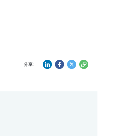
LinkedIn
Facebook
Twitter
复制
分享: