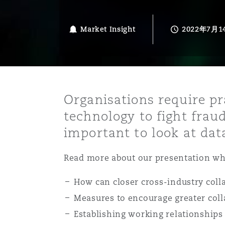
能源、海洋与贸易
争议融资
约翰内斯堡
重庆
圣地亚哥 – 联营办公室
迪拜
芝加哥
布里斯托尔
Debt Recovery
数据保护与隐私权
PPP/PFI
Financial Services
Cyber Risk
Market Insight
2022年7月1
保险和再保险
HR Eco Audit
内罗比 – 联营办公室
香港
圣保罗
吉达
达拉斯
德里
Emergency Response & Cris
劳动、养老金和移民n
Public Procurement
Fraud & White-Collar Crime
Management
Employers' & Public Liabilit
项目和建筑工程
吉隆坡 – 联营办公室
利雅得
丹佛
都柏林（圣史蒂芬绿地大厦）
金融
房地产
Internal Investigations
Organisations require p
Finance & Leasing
Employment Practices Liabil
technology to fight fraud
important to look at dat
监管法规与调查
墨尔本
堪萨斯城
杜塞尔多夫
知识产权
Professional Services
Fleet Procurement
Energy
Read more about our presentation whi
新德里 – 联营办公室
拉斯维加斯
爱丁堡
技术、外包与数据
Safety, Security, Health & 
How can closer cross-industry colla
Insurance Coverage
Financial Institutions, Direc
Officers
Measures to encourage greater coll
珀斯
洛杉矶
格拉斯哥（G1大厦）
Establishing working relationships 