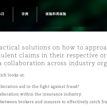
4日
非洲
保险和再保险
is
y
ractical solutions on how to appro
ity
ulent claims in their respective org
a collaboration across industry org
ch looks at:
Environment
boration aid in the fight against fraud?
tors &
aboration within the insurance industry.
between brokers and insurers to effectively catch fr