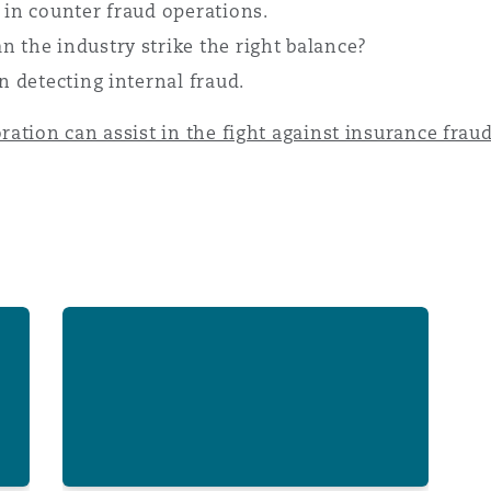
 Overhaul)
 in counter fraud operations.
 the industry strike the right balance?
n detecting internal fraud.
l Aviation
ation can assist in the fight against insurance fraud
: court orders Sasria to compensate insured over primary in
South Africa: Caution to insureds seeking to obstru