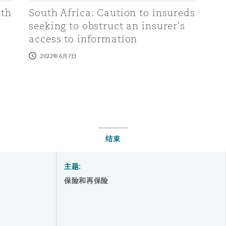
uth
South Africa: Caution to insureds
seeking to obstruct an insurer's
access to information
2022年6月7日
结束
主题:
保险和再保险