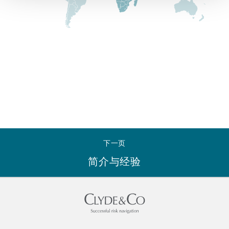
Reinsurance
三藩市
曼彻斯特，新贝利广场2号
Specialty
多伦多
米兰
温哥华
慕尼克
下一页
华盛顿
纽卡斯尔
简介与经验
巴黎