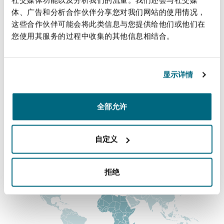
法律解析
上海
迈阿密
吉尔福德
体、广告和分析合作伙伴分享您对我们网站的使用情况，
+27 78 316 9813
Non-Contentious Commercial
这些合作伙伴可能会将此类信息与您提供给他们或他们在
Insurance Coverage
您使用其服务的过程中收集的其他信息相结合。
reshana.pillay@clydeco.com
新加坡
蒙特利尔
汉堡
Regulatory
主要办公室
Marine
显示详情
约翰内斯堡
悉尼
新泽西
利兹
Satellite & Space
全部允许
+27 10 286 0350
Political Risk & Trade Credit
涵盖的办公室和地区
乌兰巴托 – 联营办公室
纽约
利物浦
自定义
Product Liability & Recall
奥兰治县
伦敦
拒绝
Property
菲尼克斯
马德里