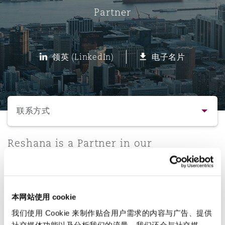
Partner
保险和再保险
HR Eco Audit
内罗比 – 联营办公室
香港
圣保罗
吉达
达拉斯
德里
Emergency Response & Crisis
劳动、养老金和移民n
Public Procurement
Fraud & White-Collar Crime
Management
Employers' & Public Liability
领英 (LinkedIn)
电子名片
项目和建筑工程
吉隆坡 – 联营办公室
利雅得
丹佛
都柏林（圣史蒂芬绿地大厦）
金融
房地产
Internal Investigations
Finance & Leasing
Employment Practices Liabili
选择所需部分
监管法规与调查
墨尔本
堪萨斯城
杜塞尔多夫
知识产权
Professional Services
联系方式
Fleet Procurement
Energy
联系方式
Reshana is a Partner in our
新德里 – 联营办公室
拉斯维加斯
爱丁堡
技术、外包与数据
Safety, Security, Health & En
Johannesburg office, specialising in
Insurance Coverage
Financial Institutions, Direct
insurance and personal injury cases.
简介与经验
Officers
珀斯
洛杉矶
格拉斯哥（G1大厦）
本网站使用 cookie
直线
业务领域
MRO (Maintenance, Repair & 
我们使用 Cookie 来制作贴合用户需求的内容与广告、提供
Healthcare
+27 10 286 0368
社交媒体功能以及分析我们的流量。我们还会与社交媒