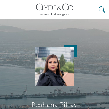
其礼律所事务所
搜寻
目录
航空
气候变化
开罗
曼谷
加拉加斯
阿布扎比
亚特兰大
阿伯丁
Business Jets
商业
Commercial Arbitration
Energy & Natural Resources
Bermuda Form
Construction Disputes
Anti-Bribery & Corruption
企业与咨询
Clyde Code
开普敦
北京
墨西哥城
开罗
波士顿
贝尔法斯特
Carrier Liability
公司
Commercial Disputes
Marine
Casualty
环境保护法
Compliance
争议解决
Clyde & Co Newton - 解锁智能索赔新模式
达累斯萨拉姆
布里斯班
里约热内卢
多哈
卡尔加里
伯明翰
Commerical Dispute Resoluti
企业、商业与合规保险
Commercial Litigation
Trade & Commodities
Corporate, Commercial & Co
基础设施
External Investigations
Insurance
人员
能源、海洋与贸易
争议融资
约翰内斯堡
重庆
圣地亚哥 – 联营办公室
迪拜
芝加哥
布里斯托尔
Debt Recovery
数据保护与隐私权
PPP/PFI
Financial Services
Reshana Pillay
Cyber Risk