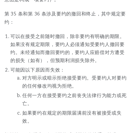
Reinsurance
第 35 条和第 36 条涉及要约的撤回和终止，其中规定要
三藩市
曼彻斯特，新贝利广场2号
约：
Specialty
可以在接受之前随时撤回，除非要约有明确的期限。
多伦多
米兰
如果没有规定期限，要约人必须通知受要约人撤回要
约。未经通知而撤回要约的，要约人应赔偿对方遭受
的损失（如有），但预期利润损失除外。
温哥华
慕尼克
可能因以下原因而失效：
对方明示或暗示拒绝接受要约。受要约人对要约
的任何修改均视为拒绝。
华盛顿
纽卡斯尔
任何一方在接受要约之前丧失法律行为能力或死
亡。
如果要约在规定的期限届满前没有被接受或失
巴黎
效。