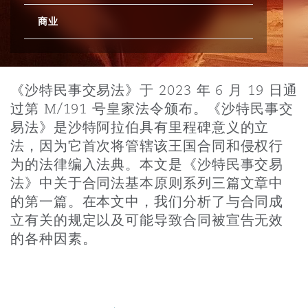
商业
保险和再保险
HR Eco Audit
内罗比 – 联营办公室
香港
圣保罗
吉达
达拉斯
德里
Emergency Response & Crisis
劳动、养老金和移民n
Public Procurement
Fraud & White-Collar Crime
Management
Employers' & Public Liability
《沙特民事交易法》于 2023 年 6 月 19 日通
项目和建筑工程
吉隆坡 – 联营办公室
利雅得
丹佛
都柏林（圣史蒂芬绿地大厦）
金融
房地产
Internal Investigations
过第 M/191 号皇家法令颁布。《沙特民事交
Finance & Leasing
Employment Practices Liabili
易法》是沙特阿拉伯具有里程碑意义的立
法，因为它首次将管辖该王国合同和侵权行
监管法规与调查
墨尔本
堪萨斯城
杜塞尔多夫
知识产权
Professional Services
为的法律编入法典。本文是《沙特民事交易
Fleet Procurement
Energy
法》中关于合同法基本原则系列三篇文章中
的第一篇。在本文中，我们分析了与合同成
新德里 – 联营办公室
拉斯维加斯
爱丁堡
技术、外包与数据
Safety, Security, Health & En
立有关的规定以及可能导致合同被宣告无效
Insurance Coverage
Financial Institutions, Direct
Officers
的各种因素。
珀斯
洛杉矶
格拉斯哥（G1大厦）
MRO (Maintenance, Repair & 
Healthcare