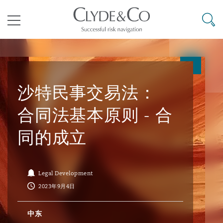
其礼律所事务所
搜寻
目录
航空
气候变化
开罗
曼谷
加拉加斯
阿布扎比
亚特兰大
阿伯丁
Business Jets
商业
Commercial Arbitration
Energy & Natural Resources
Bermuda Form
Construction Disputes
Anti-Bribery & Corruption
沙特民事交易法：
合同法基本原则 - 合
企业与咨询
Clyde Code
开普敦
北京
墨西哥城
开罗
波士顿
贝尔法斯特
Carrier Liability
公司
Commercial Disputes
Marine
Casualty
环境保护法
Compliance
同的成立
争议解决
Clyde & Co Newton - 解锁智能索赔新模式
达累斯萨拉姆
布里斯班
里约热内卢
多哈
卡尔加里
伯明翰
Commerical Dispute Resoluti
企业、商业与合规保险
Commercial Litigation
Trade & Commodities
Corporate, Commercial & Co
基础设施
External Investigations
Legal Development
Insurance
2023年9月4日
能源、海洋与贸易
争议融资
约翰内斯堡
重庆
圣地亚哥 – 联营办公室
迪拜
芝加哥
布里斯托尔
Debt Recovery
数据保护与隐私权
PPP/PFI
Financial Services
中东
Cyber Risk