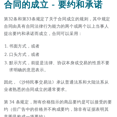
合同的成立 - 要约和承诺
上海
迈阿密
吉尔福德
Non-Contentious Commercial
Insurance Coverage
第32条和第33条规定了关于合同成立的规则，其中规定
新加坡
蒙特利尔
汉堡
合同由具有合同法律行为能力的两个或两个以上当事人
Regulatory
提出要约和承诺而成立，合同可以采用：
Marine
书面方式，或者
悉尼
新泽西
利兹
Satellite & Space
口头方式，或者
Political Risk & Trade Credit
默示方式，前提是法律、协议本身或交易的性质不要
乌兰巴托 – 联营办公室
纽约
利物浦
求明确的意思表示。
Product Liability & Recall
因此，《沙特民事交易法》承认普通法系和大陆法系从
业者熟悉的合同成立的通常要求。
奥兰治县
伦敦
Property
第 34 条规定，附有价格指示的商品要约是可以接受的要
约（但广告中的价格并不构成要约，除非有证据表明其
菲尼克斯
马德里
意图是构成一项要约）。