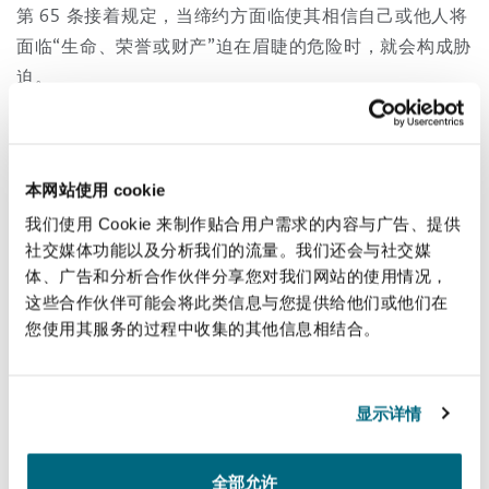
第 65 条接着规定，当缔约方面临使其相信自己或他人将
面临“生命、荣誉或财产”迫在眉睫的危险时，就会构成胁
迫。
为了在胁迫的情况下产生解除合同的权利，胁迫行为必
须是无过错方签订合同的原因。如果胁迫由第三方实
施，只有在另一缔约方知悉的情况下，才可以解除合
本网站使用 cookie
同。
我们使用 Cookie 来制作贴合用户需求的内容与广告、提供
社交媒体功能以及分析我们的流量。我们还会与社交媒
根据第 68 条规定，法院拥有广泛的自由裁量权，可以对
体、广告和分析合作伙伴分享您对我们网站的使用情况，
由于无过错方的明显弱势或需求而造成的不公平给予救
这些合作伙伴可能会将此类信息与您提供给他们或他们在
您使用其服务的过程中收集的其他信息相结合。
济，并且可以宣告合同无效、减少无过错方的义务或增
加另一方的义务。以不公平为由提起撤销或修改合同的
诉讼时效为自合同签订之日起 180 天。
显示详情
违法
全部允许