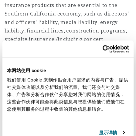
上海
迈阿密
吉尔福德
insurance products that are essential to the
Non-Contentious Commercial
Southern California economy, such as directors'
Insurance Coverage
and officers' liability, media liability, energy
新加坡
蒙特利尔
汉堡
liability, financial lines, construction programs,
Regulatory
specialty insurance (including concert
Marine
cancelation, accident and health, and travel
悉尼
新泽西
利兹
insurance), facultative reinsurance, general
Satellite & Space
liability, and first party property policies.
Political Risk & Trade Credit
本网站使用 cookie
乌兰巴托 – 联营办公室
纽约
利物浦
我们使用 Cookie 来制作贴合用户需求的内容与广告、提供
社交媒体功能以及分析我们的流量。我们还会与社交媒
Product Liability & Recall
体、广告和分析合作伙伴分享您对我们网站的使用情况，
这些合作伙伴可能会将此类信息与您提供给他们或他们在
奥兰治县
伦敦
5
3
6
您使用其服务的过程中收集的其他信息相结合。
Property
Partners
Lawyers
菲尼克斯
马德里
显示详情