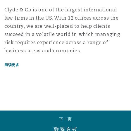
南安普顿
Clyde & Co is one of the largest international
law firms in the US. With 12 offices across the
country, we are well-placed to help clients
华沙
succeed in a volatile world in which managing
risk requires experience across a range of
business areas and economies.
阅读更多
下一页
联系方式