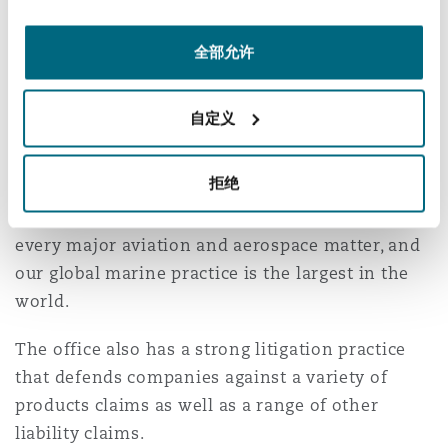
Reinsurance
7
1
全部允许
三藩市
曼彻斯特，新贝利广场2号
Total staff
Specialty
自定义
多伦多
米兰
Our lawyers plays a significant role in the firm's
拒绝
global aviation and marine practices. Our
aviation attorneys have advised on virtually
温哥华
慕尼克
every major aviation and aerospace matter, and
our global marine practice is the largest in the
world.
华盛顿
纽卡斯尔
The office also has a strong litigation practice
that defends companies against a variety of
巴黎
products claims as well as a range of other
liability claims.