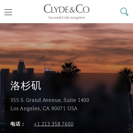
其礼律所事务所
搜寻
目录
航空
气候变化
开罗
曼谷
加拉加斯
阿布扎比
亚特兰大
阿伯丁
Business Jets
商业
Commercial Arbitration
Energy & Natural Resources
Bermuda Form
Construction Disputes
Anti-Bribery & Corruption
企业与咨询
Clyde Code
开普敦
北京
墨西哥城
开罗
波士顿
贝尔法斯特
Carrier Liability
公司
Commercial Disputes
Marine
Casualty
环境保护法
Compliance
洛杉矶
355 S. Grand Avenue, Suite 1400
争议解决
Clyde & Co Newton - 解锁智能索赔新模式
达累斯萨拉姆
布里斯班
里约热内卢
多哈
卡尔加里
伯明翰
Commerical Dispute Resoluti
企业、商业与合规保险
Commercial Litigation
Trade & Commodities
Corporate, Commercial & Co
基础设施
External Investigations
Insurance
Los Angeles, CA 90071 USA
电话：
+1 213 358 7600
能源、海洋与贸易
争议融资
约翰内斯堡
重庆
圣地亚哥 – 联营办公室
迪拜
芝加哥
布里斯托尔
Debt Recovery
数据保护与隐私权
PPP/PFI
Financial Services
Cyber Risk