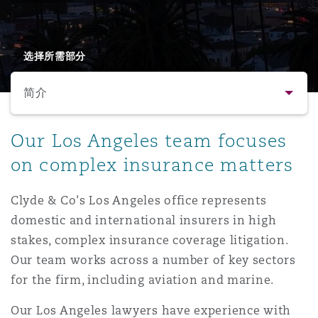
保险和再保险
HR Eco Audit
内罗比 – 联营办公室
香港
圣保罗
吉达
达拉斯
德里
Emergency Response & Crisis
劳动、养老金和移民n
Public Procurement
Fraud & White-Collar Crime
Management
Employers' & Public Liability
选择所需部分
简介
项目和建筑工程
吉隆坡 – 联营办公室
利雅得
丹佛
都柏林（圣史蒂芬绿地大厦）
金融
房地产
Internal Investigations
Finance & Leasing
Employment Practices Liabili
简介
Our Los Angeles team focuses
监管法规与调查
墨尔本
堪萨斯城
杜塞尔多夫
知识产权
Professional Services
on complex insurance matters
Fleet Procurement
Energy
联系方式
Clyde & Co's Los Angeles office represents
新德里 – 联营办公室
拉斯维加斯
爱丁堡
技术、外包与数据
Safety, Security, Health & En
domestic and international insurers in high
人员
Insurance Coverage
Financial Institutions, Direct
stakes, complex insurance coverage litigation.
Officers
Our team works across a number of key sectors
法律解析
珀斯
洛杉矶
格拉斯哥（G1大厦）
for the firm, including aviation and marine.
MRO (Maintenance, Repair & 
Healthcare
业务领域
Our Los Angeles lawyers have experience with