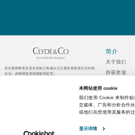
菲尼克斯
马德里
Reinsurance
三藩市
曼彻斯特，新贝利广场2号
Specialty
简介
多伦多
米兰
关于我们
其礼律师事务所是在英格兰和威尔士注册的有限责任合伙制
所获奖项
企业。由律师监管局授权和监管。
© Clyde & Co LLP
温哥华
慕尼克
新闻发布
Citrix 登录入口
本网站使用 cookie
企业社会责
我们使用 Cookie 来
招聘
交媒体、广告和分析合作
华盛顿
纽卡斯尔
或他们在您使用其服务的
媒体资讯
显示详情
巴黎