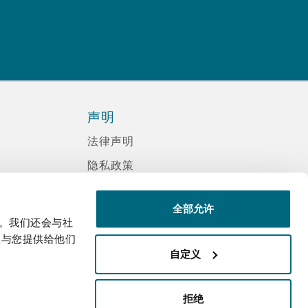
声明
法律声明
隐私政策
信息记录程序政策
全部允许
现代反奴隶声明
量。我们还会与社
诈骗邮件
息与您提供给他们
自定义
辅助功能
邮件接收文件声明
拒绝