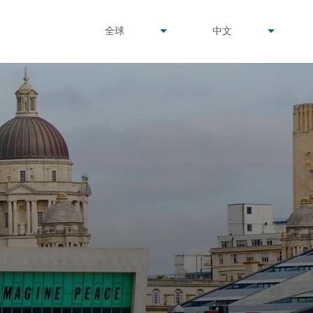
undefined
undefined
全球
中文
▾
▾