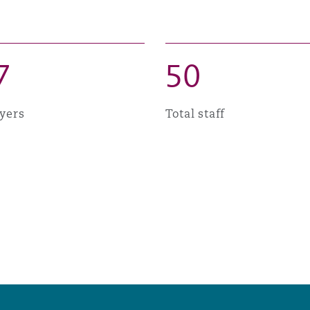
 Overhaul)
l Aviation
7
5
0
yers
Total staff