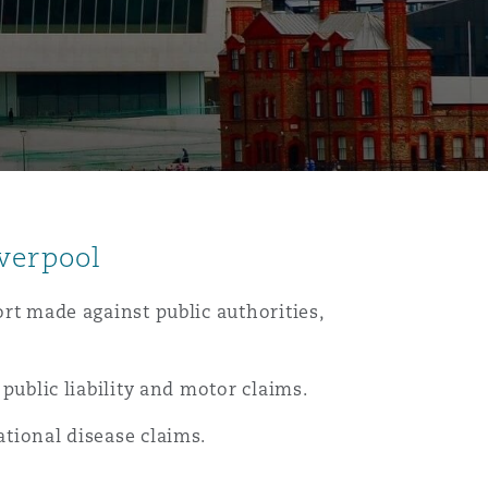
iverpool
ort made against public authorities,
目
 public liability and motor claims.
录
ational disease claims.
搜寻