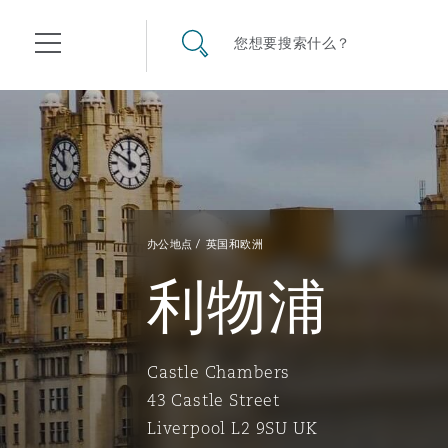
其礼律所事务所
搜寻网站
您想要搜索什么？
目录
航空
气候变化
开罗
曼谷
加拉加斯
阿布扎比
亚特兰大
阿伯丁
Business Jets
商业
Commercial Arbitration
Energy & Natural Resources
Bermuda Form
Construction Disputes
Anti-Bribery & Corruption
办公地点
英国和欧洲
利物浦
企业与咨询
Clyde Code
开普敦
北京
墨西哥城
开罗
波士顿
贝尔法斯特
Carrier Liability
公司
Commercial Disputes
Marine
Casualty
环境保护法
Compliance
Castle Chambers
争议解决
Clyde & Co Newton - 解锁智能索赔新模式
达累斯萨拉姆
布里斯班
里约热内卢
多哈
卡尔加里
伯明翰
Commerical Dispute Resolu
企业、商业与合规保险
Commercial Litigation
Trade & Commodities
Corporate, Commercial & C
基础设施
External Investigations
43 Castle Street
Insurance
Liverpool L2 9SU UK