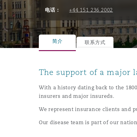
能源、海洋与贸易
争议融资
约翰内斯堡
重庆
圣地亚哥 – 联营办公室
迪拜
芝加哥
布里斯托尔
Debt Recovery
数据保护与隐私权
PPP/PFI
Financial Services
电话：
+44 151 236 2002
Cyber Risk
保险和再保险
HR Eco Audit
内罗比 – 联营办公室
香港
圣保罗
吉达
达拉斯
德里
Emergency Response & Cris
劳动、养老金和移民n
Public Procurement
Fraud & White-Collar Crime
Management
Employers' & Public Liabilit
简介
联系方式
项目和建筑工程
吉隆坡 – 联营办公室
利雅得
丹佛
都柏林（圣史蒂芬绿地大厦）
金融
房地产
Internal Investigations
Finance & Leasing
Employment Practices Liabil
The support of a major l
监管法规与调查
墨尔本
堪萨斯城
杜塞尔多夫
知识产权
Professional Services
Fleet Procurement
Energy
With a history dating back to the 1800
insurers and major insureds.
新德里 – 联营办公室
拉斯维加斯
爱丁堡
技术、外包与数据
Safety, Security, Health & 
We represent insurance clients and publ
Insurance Coverage
Financial Institutions, Direc
Officers
Our disease team is part of our nation
珀斯
洛杉矶
格拉斯哥（G1大厦）