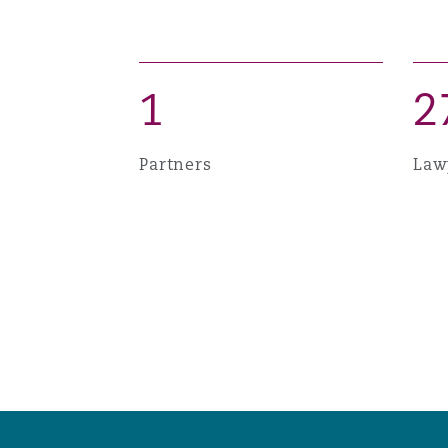
MRO (Maintenance, Repair &
Healthcare
上海
迈阿密
吉尔福德
Non-Contentious Commercia
1
2
Insurance Coverage
新加坡
蒙特利尔
汉堡
Partners
Law
Regulatory
Marine
悉尼
新泽西
利兹
Satellite & Space
Political Risk & Trade Credit
乌兰巴托 – 联营办公室
纽约
利物浦
Product Liability & Recall
奥兰治县
伦敦
Property